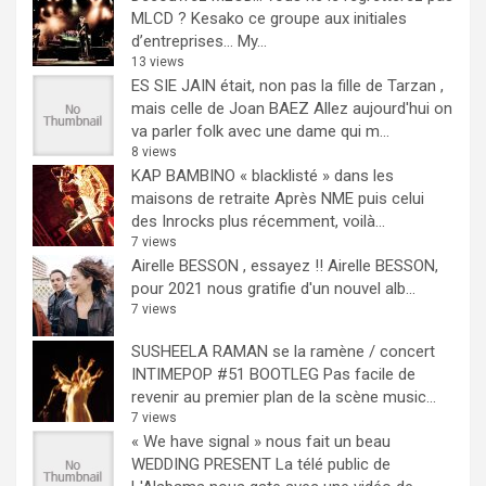
MLCD ? Kesako ce groupe aux initiales
d’entreprises… My...
13 views
ES SIE JAIN était, non pas la fille de Tarzan ,
mais celle de Joan BAEZ
Allez aujourd'hui on
va parler folk avec une dame qui m...
8 views
KAP BAMBINO « blacklisté » dans les
maisons de retraite
Après NME puis celui
des Inrocks plus récemment, voilà...
7 views
Airelle BESSON , essayez !!
Airelle BESSON,
pour 2021 nous gratifie d'un nouvel alb...
7 views
SUSHEELA RAMAN se la ramène / concert
INTIMEPOP #51 BOOTLEG
Pas facile de
revenir au premier plan de la scène music...
7 views
« We have signal » nous fait un beau
WEDDING PRESENT
La télé public de