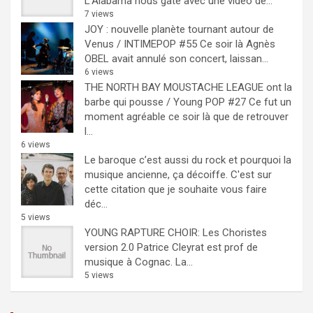
L'Alabama nous gate avec une vidéo de...
7 views
JOY : nouvelle planète tournant autour de
Venus / INTIMEPOP #55
Ce soir là Agnès
OBEL avait annulé son concert, laissan...
6 views
THE NORTH BAY MOUSTACHE LEAGUE ont la
barbe qui pousse / Young POP #27
Ce fut un
moment agréable ce soir là que de retrouver
l...
6 views
Le baroque c’est aussi du rock et pourquoi la
musique ancienne, ça décoiffe.
C'est sur
cette citation que je souhaite vous faire
déc...
5 views
YOUNG RAPTURE CHOIR: Les Choristes
version 2.0
Patrice Cleyrat est prof de
musique à Cognac. La...
5 views