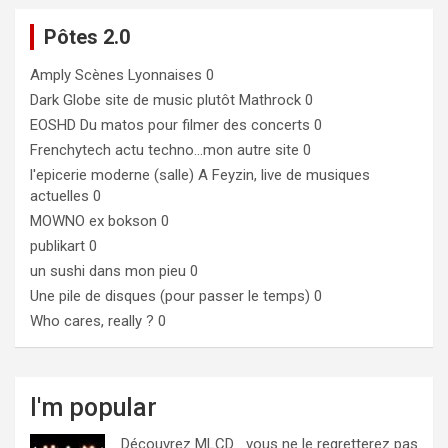
Pôtes 2.0
Amply
Scènes Lyonnaises 0
Dark Globe
site de music plutôt Mathrock 0
EOSHD
Du matos pour filmer des concerts 0
Frenchytech
actu techno…mon autre site 0
l'epicerie moderne (salle)
A Feyzin, live de musiques
actuelles 0
MOWNO ex bokson
0
publikart
0
un sushi dans mon pieu
0
Une pile de disques (pour passer le temps)
0
Who cares, really ?
0
I'm popular
Découvrez MLCD… vous ne le regretterez pas