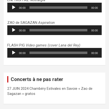
Lecteur
00:00
00:00
audio
ZAO de SAGAZAN
Aspiration
Lecteur
00:00
00:00
audio
FLASH PIG
Video games (cover Lana del Rey)
Lecteur
00:00
00:00
audio
Concerts à ne pas rater
27 JUIN 2024 Chambéry Estivales en Savoie « Zao de
Sagazan » gratos