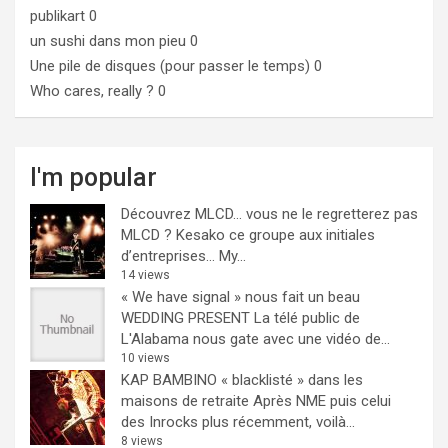
publikart
0
un sushi dans mon pieu
0
Une pile de disques (pour passer le temps)
0
Who cares, really ?
0
I'm popular
Découvrez MLCD… vous ne le regretterez pas
MLCD ? Kesako ce groupe aux initiales
d’entreprises… My...
14 views
« We have signal » nous fait un beau
WEDDING PRESENT
La télé public de
L'Alabama nous gate avec une vidéo de...
10 views
KAP BAMBINO « blacklisté » dans les
maisons de retraite
Après NME puis celui
des Inrocks plus récemment, voilà...
8 views