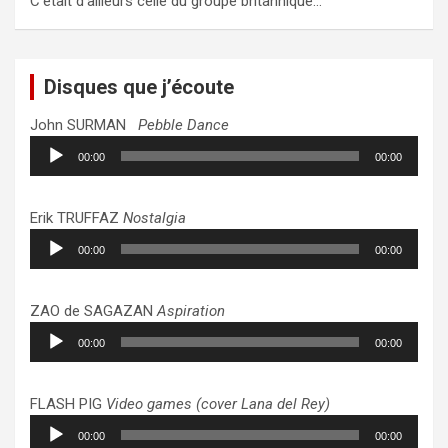
C’était d’ailleurs celle du groupe britannique…
Disques que j’écoute
John SURMAN
Pebble Dance
Lecteur
00:00
00:00
audio
Erik TRUFFAZ
Nostalgia
Lecteur
00:00
00:00
audio
ZAO de SAGAZAN
Aspiration
Lecteur
00:00
00:00
audio
FLASH PIG
Video games (cover Lana del Rey)
Lecteur
00:00
00:00
audio