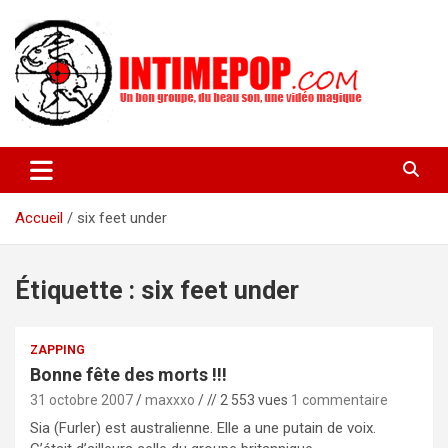
Aller
au
contenu
Un blog avec des sessions live filmées de concerts de musiques
intimepop.com
actuelles pop rock, post-rock, indé sur Lyon. rock pop concert
lyon
Accueil
six feet under
Étiquette :
six feet under
ZAPPING
Bonne fête des morts !!!
31 octobre 2007
maxxxo
// 2 553 vues
1 commentaire
Sia (Furler) est australienne. Elle a une putain de voix.