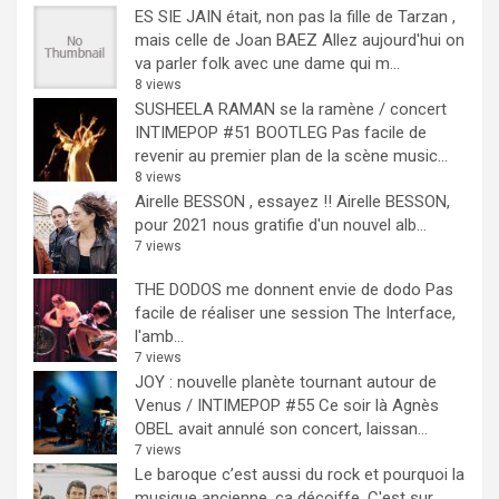
ES SIE JAIN était, non pas la fille de Tarzan ,
mais celle de Joan BAEZ
Allez aujourd'hui on
va parler folk avec une dame qui m...
8 views
SUSHEELA RAMAN se la ramène / concert
INTIMEPOP #51 BOOTLEG
Pas facile de
revenir au premier plan de la scène music...
8 views
Airelle BESSON , essayez !!
Airelle BESSON,
pour 2021 nous gratifie d'un nouvel alb...
7 views
THE DODOS me donnent envie de dodo
Pas
facile de réaliser une session The Interface,
l'amb...
7 views
JOY : nouvelle planète tournant autour de
Venus / INTIMEPOP #55
Ce soir là Agnès
OBEL avait annulé son concert, laissan...
7 views
Le baroque c’est aussi du rock et pourquoi la
musique ancienne, ça décoiffe.
C'est sur