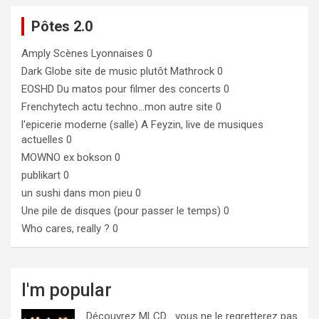
Pôtes 2.0
Amply
Scènes Lyonnaises 0
Dark Globe
site de music plutôt Mathrock 0
EOSHD
Du matos pour filmer des concerts 0
Frenchytech
actu techno…mon autre site 0
l'epicerie moderne (salle)
A Feyzin, live de musiques
actuelles 0
MOWNO ex bokson
0
publikart
0
un sushi dans mon pieu
0
Une pile de disques (pour passer le temps)
0
Who cares, really ?
0
I'm popular
Découvrez MLCD… vous ne le regretterez pas