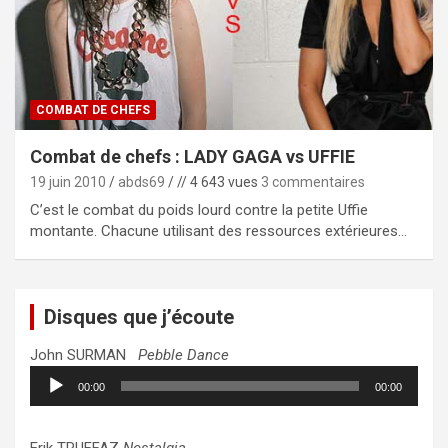
COMBAT DE CHEFS
Combat de chefs : LADY GAGA vs UFFIE
19 juin 2010
abds69
// 4 643 vues
3 commentaires
C’est le combat du poids lourd contre la petite Uffie
montante. Chacune utilisant des ressources extérieures…
Disques que j’écoute
John SURMAN
Pebble Dance
Lecteur
00:00
00:00
audio
Erik TRUFFAZ
Nostalgia