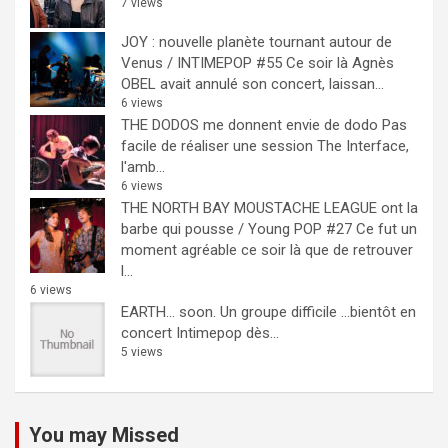
7 views
JOY : nouvelle planète tournant autour de
Venus / INTIMEPOP #55
Ce soir là Agnès
OBEL avait annulé son concert, laissan...
6 views
THE DODOS me donnent envie de dodo
Pas
facile de réaliser une session The Interface,
l'amb...
6 views
THE NORTH BAY MOUSTACHE LEAGUE ont la
barbe qui pousse / Young POP #27
Ce fut un
moment agréable ce soir là que de retrouver
l...
6 views
EARTH… soon.
Un groupe difficile ...bientôt en
concert Intimepop dès...
5 views
You may Missed