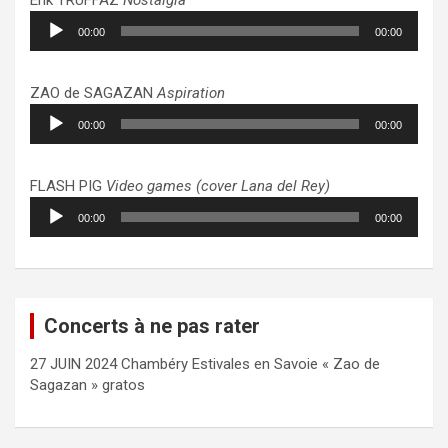
Lecteur
00:00
00:00
audio
ZAO de SAGAZAN
Aspiration
Lecteur
00:00
00:00
audio
FLASH PIG
Video games (cover Lana del Rey)
Lecteur
00:00
00:00
audio
Concerts à ne pas rater
27 JUIN 2024 Chambéry Estivales en Savoie « Zao de
Sagazan » gratos