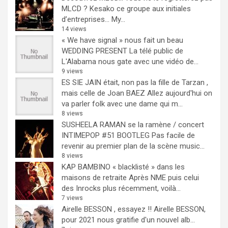
MLCD ? Kesako ce groupe aux initiales
d’entreprises… My...
14 views
« We have signal » nous fait un beau
WEDDING PRESENT
La télé public de
L'Alabama nous gate avec une vidéo de...
9 views
ES SIE JAIN était, non pas la fille de Tarzan ,
mais celle de Joan BAEZ
Allez aujourd'hui on
va parler folk avec une dame qui m...
8 views
SUSHEELA RAMAN se la ramène / concert
INTIMEPOP #51 BOOTLEG
Pas facile de
revenir au premier plan de la scène music...
8 views
KAP BAMBINO « blacklisté » dans les
maisons de retraite
Après NME puis celui
des Inrocks plus récemment, voilà...
7 views
Airelle BESSON , essayez !!
Airelle BESSON,
pour 2021 nous gratifie d'un nouvel alb...