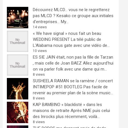
Découvrez MLCD… vous ne le regretterez
pas
MLCD ? Kesako ce groupe aux initiales
d’entreprises… My...
14 views
« We have signal » nous fait un beau
WEDDING PRESENT
La télé public de
L'Alabama nous gate avec une vidéo de...
10 views
ES SIE JAIN était, non pas la fille de Tarzan
, mais celle de Joan BAEZ
Allez aujourd'hui
on va parler folk avec une dame qui m...
8 views
SUSHEELA RAMAN se la ramène / concert
INTIMEPOP #51 BOOTLEG
Pas facile de
revenir au premier plan de la scène music...
8 views
KAP BAMBINO « blacklisté » dans les
maisons de retraite
Après NME puis celui
des Inrocks plus récemment, voilà...
8 views