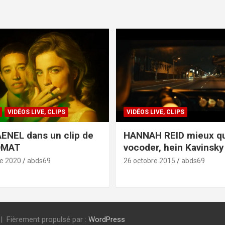
VIDÉOS LIVE, CLIPS
VIDÉOS LIVE, CLIPS
ENEL dans un clip de
HANNAH REID mieux q
OMAT
vocoder, hein Kavinsky 
e 2020
abds69
26 octobre 2015
abds69
Fièrement propulsé par :
WordPress