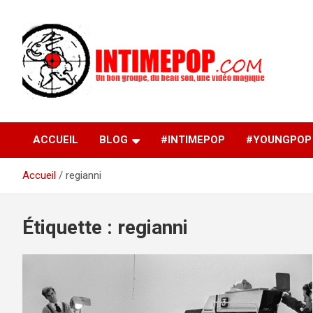
Aller
au
contenu
Un blog avec des sessions live filmées de concerts de
intimepop.com
musiques actuelles pop rock, post-rock, indé sur Lyon. rock po
concert lyon
ACCUEIL
BLOG
#INTIMEPOP
#YOUNGPOP
Accueil
regianni
Étiquette :
regianni