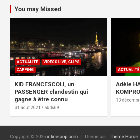
You may Missed
ACTUALITÉ
VIDÉOS LIVE, CLIPS
ZAPPING
ACTUALITÉ
KID FRANCESCOLI, un
Adèle HA
PASSENGER clandestin qui
KOMPR
gagne à être connu
13 décembr
31 août 2021
abds69
Copyright © 2026
intimepop.com
Thème par :
Theme Horse