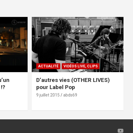
ACTUALITÉ
VIDÉOS LIVE, CLIPS
u’un
D’autres vies (OTHER LIVES)
!?
pour Label Pop
9 juillet 2015
abds69