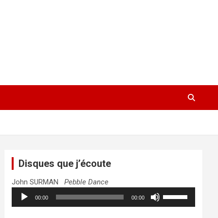
Disques que j’écoute
John SURMAN
Pebble Dance
Lecteur
Utilisez
00:00
00:00
audio
les
flèches