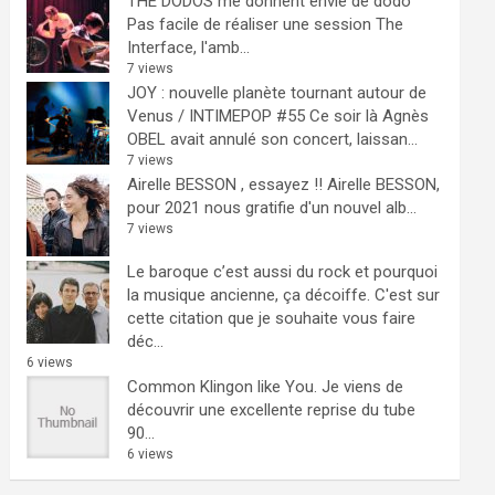
THE DODOS me donnent envie de dodo
Pas facile de réaliser une session The
Interface, l'amb...
7 views
JOY : nouvelle planète tournant autour de
Venus / INTIMEPOP #55
Ce soir là Agnès
OBEL avait annulé son concert, laissan...
7 views
Airelle BESSON , essayez !!
Airelle BESSON,
pour 2021 nous gratifie d'un nouvel alb...
7 views
Le baroque c’est aussi du rock et pourquoi
la musique ancienne, ça décoiffe.
C'est sur
cette citation que je souhaite vous faire
déc...
6 views
Common Klingon like You.
Je viens de
découvrir une excellente reprise du tube
90...
6 views