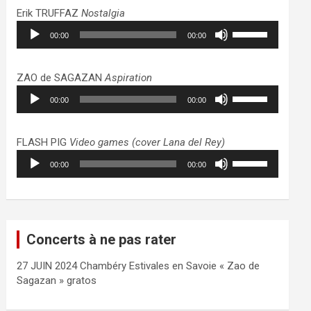
haut/bas
Erik TRUFFAZ
Nostalgia
pour
Lecteur
Utilisez
augmenter
00:00
00:00
audio
les
ou
flèches
diminuer
haut/bas
ZAO de SAGAZAN
Aspiration
le
pour
Lecteur
Utilisez
volume.
augmenter
00:00
00:00
audio
les
ou
flèches
diminuer
haut/bas
FLASH PIG
Video games (cover Lana del Rey)
le
pour
Lecteur
Utilisez
volume.
augmenter
00:00
00:00
audio
les
ou
flèches
diminuer
haut/bas
le
pour
volume.
augmenter
Concerts à ne pas rater
ou
diminuer
27 JUIN 2024 Chambéry Estivales en Savoie « Zao de
le
Sagazan » gratos
volume.