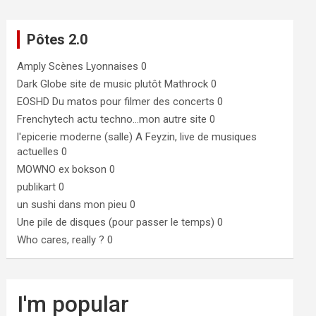
Pôtes 2.0
Amply
Scènes Lyonnaises 0
Dark Globe
site de music plutôt Mathrock 0
EOSHD
Du matos pour filmer des concerts 0
Frenchytech
actu techno…mon autre site 0
l'epicerie moderne (salle)
A Feyzin, live de musiques
actuelles 0
MOWNO ex bokson
0
publikart
0
un sushi dans mon pieu
0
Une pile de disques (pour passer le temps)
0
Who cares, really ?
0
I'm popular