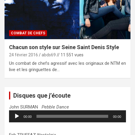
COMBAT DE CHEFS
Chacun son style sur Seine Saint Denis Style
24 février 2016
abds69
// 11 551 vues
Un combat de chefs agressif avec les originaux de NTM en
live et les gringuettes de…
Disques que j’écoute
John SURMAN
Pebble Dance
Lecteur
00:00
00:00
audio
Erik TRUFFAZ
Nostalgia