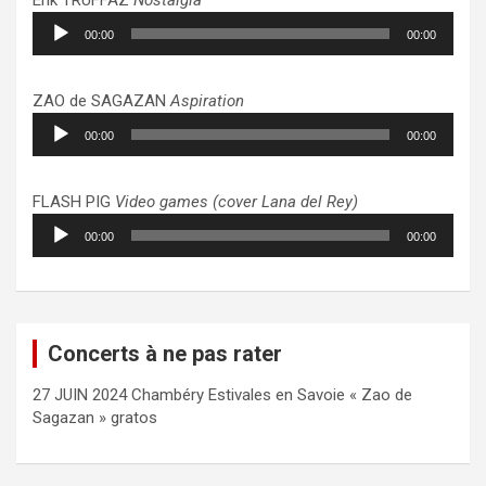
Lecteur
00:00
00:00
audio
ZAO de SAGAZAN
Aspiration
Lecteur
00:00
00:00
audio
FLASH PIG
Video games (cover Lana del Rey)
Lecteur
00:00
00:00
audio
Concerts à ne pas rater
27 JUIN 2024 Chambéry Estivales en Savoie « Zao de
Sagazan » gratos