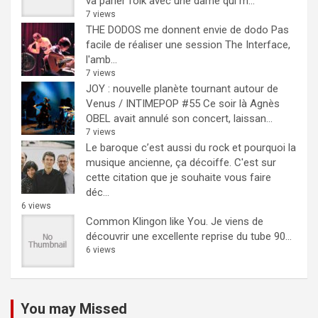
va parler folk avec une dame qui m...
7 views
THE DODOS me donnent envie de dodo
Pas
facile de réaliser une session The Interface,
l'amb...
7 views
JOY : nouvelle planète tournant autour de
Venus / INTIMEPOP #55
Ce soir là Agnès
OBEL avait annulé son concert, laissan...
7 views
Le baroque c’est aussi du rock et pourquoi la
musique ancienne, ça décoiffe.
C'est sur
cette citation que je souhaite vous faire
déc...
6 views
Common Klingon like You.
Je viens de
découvrir une excellente reprise du tube 90...
6 views
You may Missed