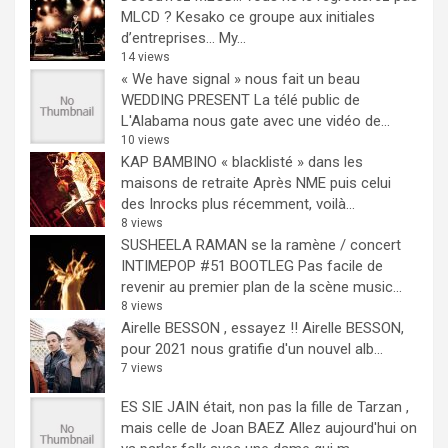
MLCD ? Kesako ce groupe aux initiales
d’entreprises… My...
14 views
« We have signal » nous fait un beau
WEDDING PRESENT
La télé public de
L'Alabama nous gate avec une vidéo de...
10 views
KAP BAMBINO « blacklisté » dans les
maisons de retraite
Après NME puis celui
des Inrocks plus récemment, voilà...
8 views
SUSHEELA RAMAN se la ramène / concert
INTIMEPOP #51 BOOTLEG
Pas facile de
revenir au premier plan de la scène music...
8 views
Airelle BESSON , essayez !!
Airelle BESSON,
pour 2021 nous gratifie d'un nouvel alb...
7 views
ES SIE JAIN était, non pas la fille de Tarzan ,
mais celle de Joan BAEZ
Allez aujourd'hui on