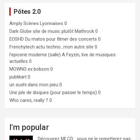
Pôtes 2.0
Amply
Scènes Lyonnaises 0
Dark Globe
site de music plutôt Mathrock 0
EOSHD
Du matos pour filmer des concerts 0
Frenchytech
actu techno…mon autre site 0
l'epicerie moderne (salle)
A Feyzin, live de musiques
actuelles 0
MOWNO ex bokson
0
publikart
0
un sushi dans mon pieu
0
Une pile de disques (pour passer le temps)
0
Who cares, really ?
0
I'm popular
Découvrez MLCD… vous ne le regretterez pas