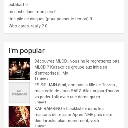
publikart
0
un sushi dans mon pieu
0
Une pile de disques (pour passer le temps)
0
Who cares, really ?
0
I'm popular
Découvrez MLCD… vous ne le regretterez pas
MLCD ? Kesako ce groupe aux initiales
d’entreprises… My...
13 views
ES SIE JAIN était, non pas la fille de Tarzan ,
mais celle de Joan BAEZ
Allez aujourd'hui on
va parler folk avec une dame qui m...
8 views
KAP BAMBINO « blacklisté » dans les
maisons de retraite
Après NME puis celui
des Inrocks plus récemment, voilà...
7 views