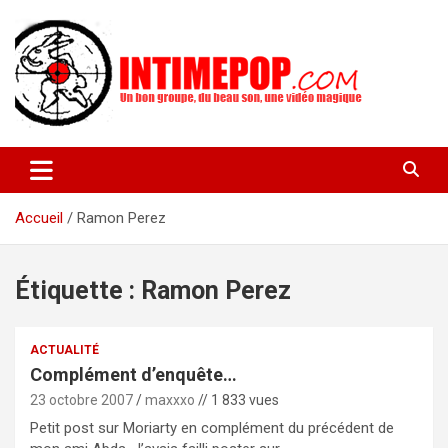
Aller
au
contenu
Un blog avec des sessions live filmées de concerts de musiques
intimepop.com
actuelles pop rock, post-rock, indé sur Lyon. rock pop concert
lyon
Accueil
Ramon Perez
Étiquette :
Ramon Perez
ACTUALITÉ
Complément d’enquête…
23 octobre 2007
maxxxo
// 1 833 vues
Petit post sur Moriarty en complément du précédent de