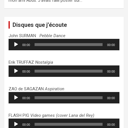
mon ami Abds. J’avais failli poster sur…
Disques que j’écoute
John SURMAN
Pebble Dance
Lecteur
00:00
00:00
audio
Erik TRUFFAZ
Nostalgia
Lecteur
00:00
00:00
audio
ZAO de SAGAZAN
Aspiration
Lecteur
00:00
00:00
audio
FLASH PIG
Video games (cover Lana del Rey)
Lecteur
00:00
00:00
audio