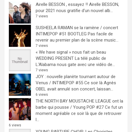
Airelle BESSON , essayez !!
Airelle BESSON,
pour 2021 nous gratifie d'un nouvel alb...
7 views
SUSHEELA RAMAN se la ramène / concert
INTIMEPOP #51 BOOTLEG
Pas facile de
revenir au premier plan de la scène music...
7 views
« We have signal » nous fait un beau
WEDDING PRESENT
La télé public de
L'Alabama nous gate avec une vidéo de...
7 views
JOY : nouvelle planète tournant autour de
Venus / INTIMEPOP #55
Ce soir là Agnès
OBEL avait annulé son concert, laissan...
6 views
THE NORTH BAY MOUSTACHE LEAGUE ont la
barbe qui pousse / Young POP #27
Ce fut un
moment agréable ce soir là que de retrouver
l...
6 views
YOUNG RAPTURE CHOIR: Les Choristes