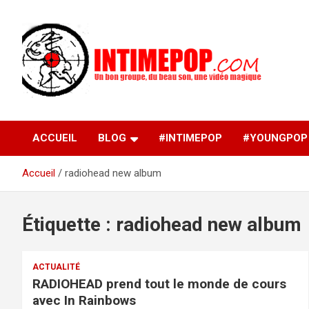
Aller
au
contenu
Un blog avec des sessions live filmées de concerts de
intimepop.com
musiques actuelles pop rock, post-rock, indé sur Lyon. rock po
concert lyon
ACCUEIL
BLOG
#INTIMEPOP
#YOUNGPOP
Accueil
radiohead new album
Étiquette :
radiohead new album
ACTUALITÉ
RADIOHEAD prend tout le monde de cours
avec In Rainbows