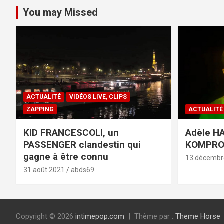
You may Missed
ACTUALITÉ
VIDÉOS LIVE, CLIPS
ZAPPING
ACTUALITÉ
KID FRANCESCOLI, un
Adèle HA
PASSENGER clandestin qui
KOMPR
gagne à être connu
13 décembr
31 août 2021
abds69
Copyright © 2026
intimepop.com
Thème par :
Theme Horse