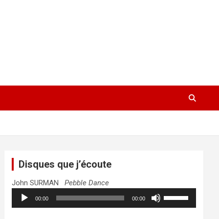
Disques que j’écoute
John SURMAN
Pebble Dance
Lecteur
Utilisez
00:00
00:00
audio
les
flèches