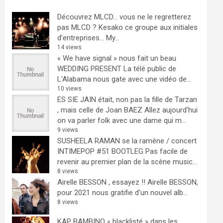
Découvrez MLCD… vous ne le regretterez
pas
MLCD ? Kesako ce groupe aux initiales
d’entreprises… My...
14 views
« We have signal » nous fait un beau
WEDDING PRESENT
La télé public de
L'Alabama nous gate avec une vidéo de...
10 views
ES SIE JAIN était, non pas la fille de Tarzan
, mais celle de Joan BAEZ
Allez aujourd'hui
on va parler folk avec une dame qui m...
9 views
SUSHEELA RAMAN se la ramène / concert
INTIMEPOP #51 BOOTLEG
Pas facile de
revenir au premier plan de la scène music...
8 views
Airelle BESSON , essayez !!
Airelle BESSON,
pour 2021 nous gratifie d'un nouvel alb...
8 views
KAP BAMBINO « blacklisté » dans les