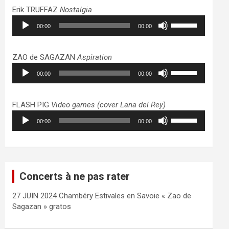
haut/bas
Erik TRUFFAZ
Nostalgia
pour
Lecteur
Utilisez
augmenter
00:00
00:00
audio
les
ou
flèches
diminuer
haut/bas
ZAO de SAGAZAN
Aspiration
le
pour
Lecteur
Utilisez
volume.
augmenter
00:00
00:00
audio
les
ou
flèches
diminuer
haut/bas
FLASH PIG
Video games (cover Lana del Rey)
le
pour
Lecteur
Utilisez
volume.
augmenter
00:00
00:00
audio
les
ou
flèches
diminuer
haut/bas
le
pour
volume.
augmenter
Concerts à ne pas rater
ou
diminuer
27 JUIN 2024 Chambéry Estivales en Savoie « Zao de
le
Sagazan » gratos
volume.