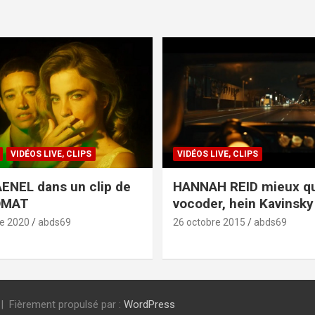
VIDÉOS LIVE, CLIPS
VIDÉOS LIVE, CLIPS
ENEL dans un clip de
HANNAH REID mieux q
OMAT
vocoder, hein Kavinsky 
e 2020
abds69
26 octobre 2015
abds69
Fièrement propulsé par :
WordPress