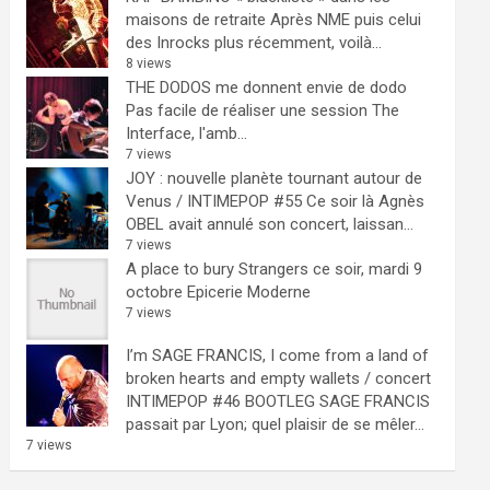
maisons de retraite
Après NME puis celui
des Inrocks plus récemment, voilà...
8 views
THE DODOS me donnent envie de dodo
Pas facile de réaliser une session The
Interface, l'amb...
7 views
JOY : nouvelle planète tournant autour de
Venus / INTIMEPOP #55
Ce soir là Agnès
OBEL avait annulé son concert, laissan...
7 views
A place to bury Strangers ce soir, mardi 9
octobre Epicerie Moderne
7 views
I’m SAGE FRANCIS, I come from a land of
broken hearts and empty wallets / concert
INTIMEPOP #46 BOOTLEG
SAGE FRANCIS
passait par Lyon; quel plaisir de se mêler...
7 views