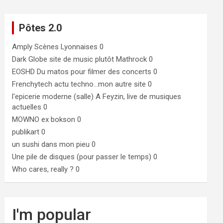
Pôtes 2.0
Amply
Scènes Lyonnaises 0
Dark Globe
site de music plutôt Mathrock 0
EOSHD
Du matos pour filmer des concerts 0
Frenchytech
actu techno…mon autre site 0
l'epicerie moderne (salle)
A Feyzin, live de musiques
actuelles 0
MOWNO ex bokson
0
publikart
0
un sushi dans mon pieu
0
Une pile de disques (pour passer le temps)
0
Who cares, really ?
0
I'm popular