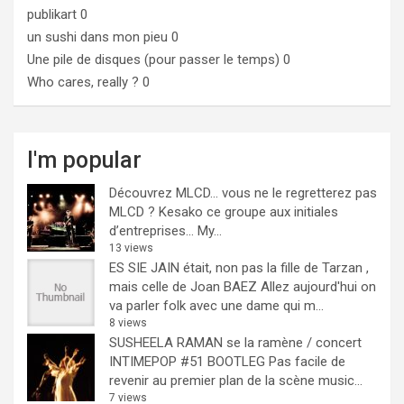
publikart
0
un sushi dans mon pieu
0
Une pile de disques (pour passer le temps)
0
Who cares, really ?
0
I'm popular
Découvrez MLCD… vous ne le regretterez pas
MLCD ? Kesako ce groupe aux initiales
d’entreprises… My...
13 views
ES SIE JAIN était, non pas la fille de Tarzan ,
mais celle de Joan BAEZ
Allez aujourd'hui on
va parler folk avec une dame qui m...
8 views
SUSHEELA RAMAN se la ramène / concert
INTIMEPOP #51 BOOTLEG
Pas facile de
revenir au premier plan de la scène music...
7 views