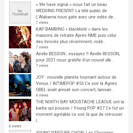
« We have signal » nous fait un beau
WEDDING PRESENT
La télé public de
L'Alabama nous gate avec une vidéo de...
7 views
KAP BAMBINO « blacklisté » dans les
maisons de retraite
Après NME puis celui
des Inrocks plus récemment, voilà...
7 views
Airelle BESSON , essayez !!
Airelle BESSON,
pour 2021 nous gratifie d'un nouvel alb...
7 views
JOY : nouvelle planète tournant autour de
Venus / INTIMEPOP #55
Ce soir là Agnès
OBEL avait annulé son concert, laissan...
6 views
THE NORTH BAY MOUSTACHE LEAGUE ont la
barbe qui pousse / Young POP #27
Ce fut un
moment agréable ce soir là que de retrouver
l...
6 views
YOUNG RAPTURE CHOIR: Les Choristes