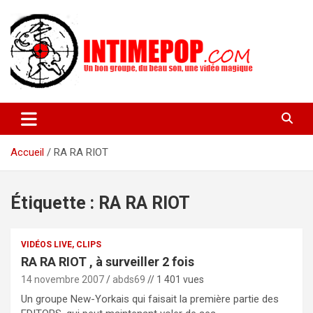
Aller
au
contenu
Un blog avec des sessions live filmées de concerts de musiques
intimepop.com
actuelles pop rock, post-rock, indé sur Lyon. rock pop concert
lyon
Accueil
RA RA RIOT
Étiquette :
RA RA RIOT
VIDÉOS LIVE, CLIPS
RA RA RIOT , à surveiller 2 fois
14 novembre 2007
abds69
// 1 401 vues
Un groupe New-Yorkais qui faisait la première partie des