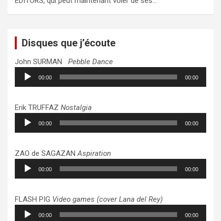
EDITORS, qui peut maintenant voler de ses…
Disques que j’écoute
John SURMAN
Pebble Dance
Lecteur
00:00
00:00
audio
Erik TRUFFAZ
Nostalgia
Lecteur
00:00
00:00
audio
ZAO de SAGAZAN
Aspiration
Lecteur
00:00
00:00
audio
FLASH PIG
Video games (cover Lana del Rey)
Lecteur
00:00
00:00
audio