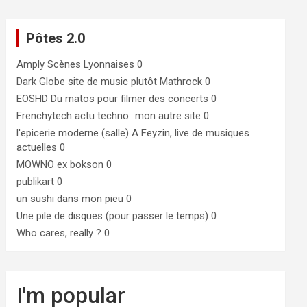
Pôtes 2.0
Amply
Scènes Lyonnaises 0
Dark Globe
site de music plutôt Mathrock 0
EOSHD
Du matos pour filmer des concerts 0
Frenchytech
actu techno…mon autre site 0
l'epicerie moderne (salle)
A Feyzin, live de musiques
actuelles 0
MOWNO ex bokson
0
publikart
0
un sushi dans mon pieu
0
Une pile de disques (pour passer le temps)
0
Who cares, really ?
0
I'm popular