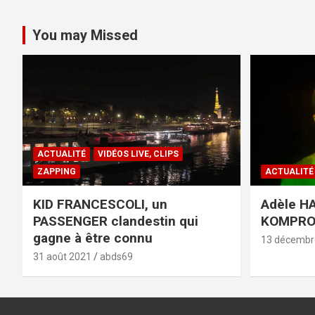
You may Missed
ACTUALITÉ
VIDÉOS LIVE, CLIPS
ZAPPING
ACTUALITÉ
KID FRANCESCOLI, un
Adèle HA
PASSENGER clandestin qui
KOMPR
gagne à être connu
13 décembr
31 août 2021
abds69