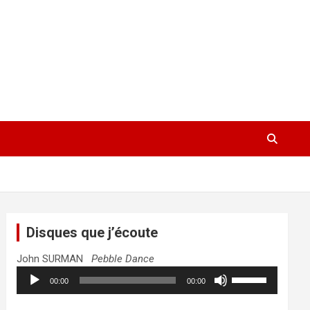
Disques que j’écoute
John SURMAN
Pebble Dance
Lecteur
Utilisez
00:00
00:00
audio
les
flèches