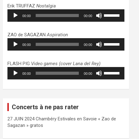
haut/bas
Erik TRUFFAZ
Nostalgia
pour
Lecteur
Utilisez
augmenter
00:00
00:00
audio
les
ou
flèches
diminuer
haut/bas
ZAO de SAGAZAN
Aspiration
le
pour
Lecteur
Utilisez
volume.
augmenter
00:00
00:00
audio
les
ou
flèches
diminuer
haut/bas
FLASH PIG
Video games (cover Lana del Rey)
le
pour
Lecteur
Utilisez
volume.
augmenter
00:00
00:00
audio
les
ou
flèches
diminuer
haut/bas
le
pour
volume.
augmenter
Concerts à ne pas rater
ou
diminuer
27 JUIN 2024 Chambéry Estivales en Savoie « Zao de
le
Sagazan » gratos
volume.