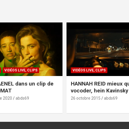
VIDÉOS LIVE, CLIPS
VIDÉOS LIVE, CLIPS
ENEL dans un clip de
HANNAH REID mieux q
OMAT
vocoder, hein Kavinsky 
e 2020
abds69
26 octobre 2015
abds69