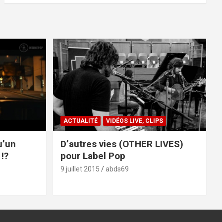
ACTUALITÉ
VIDÉOS LIVE, CLIPS
u’un
D’autres vies (OTHER LIVES)
!?
pour Label Pop
9 juillet 2015
abds69