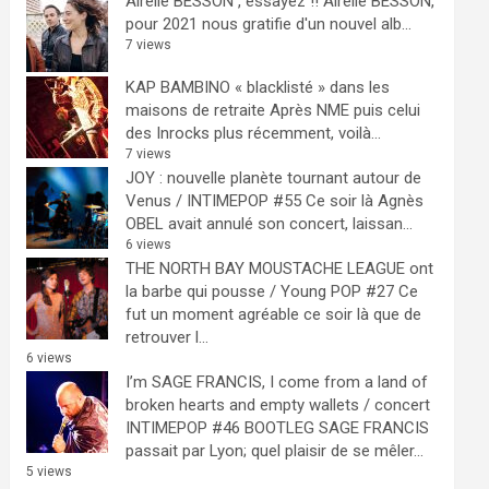
Airelle BESSON , essayez !!
Airelle BESSON,
pour 2021 nous gratifie d'un nouvel alb...
7 views
KAP BAMBINO « blacklisté » dans les
maisons de retraite
Après NME puis celui
des Inrocks plus récemment, voilà...
7 views
JOY : nouvelle planète tournant autour de
Venus / INTIMEPOP #55
Ce soir là Agnès
OBEL avait annulé son concert, laissan...
6 views
THE NORTH BAY MOUSTACHE LEAGUE ont
la barbe qui pousse / Young POP #27
Ce
fut un moment agréable ce soir là que de
retrouver l...
6 views
I’m SAGE FRANCIS, I come from a land of
broken hearts and empty wallets / concert
INTIMEPOP #46 BOOTLEG
SAGE FRANCIS
passait par Lyon; quel plaisir de se mêler...
5 views