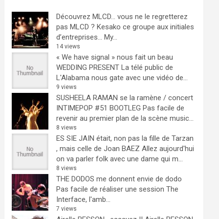
Découvrez MLCD… vous ne le regretterez
pas
MLCD ? Kesako ce groupe aux initiales
d’entreprises… My...
14 views
« We have signal » nous fait un beau
WEDDING PRESENT
La télé public de
L'Alabama nous gate avec une vidéo de...
9 views
SUSHEELA RAMAN se la ramène / concert
INTIMEPOP #51 BOOTLEG
Pas facile de
revenir au premier plan de la scène music...
8 views
ES SIE JAIN était, non pas la fille de Tarzan
, mais celle de Joan BAEZ
Allez aujourd'hui
on va parler folk avec une dame qui m...
8 views
THE DODOS me donnent envie de dodo
Pas facile de réaliser une session The
Interface, l'amb...
7 views