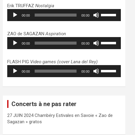
haut/bas
Erik TRUFFAZ
Nostalgia
pour
Lecteur
Utilisez
augmenter
00:00
00:00
audio
les
ou
flèches
diminuer
haut/bas
ZAO de SAGAZAN
Aspiration
le
pour
Lecteur
Utilisez
volume.
augmenter
00:00
00:00
audio
les
ou
flèches
diminuer
haut/bas
FLASH PIG
Video games (cover Lana del Rey)
le
pour
Lecteur
Utilisez
volume.
augmenter
00:00
00:00
audio
les
ou
flèches
diminuer
haut/bas
le
pour
volume.
augmenter
Concerts à ne pas rater
ou
diminuer
27 JUIN 2024 Chambéry Estivales en Savoie « Zao de
le
Sagazan » gratos
volume.