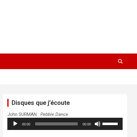
Disques que j’écoute
John SURMAN
Pebble Dance
Lecteur
Utilisez
00:00
00:00
audio
les
flèches