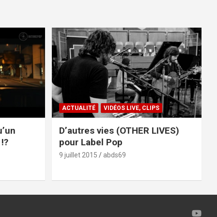
ACTUALITÉ
VIDÉOS LIVE, CLIPS
u’un
D’autres vies (OTHER LIVES)
!?
pour Label Pop
9 juillet 2015
abds69