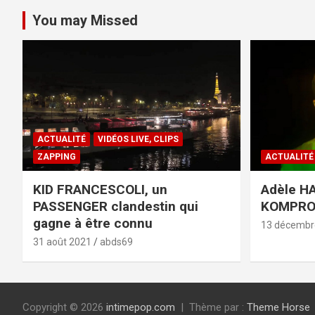
You may Missed
ACTUALITÉ
VIDÉOS LIVE, CLIPS
ZAPPING
ACTUALITÉ
KID FRANCESCOLI, un
Adèle HA
PASSENGER clandestin qui
KOMPR
gagne à être connu
13 décembr
31 août 2021
abds69
Copyright © 2026
intimepop.com
Thème par :
Theme Horse