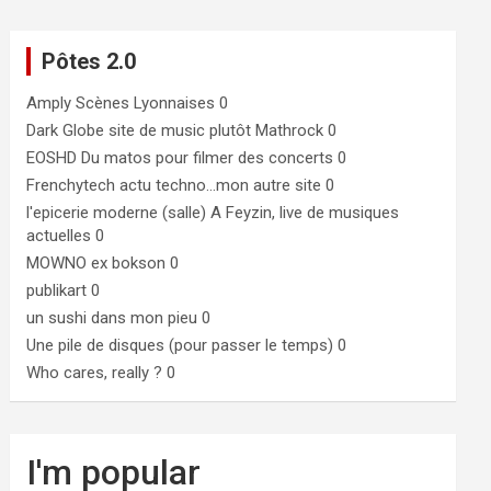
Pôtes 2.0
Amply
Scènes Lyonnaises 0
Dark Globe
site de music plutôt Mathrock 0
EOSHD
Du matos pour filmer des concerts 0
Frenchytech
actu techno…mon autre site 0
l'epicerie moderne (salle)
A Feyzin, live de musiques
actuelles 0
MOWNO ex bokson
0
publikart
0
un sushi dans mon pieu
0
Une pile de disques (pour passer le temps)
0
Who cares, really ?
0
I'm popular