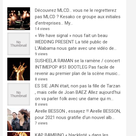
Découvrez MLCD… vous ne le regretterez
pas
MLCD ? Kesako ce groupe aux initiales
d’entreprises… My...
14 views
« We have signal » nous fait un beau
WEDDING PRESENT
La télé public de
L'Alabama nous gate avec une vidéo de...
9 views
SUSHEELA RAMAN se la ramène / concert
INTIMEPOP #51 BOOTLEG
Pas facile de
revenir au premier plan de la scène music...
8 views
ES SIE JAIN était, non pas la fille de Tarzan
, mais celle de Joan BAEZ
Allez aujourd'hui
on va parler folk avec une dame qui m...
8 views
Airelle BESSON , essayez !!
Airelle BESSON,
pour 2021 nous gratifie d'un nouvel alb...
7 views
KAP BAMBINO « blacklisté » dans les