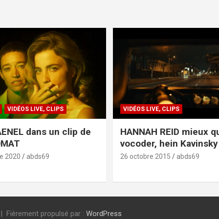
VIDÉOS LIVE, CLIPS
VIDÉOS LIVE, CLIPS
ENEL dans un clip de
HANNAH REID mieux q
OMAT
vocoder, hein Kavinsky 
e 2020
abds69
26 octobre 2015
abds69
Fièrement propulsé par :
WordPress