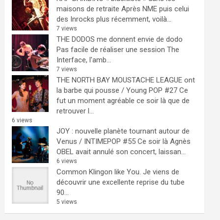
maisons de retraite
Après NME puis celui
des Inrocks plus récemment, voilà...
7 views
THE DODOS me donnent envie de dodo
Pas facile de réaliser une session The
Interface, l'amb...
7 views
THE NORTH BAY MOUSTACHE LEAGUE ont
la barbe qui pousse / Young POP #27
Ce
fut un moment agréable ce soir là que de
retrouver l...
6 views
JOY : nouvelle planète tournant autour de
Venus / INTIMEPOP #55
Ce soir là Agnès
OBEL avait annulé son concert, laissan...
6 views
Common Klingon like You.
Je viens de
découvrir une excellente reprise du tube
90...
5 views