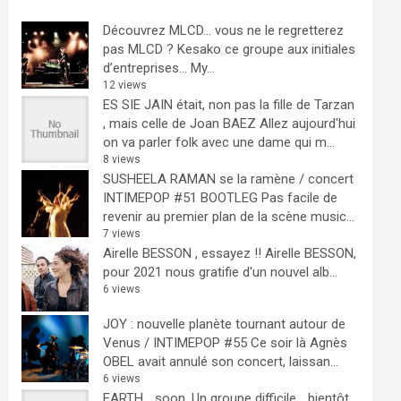
Découvrez MLCD… vous ne le regretterez
pas
MLCD ? Kesako ce groupe aux initiales
d’entreprises… My...
12 views
ES SIE JAIN était, non pas la fille de Tarzan
, mais celle de Joan BAEZ
Allez aujourd'hui
on va parler folk avec une dame qui m...
8 views
SUSHEELA RAMAN se la ramène / concert
INTIMEPOP #51 BOOTLEG
Pas facile de
revenir au premier plan de la scène music...
7 views
Airelle BESSON , essayez !!
Airelle BESSON,
pour 2021 nous gratifie d'un nouvel alb...
6 views
JOY : nouvelle planète tournant autour de
Venus / INTIMEPOP #55
Ce soir là Agnès
OBEL avait annulé son concert, laissan...
6 views
EARTH… soon.
Un groupe difficile ...bientôt