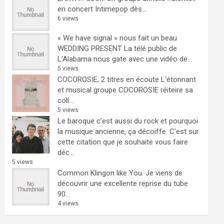
en concert Intimepop dès...
6 views
« We have signal » nous fait un beau
WEDDING PRESENT
La télé public de
L'Alabama nous gate avec une vidéo de...
5 views
COCOROSIE, 2 titres en écoute
L'étonnant
et musical groupe COCOROSIE réiteire sa
coll...
5 views
Le baroque c’est aussi du rock et pourquoi
la musique ancienne, ça décoiffe.
C'est sur
cette citation que je souhaite vous faire
déc...
5 views
Common Klingon like You.
Je viens de
découvrir une excellente reprise du tube
90...
4 views