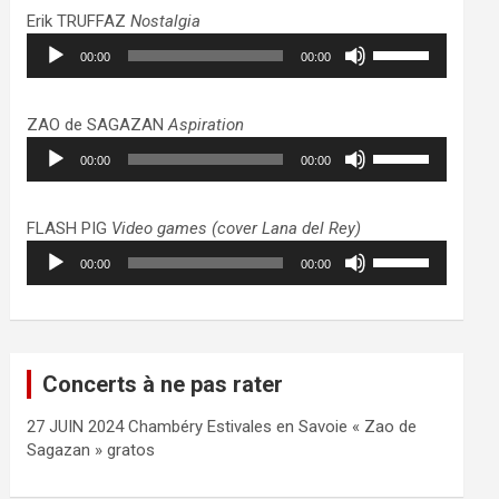
haut/bas
Erik TRUFFAZ
Nostalgia
pour
Lecteur
Utilisez
augmenter
00:00
00:00
audio
les
ou
flèches
diminuer
haut/bas
ZAO de SAGAZAN
Aspiration
le
pour
Lecteur
Utilisez
volume.
augmenter
00:00
00:00
audio
les
ou
flèches
diminuer
haut/bas
FLASH PIG
Video games (cover Lana del Rey)
le
pour
Lecteur
Utilisez
volume.
augmenter
00:00
00:00
audio
les
ou
flèches
diminuer
haut/bas
le
pour
volume.
augmenter
Concerts à ne pas rater
ou
diminuer
27 JUIN 2024 Chambéry Estivales en Savoie « Zao de
le
Sagazan » gratos
volume.