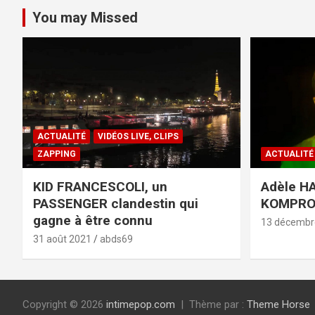
You may Missed
ACTUALITÉ
VIDÉOS LIVE, CLIPS
ZAPPING
ACTUALITÉ
KID FRANCESCOLI, un
Adèle HA
PASSENGER clandestin qui
KOMPR
gagne à être connu
13 décembr
31 août 2021
abds69
Copyright © 2026
intimepop.com
Thème par :
Theme Horse