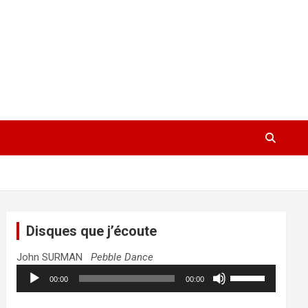
Disques que j’écoute
John SURMAN
Pebble Dance
Lecteur
Utilisez
00:00
00:00
audio
les
flèches