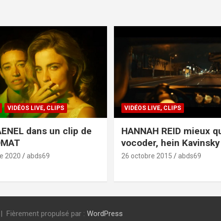
VIDÉOS LIVE, CLIPS
VIDÉOS LIVE, CLIPS
ENEL dans un clip de
HANNAH REID mieux q
OMAT
vocoder, hein Kavinsky 
e 2020
abds69
26 octobre 2015
abds69
Fièrement propulsé par :
WordPress