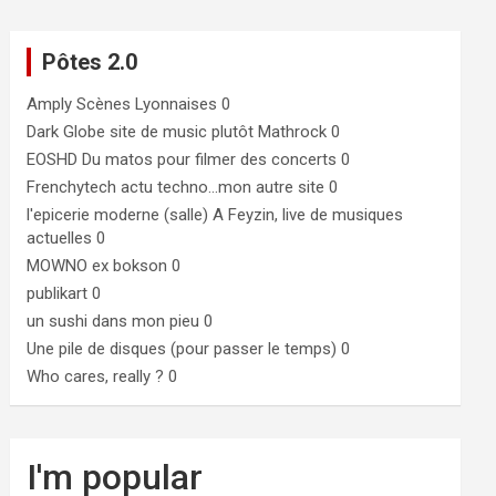
Pôtes 2.0
Amply
Scènes Lyonnaises 0
Dark Globe
site de music plutôt Mathrock 0
EOSHD
Du matos pour filmer des concerts 0
Frenchytech
actu techno…mon autre site 0
l'epicerie moderne (salle)
A Feyzin, live de musiques
actuelles 0
MOWNO ex bokson
0
publikart
0
un sushi dans mon pieu
0
Une pile de disques (pour passer le temps)
0
Who cares, really ?
0
I'm popular