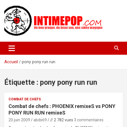
Aller
au
contenu
Un blog avec des sessions live filmées de concerts de musiques
intimepop.com
actuelles pop rock, post-rock, indé sur Lyon. rock pop concert
lyon
Accueil
pony pony run run
Étiquette :
pony pony run run
COMBAT DE CHEFS
Combat de chefs : PHOENIX remixeS vs PONY
PONY RUN RUN remixeS
20 juin 2009
abds69
// 2 782 vues
3 commentaires