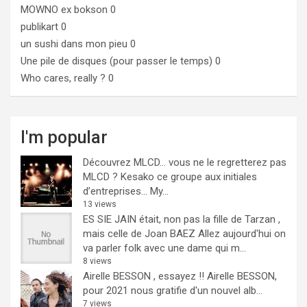
MOWNO ex bokson
0
publikart
0
un sushi dans mon pieu
0
Une pile de disques (pour passer le temps)
0
Who cares, really ?
0
I'm popular
Découvrez MLCD… vous ne le regretterez pas
MLCD ? Kesako ce groupe aux initiales
d’entreprises… My...
13 views
ES SIE JAIN était, non pas la fille de Tarzan ,
mais celle de Joan BAEZ
Allez aujourd'hui on
va parler folk avec une dame qui m...
8 views
Airelle BESSON , essayez !!
Airelle BESSON,
pour 2021 nous gratifie d'un nouvel alb...
7 views