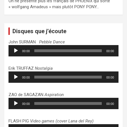
On ne présente plus les français de PHOENIX qui sorte
« wolfgang Amadeus » mais plutôt PONY PONY…
Disques que j’écoute
John SURMAN
Pebble Dance
Lecteur
00:00
00:00
audio
Erik TRUFFAZ
Nostalgia
Lecteur
00:00
00:00
audio
ZAO de SAGAZAN
Aspiration
Lecteur
00:00
00:00
audio
FLASH PIG
Video games (cover Lana del Rey)
Lecteur