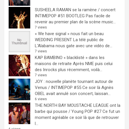
SUSHEELA RAMAN se la ramène / concert
INTIMEPOP #51 BOOTLEG
Pas facile de
revenir au premier plan de la scène music...
7 views
« We have signal » nous fait un beau
WEDDING PRESENT
La télé public de
L'Alabama nous gate avec une vidéo de...
7 views
KAP BAMBINO « blacklisté » dans les
maisons de retraite
Après NME puis celui
des Inrocks plus récemment, voilà...
7 views
JOY : nouvelle planète tournant autour de
Venus / INTIMEPOP #55
Ce soir là Agnès
OBEL avait annulé son concert, laissan...
6 views
THE NORTH BAY MOUSTACHE LEAGUE ont la
barbe qui pousse / Young POP #27
Ce fut un
moment agréable ce soir là que de retrouver
l...