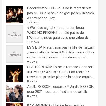
Découvrez MLCD… vous ne le regretterez
pas
MLCD ? Kesako ce groupe aux initiales
d’entreprises… My...
14 views
« We have signal » nous fait un beau
WEDDING PRESENT
La télé public de
L'Alabama nous gate avec une vidéo de...
10 views
ES SIE JAIN était, non pas la fille de Tarzan
, mais celle de Joan BAEZ
Allez aujourd'hui
on va parler folk avec une dame qui m...
9 views
SUSHEELA RAMAN se la ramène / concert
INTIMEPOP #51 BOOTLEG
Pas facile de
revenir au premier plan de la scène music...
8 views
Airelle BESSON , essayez !!
Airelle BESSON,
pour 2021 nous gratifie d'un nouvel alb...
8 views
KAP BAMBINO « blacklisté » dans les