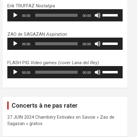
haut/bas
Erik TRUFFAZ
Nostalgia
pour
Lecteur
Utilisez
augmenter
00:00
00:00
audio
les
ou
flèches
diminuer
haut/bas
ZAO de SAGAZAN
Aspiration
le
pour
Lecteur
Utilisez
volume.
augmenter
00:00
00:00
audio
les
ou
flèches
diminuer
haut/bas
FLASH PIG
Video games (cover Lana del Rey)
le
pour
Lecteur
Utilisez
volume.
augmenter
00:00
00:00
audio
les
ou
flèches
diminuer
haut/bas
le
pour
volume.
augmenter
Concerts à ne pas rater
ou
diminuer
27 JUIN 2024 Chambéry Estivales en Savoie « Zao de
le
Sagazan » gratos
volume.