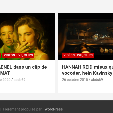
VIDÉOS LIVE, CLIPS
VIDÉOS LIVE, CLIPS
ENEL dans un clip de
HANNAH REID mieux q
OMAT
vocoder, hein Kavinsky 
e 2020
abds69
26 octobre 2015
abds69
Fièrement propulsé par :
WordPress