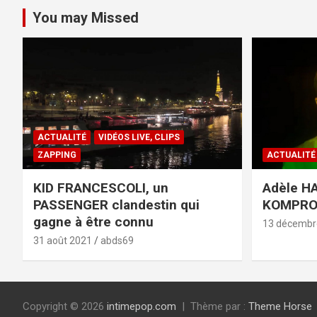
You may Missed
ACTUALITÉ
VIDÉOS LIVE, CLIPS
ZAPPING
ACTUALITÉ
KID FRANCESCOLI, un
Adèle HA
PASSENGER clandestin qui
KOMPR
gagne à être connu
13 décembr
31 août 2021
abds69
Copyright © 2026
intimepop.com
Thème par :
Theme Horse