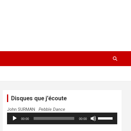
Disques que j’écoute
John SURMAN
Pebble Dance
Lecteur
Utilisez
00:00
00:00
audio
les
flèches