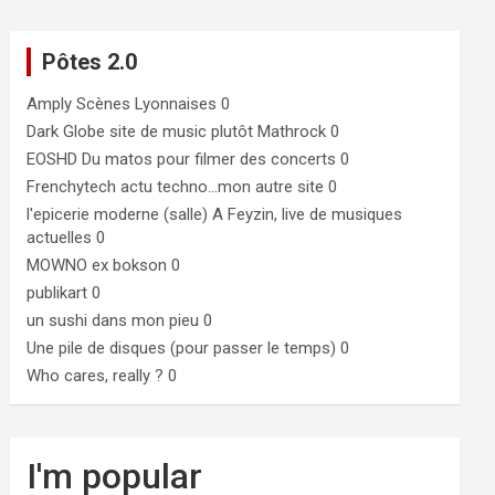
Pôtes 2.0
Amply
Scènes Lyonnaises 0
Dark Globe
site de music plutôt Mathrock 0
EOSHD
Du matos pour filmer des concerts 0
Frenchytech
actu techno…mon autre site 0
l'epicerie moderne (salle)
A Feyzin, live de musiques
actuelles 0
MOWNO ex bokson
0
publikart
0
un sushi dans mon pieu
0
Une pile de disques (pour passer le temps)
0
Who cares, really ?
0
I'm popular