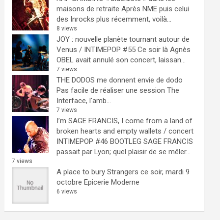
maisons de retraite
Après NME puis celui
des Inrocks plus récemment, voilà...
8 views
JOY : nouvelle planète tournant autour de
Venus / INTIMEPOP #55
Ce soir là Agnès
OBEL avait annulé son concert, laissan...
7 views
THE DODOS me donnent envie de dodo
Pas facile de réaliser une session The
Interface, l'amb...
7 views
I’m SAGE FRANCIS, I come from a land of
broken hearts and empty wallets / concert
INTIMEPOP #46 BOOTLEG
SAGE FRANCIS
passait par Lyon; quel plaisir de se mêler...
7 views
A place to bury Strangers ce soir, mardi 9
octobre Epicerie Moderne
6 views