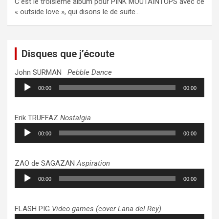
C’est le troisième album pour PINK MOUTAINTOPS avec ce
« outside love », qui disons le de suite…
Disques que j’écoute
John SURMAN
Pebble Dance
Lecteur
00:00
00:00
audio
Erik TRUFFAZ
Nostalgia
Lecteur
00:00
00:00
audio
ZAO de SAGAZAN
Aspiration
Lecteur
00:00
00:00
audio
FLASH PIG
Video games (cover Lana del Rey)
Lecteur