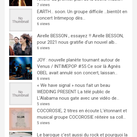
7 views
EARTH… soon.
Un groupe difficile ...bientôt en
concert Intimepop dès...
6 views
Airelle BESSON , essayez !!
Airelle BESSON,
pour 2021 nous gratifie d'un nouvel alb...
6 views
JOY : nouvelle planète tournant autour de
Venus / INTIMEPOP #55
Ce soir là Agnès
OBEL avait annulé son concert, laissan...
6 views
« We have signal » nous fait un beau
WEDDING PRESENT
La télé public de
L'Alabama nous gate avec une vidéo de...
5 views
COCOROSIE, 2 titres en écoute
L'étonnant et
musical groupe COCOROSIE réiteire sa coll...
5 views
Le baroque c’est aussi du rock et pourquoi la