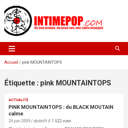
Aller
au
contenu
Un blog avec des sessions live filmées de concerts de musiques
intimepop.com
actuelles pop rock, post-rock, indé sur Lyon. rock pop concert
lyon
Accueil
pink MOUNTAINTOPS
Étiquette :
pink MOUNTAINTOPS
ACTUALITÉ
PINK MOUNTAINTOPS : du BLACK MOUTAIN
calme
24 juin 2009
abds69
// 1 522 vues