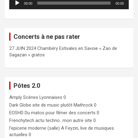
00:00
00:00
audio
Concerts à ne pas rater
27 JUIN 2024 Chambéry Estivales en Savoie « Zao de
Sagazan » gratos
Pôtes 2.0
Amply
Scènes Lyonnaises 0
Dark Globe
site de music plutôt Mathrock 0
EOSHD
Du matos pour filmer des concerts 0
Frenchytech
actu techno…mon autre site 0
l'epicerie moderne (salle)
A Feyzin, live de musiques
actuelles 0