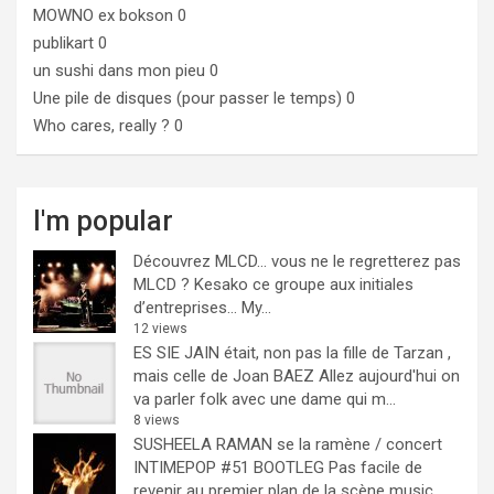
MOWNO ex bokson
0
publikart
0
un sushi dans mon pieu
0
Une pile de disques (pour passer le temps)
0
Who cares, really ?
0
I'm popular
Découvrez MLCD… vous ne le regretterez pas
MLCD ? Kesako ce groupe aux initiales
d’entreprises… My...
12 views
ES SIE JAIN était, non pas la fille de Tarzan ,
mais celle de Joan BAEZ
Allez aujourd'hui on
va parler folk avec une dame qui m...
8 views
SUSHEELA RAMAN se la ramène / concert
INTIMEPOP #51 BOOTLEG
Pas facile de
revenir au premier plan de la scène music...