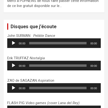
Merci à POPNEWS de nous faire passer cette information
de ce live gratuit disponible sur le…
Disques que j’écoute
John SURMAN
Pebble Dance
Lecteur
00:00
00:00
audio
Erik TRUFFAZ
Nostalgia
Lecteur
00:00
00:00
audio
ZAO de SAGAZAN
Aspiration
Lecteur
00:00
00:00
audio
FLASH PIG
Video games (cover Lana del Rey)
Lecteur