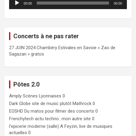
00:00
00:00
audio
Concerts à ne pas rater
27 JUIN 2024 Chambéry Estivales en Savoie « Zao de
Sagazan » gratos
Pôtes 2.0
Amply
Scènes Lyonnaises 0
Dark Globe
site de music plutôt Mathrock 0
EOSHD
Du matos pour filmer des concerts 0
Frenchytech
actu techno…mon autre site 0
l'epicerie moderne (salle)
A Feyzin, live de musiques
actuelles 0