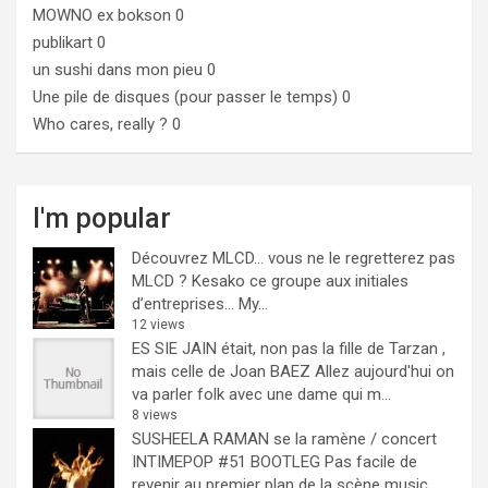
MOWNO ex bokson
0
publikart
0
un sushi dans mon pieu
0
Une pile de disques (pour passer le temps)
0
Who cares, really ?
0
I'm popular
Découvrez MLCD… vous ne le regretterez pas
MLCD ? Kesako ce groupe aux initiales
d’entreprises… My...
12 views
ES SIE JAIN était, non pas la fille de Tarzan ,
mais celle de Joan BAEZ
Allez aujourd'hui on
va parler folk avec une dame qui m...
8 views
SUSHEELA RAMAN se la ramène / concert
INTIMEPOP #51 BOOTLEG
Pas facile de
revenir au premier plan de la scène music...