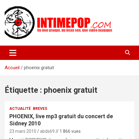
Aller
au
contenu
Un blog avec des sessions live filmées de concerts de musiques
intimepop.com
actuelles pop rock, post-rock, indé sur Lyon. rock pop concert
lyon
Accueil
phoenix gratuit
Étiquette :
phoenix gratuit
ACTUALITÉ
BREVES
PHOENIX, live mp3 gratuit du concert de
Sidney 2010
23 mars 2010
abds69
// 1 866 vues