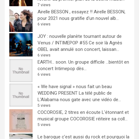
7 views
Airelle BESSON , essayez !!
Airelle BESSON,
pour 2021 nous gratifie d'un nouvel alb...
6 views
JOY : nouvelle planète tournant autour de
Venus / INTIMEPOP #55
Ce soir là Agnès
OBEL avait annulé son concert, laissan...
6 views
EARTH… soon.
Un groupe difficile ...bientôt en
concert Intimepop dès...
6 views
« We have signal » nous fait un beau
WEDDING PRESENT
La télé public de
L'Alabama nous gate avec une vidéo de...
5 views
COCOROSIE, 2 titres en écoute
L'étonnant et
musical groupe COCOROSIE réiteire sa coll...
5 views
Le baroque c’est aussi du rock et pourquoi la