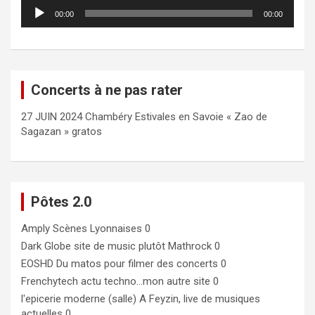
Lecteur
00:00
00:00
audio
Concerts à ne pas rater
27 JUIN 2024 Chambéry Estivales en Savoie « Zao de
Sagazan » gratos
Pôtes 2.0
Amply
Scènes Lyonnaises 0
Dark Globe
site de music plutôt Mathrock 0
EOSHD
Du matos pour filmer des concerts 0
Frenchytech
actu techno…mon autre site 0
l'epicerie moderne (salle)
A Feyzin, live de musiques
actuelles 0