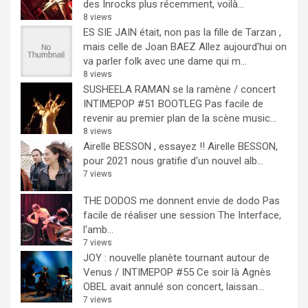
des Inrocks plus récemment, voilà...
8 views
ES SIE JAIN était, non pas la fille de Tarzan ,
mais celle de Joan BAEZ
Allez aujourd'hui on
va parler folk avec une dame qui m...
8 views
SUSHEELA RAMAN se la ramène / concert
INTIMEPOP #51 BOOTLEG
Pas facile de
revenir au premier plan de la scène music...
8 views
Airelle BESSON , essayez !!
Airelle BESSON,
pour 2021 nous gratifie d'un nouvel alb...
7 views
THE DODOS me donnent envie de dodo
Pas
facile de réaliser une session The Interface,
l'amb...
7 views
JOY : nouvelle planète tournant autour de
Venus / INTIMEPOP #55
Ce soir là Agnès
OBEL avait annulé son concert, laissan...
7 views