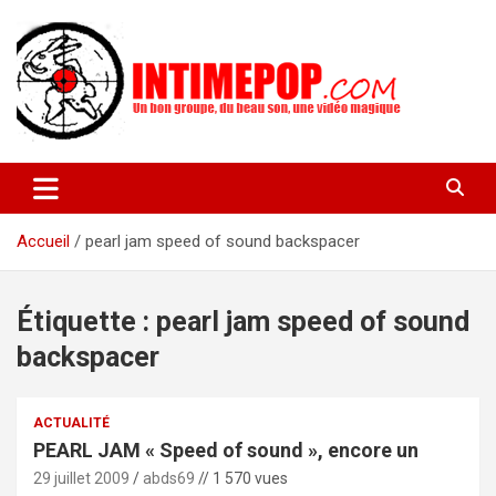
Aller
au
contenu
Un blog avec des sessions live filmées de concerts de musiques
intimepop.com
actuelles pop rock, post-rock, indé sur Lyon. rock pop concert
lyon
Accueil
pearl jam speed of sound backspacer
Étiquette :
pearl jam speed of sound
backspacer
ACTUALITÉ
PEARL JAM « Speed of sound », encore un
29 juillet 2009
abds69
// 1 570 vues