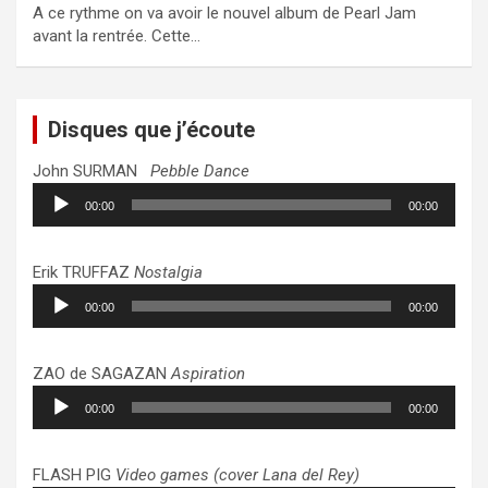
A ce rythme on va avoir le nouvel album de Pearl Jam
avant la rentrée. Cette…
Disques que j’écoute
John SURMAN
Pebble Dance
Lecteur
00:00
00:00
audio
Erik TRUFFAZ
Nostalgia
Lecteur
00:00
00:00
audio
ZAO de SAGAZAN
Aspiration
Lecteur
00:00
00:00
audio
FLASH PIG
Video games (cover Lana del Rey)