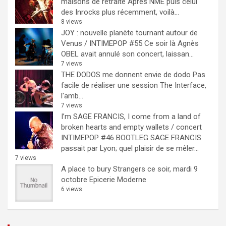
maisons de retraite
Après NME puis celui
des Inrocks plus récemment, voilà...
8 views
JOY : nouvelle planète tournant autour de
Venus / INTIMEPOP #55
Ce soir là Agnès
OBEL avait annulé son concert, laissan...
7 views
THE DODOS me donnent envie de dodo
Pas
facile de réaliser une session The Interface,
l'amb...
7 views
I’m SAGE FRANCIS, I come from a land of
broken hearts and empty wallets / concert
INTIMEPOP #46 BOOTLEG
SAGE FRANCIS
passait par Lyon; quel plaisir de se mêler...
7 views
A place to bury Strangers ce soir, mardi 9
octobre Epicerie Moderne
6 views