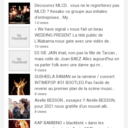
Découvrez MLCD… vous ne le regretterez pas
MLCD ? Kesako ce groupe aux initiales
d’entreprises… My...
14 views
« We have signal » nous fait un beau
WEDDING PRESENT
La télé public de
L'Alabama nous gate avec une vidéo de...
10 views
ES SIE JAIN était, non pas la fille de Tarzan ,
mais celle de Joan BAEZ
Allez aujourd'hui on
va parler folk avec une dame qui m...
9 views
SUSHEELA RAMAN se la ramène / concert
INTIMEPOP #51 BOOTLEG
Pas facile de
revenir au premier plan de la scène music...
8 views
Airelle BESSON , essayez !!
Airelle BESSON,
pour 2021 nous gratifie d'un nouvel alb...
8 views
KAP BAMBINO « blacklisté » dans les