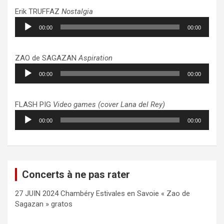
Erik TRUFFAZ
Nostalgia
Lecteur
00:00
00:00
audio
ZAO de SAGAZAN
Aspiration
Lecteur
00:00
00:00
audio
FLASH PIG
Video games (cover Lana del Rey)
Lecteur
00:00
00:00
audio
Concerts à ne pas rater
27 JUIN 2024 Chambéry Estivales en Savoie « Zao de
Sagazan » gratos