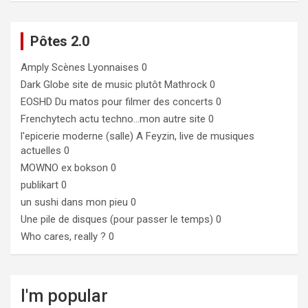
Pôtes 2.0
Amply
Scènes Lyonnaises 0
Dark Globe
site de music plutôt Mathrock 0
EOSHD
Du matos pour filmer des concerts 0
Frenchytech
actu techno…mon autre site 0
l'epicerie moderne (salle)
A Feyzin, live de musiques
actuelles 0
MOWNO ex bokson
0
publikart
0
un sushi dans mon pieu
0
Une pile de disques (pour passer le temps)
0
Who cares, really ?
0
I'm popular