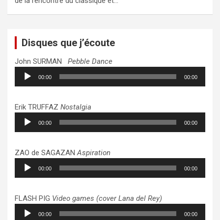
de la rencontre du classique et…
Disques que j’écoute
John SURMAN
Pebble Dance
Lecteur
00:00
00:00
audio
Erik TRUFFAZ
Nostalgia
Lecteur
00:00
00:00
audio
ZAO de SAGAZAN
Aspiration
Lecteur
00:00
00:00
audio
FLASH PIG
Video games (cover Lana del Rey)
Lecteur
00:00
00:00
audio