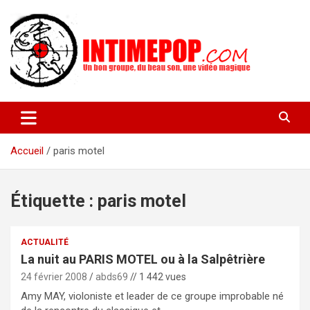
Aller
au
contenu
Un blog avec des sessions live filmées de concerts de musiques
intimepop.com
actuelles pop rock, post-rock, indé sur Lyon. rock pop concert
lyon
Accueil
paris motel
Étiquette :
paris motel
ACTUALITÉ
La nuit au PARIS MOTEL ou à la Salpêtrière
24 février 2008
abds69
// 1 442 vues
Amy MAY, violoniste et leader de ce groupe improbable né