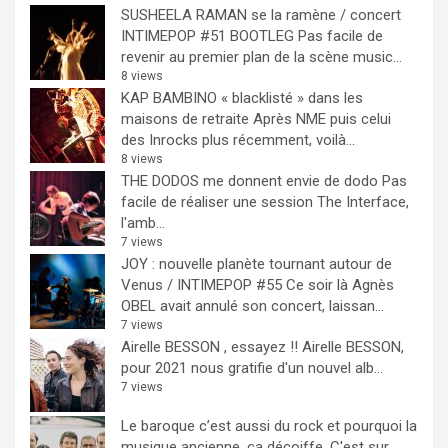
SUSHEELA RAMAN se la ramène / concert
INTIMEPOP #51 BOOTLEG
Pas facile de
revenir au premier plan de la scène music...
8 views
KAP BAMBINO « blacklisté » dans les
maisons de retraite
Après NME puis celui
des Inrocks plus récemment, voilà...
8 views
THE DODOS me donnent envie de dodo
Pas
facile de réaliser une session The Interface,
l'amb...
7 views
JOY : nouvelle planète tournant autour de
Venus / INTIMEPOP #55
Ce soir là Agnès
OBEL avait annulé son concert, laissan...
7 views
Airelle BESSON , essayez !!
Airelle BESSON,
pour 2021 nous gratifie d'un nouvel alb...
7 views
Le baroque c’est aussi du rock et pourquoi la
musique ancienne, ça décoiffe.
C'est sur