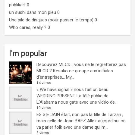
publikart
0
un sushi dans mon pieu
0
Une pile de disques (pour passer le temps)
0
Who cares, really ?
0
I'm popular
Découvrez MLCD… vous ne le regretterez pas
MLCD ? Kesako ce groupe aux initiales
d’entreprises… My...
14 views
« We have signal » nous fait un beau
WEDDING PRESENT
La télé public de
L'Alabama nous gate avec une vidéo de...
10 views
ES SIE JAIN était, non pas la fille de Tarzan ,
mais celle de Joan BAEZ
Allez aujourd'hui on
va parler folk avec une dame qui m...
8 views