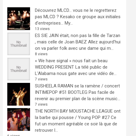
Découvrez MLCD… vous ne le regretterez
pas
MLCD ? Kesako ce groupe aux initiales
d’entreprises… My...
13 views
ES SIE JAIN était, non pas la fille de Tarzan
, mais celle de Joan BAEZ
Allez aujourd'hui
on va parler folk avec une dame qui m...
8 views
« We have signal » nous fait un beau
WEDDING PRESENT
La télé public de
L'Alabama nous gate avec une vidéo de...
7 views
SUSHEELA RAMAN se la ramène / concert
INTIMEPOP #51 BOOTLEG
Pas facile de
revenir au premier plan de la scène music...
7 views
THE NORTH BAY MOUSTACHE LEAGUE ont
la barbe qui pousse / Young POP #27
Ce
fut un moment agréable ce soir là que de
retrouver l...