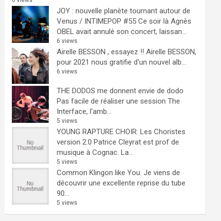
6 views
JOY : nouvelle planète tournant autour de
Venus / INTIMEPOP #55
Ce soir là Agnès
OBEL avait annulé son concert, laissan...
6 views
Airelle BESSON , essayez !!
Airelle BESSON,
pour 2021 nous gratifie d'un nouvel alb...
6 views
THE DODOS me donnent envie de dodo
Pas facile de réaliser une session The
Interface, l'amb...
5 views
YOUNG RAPTURE CHOIR: Les Choristes
version 2.0
Patrice Cleyrat est prof de
musique à Cognac. La...
5 views
Common Klingon like You.
Je viens de
découvrir une excellente reprise du tube
90...
5 views