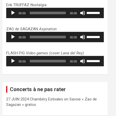
haut/bas
Erik TRUFFAZ
Nostalgia
pour
Lecteur
Utilisez
augmenter
00:00
00:00
audio
les
ou
flèches
diminuer
haut/bas
ZAO de SAGAZAN
Aspiration
le
pour
Lecteur
Utilisez
volume.
augmenter
00:00
00:00
audio
les
ou
flèches
diminuer
haut/bas
FLASH PIG
Video games (cover Lana del Rey)
le
pour
Lecteur
Utilisez
volume.
augmenter
00:00
00:00
audio
les
ou
flèches
diminuer
haut/bas
le
pour
volume.
augmenter
Concerts à ne pas rater
ou
diminuer
27 JUIN 2024 Chambéry Estivales en Savoie « Zao de
le
Sagazan » gratos
volume.