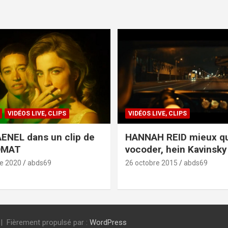
VIDÉOS LIVE, CLIPS
VIDÉOS LIVE, CLIPS
ENEL dans un clip de
HANNAH REID mieux q
OMAT
vocoder, hein Kavinsky 
e 2020
abds69
26 octobre 2015
abds69
Fièrement propulsé par :
WordPress