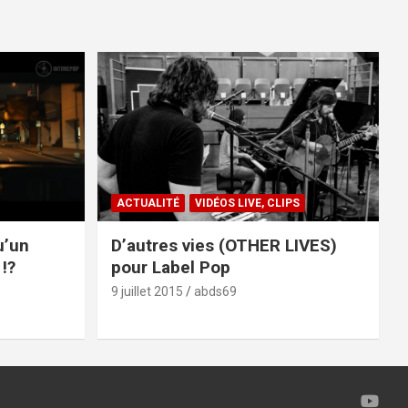
ACTUALITÉ
VIDÉOS LIVE, CLIPS
u’un
D’autres vies (OTHER LIVES)
!?
pour Label Pop
9 juillet 2015
abds69