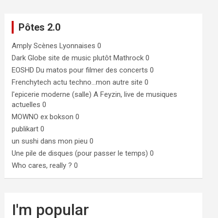
Pôtes 2.0
Amply
Scènes Lyonnaises 0
Dark Globe
site de music plutôt Mathrock 0
EOSHD
Du matos pour filmer des concerts 0
Frenchytech
actu techno…mon autre site 0
l'epicerie moderne (salle)
A Feyzin, live de musiques
actuelles 0
MOWNO ex bokson
0
publikart
0
un sushi dans mon pieu
0
Une pile de disques (pour passer le temps)
0
Who cares, really ?
0
I'm popular