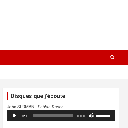
Disques que j’écoute
John SURMAN
Pebble Dance
Lecteur
Utilisez
00:00
00:00
audio
les
flèches