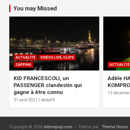
You may Missed
ACTUALITÉ
VIDÉOS LIVE, CLIPS
ZAPPING
ACTUALITÉ
KID FRANCESCOLI, un
Adèle HA
PASSENGER clandestin qui
KOMPR
gagne à être connu
13 décembr
31 août 2021
abds69
Copyright © 2026
intimepop.com
Thème par :
Theme Horse