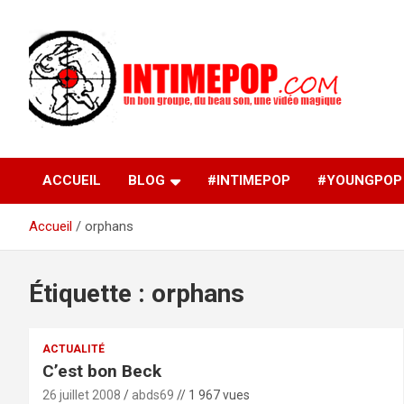
Aller
au
contenu
Un blog avec des sessions live filmées de concerts de
intimepop.com
musiques actuelles pop rock, post-rock, indé sur Lyon. rock po
concert lyon
ACCUEIL
BLOG
#INTIMEPOP
#YOUNGPOP
Accueil
orphans
Étiquette :
orphans
ACTUALITÉ
C’est bon Beck
26 juillet 2008
abds69
// 1 967 vues