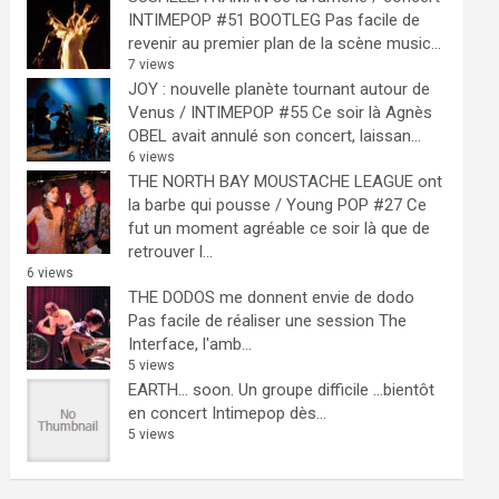
INTIMEPOP #51 BOOTLEG
Pas facile de
revenir au premier plan de la scène music...
7 views
JOY : nouvelle planète tournant autour de
Venus / INTIMEPOP #55
Ce soir là Agnès
OBEL avait annulé son concert, laissan...
6 views
THE NORTH BAY MOUSTACHE LEAGUE ont
la barbe qui pousse / Young POP #27
Ce
fut un moment agréable ce soir là que de
retrouver l...
6 views
THE DODOS me donnent envie de dodo
Pas facile de réaliser une session The
Interface, l'amb...
5 views
EARTH… soon.
Un groupe difficile ...bientôt
en concert Intimepop dès...
5 views