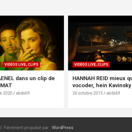
VIDÉOS LIVE, CLIPS
VIDÉOS LIVE, CLIPS
ENEL dans un clip de
HANNAH REID mieux q
OMAT
vocoder, hein Kavinsky 
e 2020
abds69
26 octobre 2015
abds69
Fièrement propulsé par :
WordPress