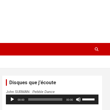
Disques que j’écoute
John SURMAN
Pebble Dance
Lecteur
Utilisez
00:00
00:00
audio
les
flèches