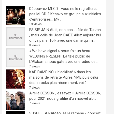
Découvrez MLCD… vous ne le regretterez
pas
MLCD ? Kesako ce groupe aux initiales
d’entreprises… My...
13 views
ES SIE JAIN était, non pas la fille de Tarzan
, mais celle de Joan BAEZ
Allez aujourd'hui
on va parler folk avec une dame qui m...
8 views
« We have signal » nous fait un beau
WEDDING PRESENT
La télé public de
L'Alabama nous gate avec une vidéo de...
7 views
KAP BAMBINO « blacklisté » dans les
maisons de retraite
Après NME puis celui
des Inrocks plus récemment, voilà...
7 views
Airelle BESSON , essayez !!
Airelle BESSON,
pour 2021 nous gratifie d'un nouvel alb...
7 views
SUSHEELA RAMAN se la ramène / concert