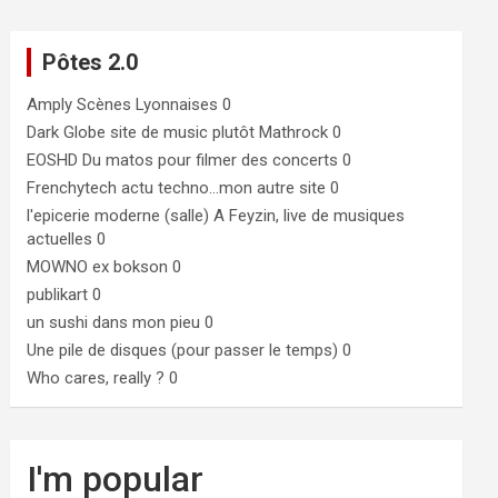
Pôtes 2.0
Amply
Scènes Lyonnaises 0
Dark Globe
site de music plutôt Mathrock 0
EOSHD
Du matos pour filmer des concerts 0
Frenchytech
actu techno…mon autre site 0
l'epicerie moderne (salle)
A Feyzin, live de musiques
actuelles 0
MOWNO ex bokson
0
publikart
0
un sushi dans mon pieu
0
Une pile de disques (pour passer le temps)
0
Who cares, really ?
0
I'm popular