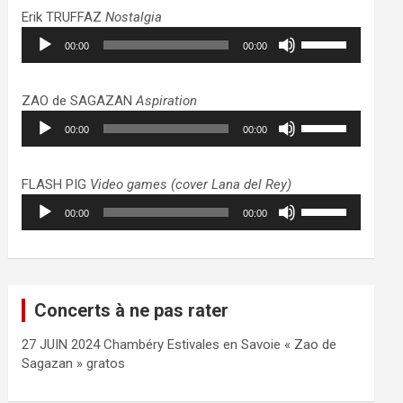
haut/bas
Erik TRUFFAZ
Nostalgia
pour
Lecteur
Utilisez
augmenter
00:00
00:00
audio
les
ou
flèches
diminuer
haut/bas
ZAO de SAGAZAN
Aspiration
le
pour
Lecteur
Utilisez
volume.
augmenter
00:00
00:00
audio
les
ou
flèches
diminuer
haut/bas
FLASH PIG
Video games (cover Lana del Rey)
le
pour
Lecteur
Utilisez
volume.
augmenter
00:00
00:00
audio
les
ou
flèches
diminuer
haut/bas
le
pour
volume.
augmenter
Concerts à ne pas rater
ou
diminuer
27 JUIN 2024 Chambéry Estivales en Savoie « Zao de
le
Sagazan » gratos
volume.