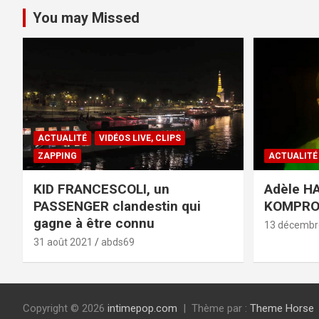
You may Missed
ACTUALITÉ
VIDÉOS LIVE, CLIPS
ZAPPING
ACTUALITÉ
KID FRANCESCOLI, un
Adèle HA
PASSENGER clandestin qui
KOMPR
gagne à être connu
13 décembr
31 août 2021
abds69
Copyright © 2026
intimepop.com
Thème par :
Theme Horse