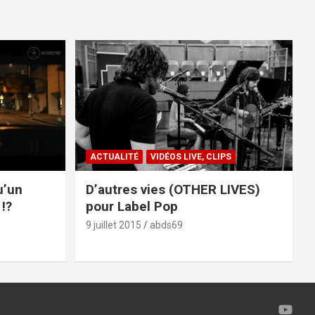
ACTUALITÉ
VIDÉOS LIVE, CLIPS
u’un
D’autres vies (OTHER LIVES)
!?
pour Label Pop
9 juillet 2015
abds69