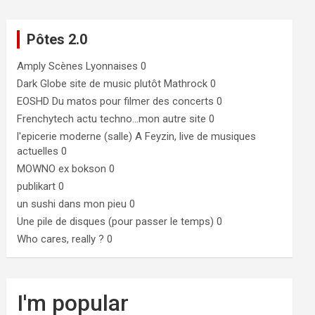
Pôtes 2.0
Amply
Scènes Lyonnaises 0
Dark Globe
site de music plutôt Mathrock 0
EOSHD
Du matos pour filmer des concerts 0
Frenchytech
actu techno…mon autre site 0
l'epicerie moderne (salle)
A Feyzin, live de musiques
actuelles 0
MOWNO ex bokson
0
publikart
0
un sushi dans mon pieu
0
Une pile de disques (pour passer le temps)
0
Who cares, really ?
0
I'm popular