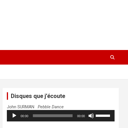
Disques que j’écoute
John SURMAN
Pebble Dance
Lecteur
Utilisez
00:00
00:00
audio
les
flèches