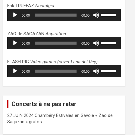
haut/bas
Erik TRUFFAZ
Nostalgia
pour
Lecteur
Utilisez
augmenter
00:00
00:00
audio
les
ou
flèches
diminuer
haut/bas
ZAO de SAGAZAN
Aspiration
le
pour
Lecteur
Utilisez
volume.
augmenter
00:00
00:00
audio
les
ou
flèches
diminuer
haut/bas
FLASH PIG
Video games (cover Lana del Rey)
le
pour
Lecteur
Utilisez
volume.
augmenter
00:00
00:00
audio
les
ou
flèches
diminuer
haut/bas
le
pour
volume.
augmenter
Concerts à ne pas rater
ou
diminuer
27 JUIN 2024 Chambéry Estivales en Savoie « Zao de
le
Sagazan » gratos
volume.