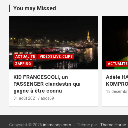
You may Missed
ACTUALITÉ
VIDÉOS LIVE, CLIPS
ZAPPING
ACTUALITÉ
KID FRANCESCOLI, un
Adèle HA
PASSENGER clandestin qui
KOMPR
gagne à être connu
13 décembr
31 août 2021
abds69
Copyright © 2026
intimepop.com
Thème par :
Theme Horse