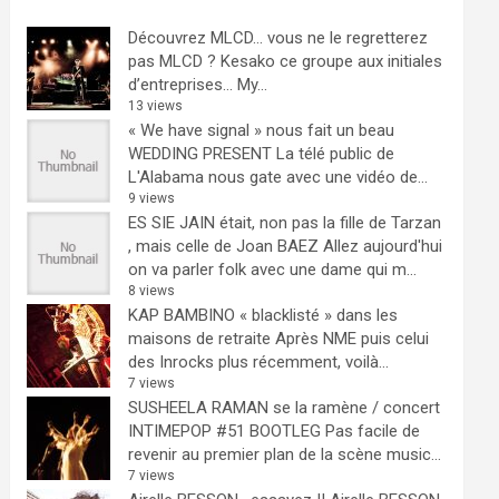
Découvrez MLCD… vous ne le regretterez
pas
MLCD ? Kesako ce groupe aux initiales
d’entreprises… My...
13 views
« We have signal » nous fait un beau
WEDDING PRESENT
La télé public de
L'Alabama nous gate avec une vidéo de...
9 views
ES SIE JAIN était, non pas la fille de Tarzan
, mais celle de Joan BAEZ
Allez aujourd'hui
on va parler folk avec une dame qui m...
8 views
KAP BAMBINO « blacklisté » dans les
maisons de retraite
Après NME puis celui
des Inrocks plus récemment, voilà...
7 views
SUSHEELA RAMAN se la ramène / concert
INTIMEPOP #51 BOOTLEG
Pas facile de
revenir au premier plan de la scène music...
7 views