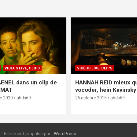
VIDÉOS LIVE, CLIPS
VIDÉOS LIVE, CLIPS
ENEL dans un clip de
HANNAH REID mieux q
OMAT
vocoder, hein Kavinsky 
e 2020
abds69
26 octobre 2015
abds69
Fièrement propulsé par :
WordPress