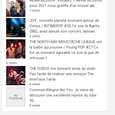
Airelle BESSON , essayez !!
Airelle BESSON,
pour 2021 nous gratifie d'un nouvel alb...
7 views
JOY : nouvelle planète tournant autour de
Venus / INTIMEPOP #55
Ce soir là Agnès
OBEL avait annulé son concert, laissan...
6 views
THE NORTH BAY MOUSTACHE LEAGUE ont
la barbe qui pousse / Young POP #27
Ce
fut un moment agréable ce soir là que de
retrouver l...
6 views
THE DODOS me donnent envie de dodo
Pas facile de réaliser une session The
Interface, l'amb...
6 views
Common Klingon like You.
Je viens de
découvrir une excellente reprise du tube
90...
5 views