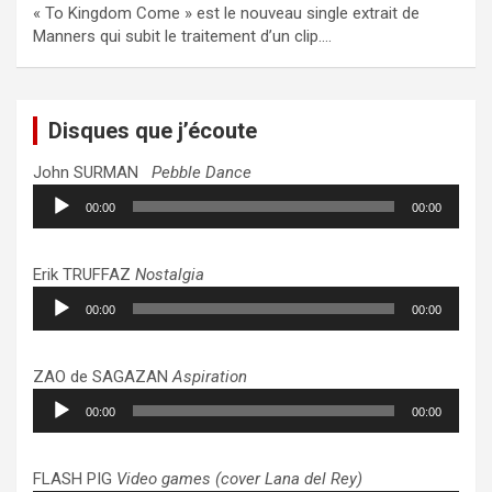
« To Kingdom Come » est le nouveau single extrait de
Manners qui subit le traitement d’un clip.…
Disques que j’écoute
John SURMAN
Pebble Dance
Lecteur
00:00
00:00
audio
Erik TRUFFAZ
Nostalgia
Lecteur
00:00
00:00
audio
ZAO de SAGAZAN
Aspiration
Lecteur
00:00
00:00
audio
FLASH PIG
Video games (cover Lana del Rey)