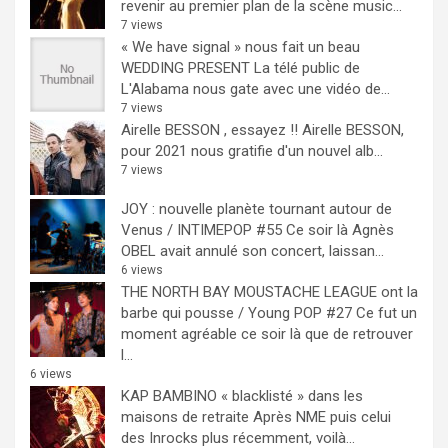
revenir au premier plan de la scène music...
7 views
« We have signal » nous fait un beau
WEDDING PRESENT
La télé public de
L'Alabama nous gate avec une vidéo de...
7 views
Airelle BESSON , essayez !!
Airelle BESSON,
pour 2021 nous gratifie d'un nouvel alb...
7 views
JOY : nouvelle planète tournant autour de
Venus / INTIMEPOP #55
Ce soir là Agnès
OBEL avait annulé son concert, laissan...
6 views
THE NORTH BAY MOUSTACHE LEAGUE ont la
barbe qui pousse / Young POP #27
Ce fut un
moment agréable ce soir là que de retrouver
l...
6 views
KAP BAMBINO « blacklisté » dans les
maisons de retraite
Après NME puis celui
des Inrocks plus récemment, voilà...