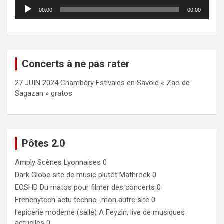
Lecteur
00:00
00:00
audio
Concerts à ne pas rater
27 JUIN 2024 Chambéry Estivales en Savoie « Zao de
Sagazan » gratos
Pôtes 2.0
Amply
Scènes Lyonnaises 0
Dark Globe
site de music plutôt Mathrock 0
EOSHD
Du matos pour filmer des concerts 0
Frenchytech
actu techno…mon autre site 0
l'epicerie moderne (salle)
A Feyzin, live de musiques
actuelles 0