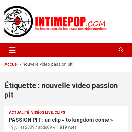
Aller
au
contenu
Un blog avec des sessions live filmées de concerts de musiques
intimepop.com
actuelles pop rock, post-rock, indé sur Lyon. rock pop concert
lyon
Accueil
nouvelle video passion pit
Étiquette :
nouvelle video passion
pit
ACTUALITÉ
VIDÉOS LIVE, CLIPS
PASSION PIT : un clip « to kingdom come »
19 juillet 2009
abds69
// 1 819 vues