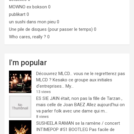
MOWNO ex bokson
0
publikart
0
un sushi dans mon pieu
0
Une pile de disques (pour passer le temps)
0
Who cares, really ?
0
I'm popular
Découvrez MLCD… vous ne le regretterez pas
MLCD ? Kesako ce groupe aux initiales
d’entreprises… My...
13 views
ES SIE JAIN était, non pas la fille de Tarzan ,
mais celle de Joan BAEZ
Allez aujourd'hui on
va parler folk avec une dame qui m...
8 views
SUSHEELA RAMAN se la ramène / concert
INTIMEPOP #51 BOOTLEG
Pas facile de