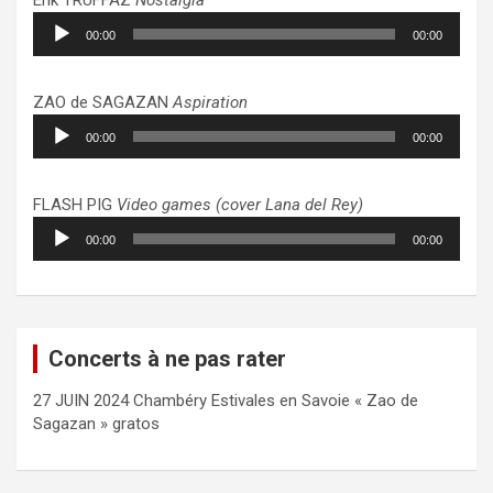
Lecteur
00:00
00:00
audio
ZAO de SAGAZAN
Aspiration
Lecteur
00:00
00:00
audio
FLASH PIG
Video games (cover Lana del Rey)
Lecteur
00:00
00:00
audio
Concerts à ne pas rater
27 JUIN 2024 Chambéry Estivales en Savoie « Zao de
Sagazan » gratos