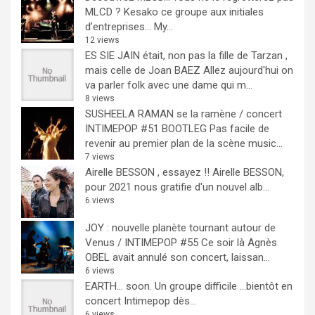
MLCD ? Kesako ce groupe aux initiales
d’entreprises… My...
12 views
ES SIE JAIN était, non pas la fille de Tarzan ,
mais celle de Joan BAEZ
Allez aujourd'hui on
va parler folk avec une dame qui m...
8 views
SUSHEELA RAMAN se la ramène / concert
INTIMEPOP #51 BOOTLEG
Pas facile de
revenir au premier plan de la scène music...
7 views
Airelle BESSON , essayez !!
Airelle BESSON,
pour 2021 nous gratifie d'un nouvel alb...
6 views
JOY : nouvelle planète tournant autour de
Venus / INTIMEPOP #55
Ce soir là Agnès
OBEL avait annulé son concert, laissan...
6 views
EARTH… soon.
Un groupe difficile ...bientôt en
concert Intimepop dès...
6 views