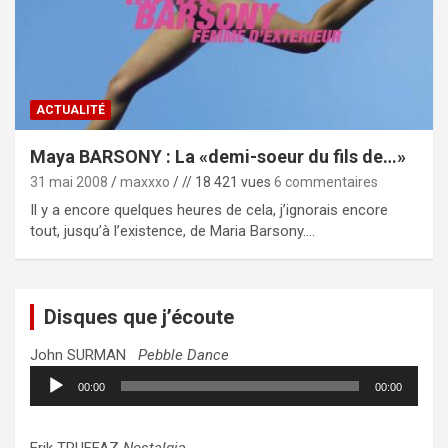
ACTUALITÉ
Maya BARSONY : La «demi-soeur du fils de…»
31 mai 2008
maxxxo
// 18 421 vues
6 commentaires
Il y a encore quelques heures de cela, j’ignorais encore
tout, jusqu’à l’existence, de Maria Barsony.…
Disques que j’écoute
John SURMAN
Pebble Dance
Lecteur
00:00
00:00
audio
Erik TRUFFAZ
Nostalgia