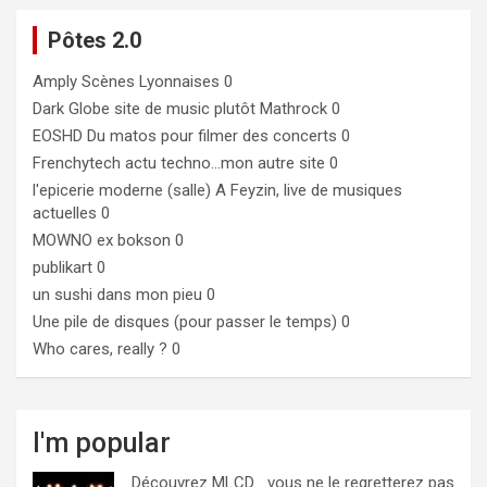
Pôtes 2.0
Amply
Scènes Lyonnaises 0
Dark Globe
site de music plutôt Mathrock 0
EOSHD
Du matos pour filmer des concerts 0
Frenchytech
actu techno…mon autre site 0
l'epicerie moderne (salle)
A Feyzin, live de musiques
actuelles 0
MOWNO ex bokson
0
publikart
0
un sushi dans mon pieu
0
Une pile de disques (pour passer le temps)
0
Who cares, really ?
0
I'm popular
Découvrez MLCD… vous ne le regretterez pas