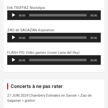
Erik TRUFFAZ
Nostalgia
Lecteur
00:00
00:00
audio
ZAO de SAGAZAN
Aspiration
Lecteur
00:00
00:00
audio
FLASH PIG
Video games (cover Lana del Rey)
Lecteur
00:00
00:00
audio
Concerts à ne pas rater
27 JUIN 2024 Chambéry Estivales en Savoie « Zao de
Sagazan » gratos