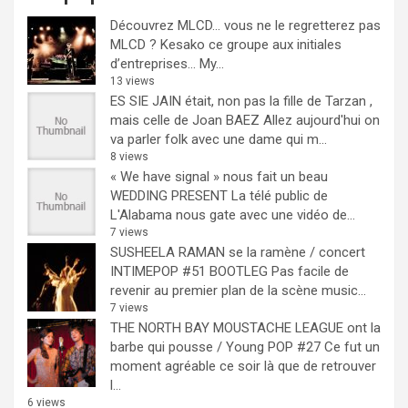
Découvrez MLCD… vous ne le regretterez pas
MLCD ? Kesako ce groupe aux initiales
d’entreprises… My...
13 views
ES SIE JAIN était, non pas la fille de Tarzan ,
mais celle de Joan BAEZ
Allez aujourd'hui on
va parler folk avec une dame qui m...
8 views
« We have signal » nous fait un beau
WEDDING PRESENT
La télé public de
L'Alabama nous gate avec une vidéo de...
7 views
SUSHEELA RAMAN se la ramène / concert
INTIMEPOP #51 BOOTLEG
Pas facile de
revenir au premier plan de la scène music...
7 views
THE NORTH BAY MOUSTACHE LEAGUE ont la
barbe qui pousse / Young POP #27
Ce fut un
moment agréable ce soir là que de retrouver
l...
6 views