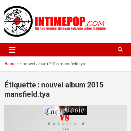
Aller
au
contenu
Un blog avec des sessions live filmées de concerts de musiques
intimepop.com
actuelles pop rock, post-rock, indé sur Lyon. rock pop concert
lyon
Accueil
nouvel album 2015 mansfield.tya
Étiquette :
nouvel album 2015
mansfield.tya