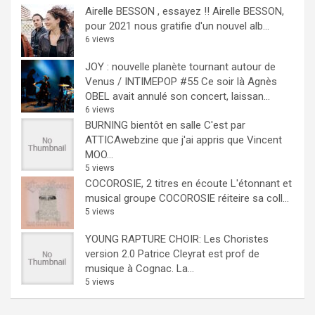
Airelle BESSON , essayez !!
Airelle BESSON,
pour 2021 nous gratifie d'un nouvel alb...
6 views
JOY : nouvelle planète tournant autour de
Venus / INTIMEPOP #55
Ce soir là Agnès
OBEL avait annulé son concert, laissan...
6 views
BURNING bientôt en salle
C'est par
ATTICAwebzine que j'ai appris que Vincent
MOO...
5 views
COCOROSIE, 2 titres en écoute
L'étonnant et
musical groupe COCOROSIE réiteire sa coll...
5 views
YOUNG RAPTURE CHOIR: Les Choristes
version 2.0
Patrice Cleyrat est prof de
musique à Cognac. La...
5 views