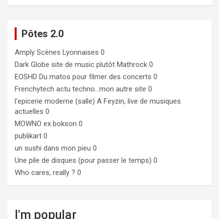
Pôtes 2.0
Amply
Scènes Lyonnaises 0
Dark Globe
site de music plutôt Mathrock 0
EOSHD
Du matos pour filmer des concerts 0
Frenchytech
actu techno…mon autre site 0
l'epicerie moderne (salle)
A Feyzin, live de musiques
actuelles 0
MOWNO ex bokson
0
publikart
0
un sushi dans mon pieu
0
Une pile de disques (pour passer le temps)
0
Who cares, really ?
0
I'm popular