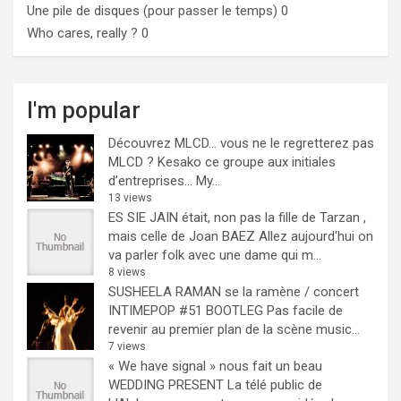
Une pile de disques (pour passer le temps)
0
Who cares, really ?
0
I'm popular
Découvrez MLCD… vous ne le regretterez pas
MLCD ? Kesako ce groupe aux initiales
d’entreprises… My...
13 views
ES SIE JAIN était, non pas la fille de Tarzan ,
mais celle de Joan BAEZ
Allez aujourd'hui on
va parler folk avec une dame qui m...
8 views
SUSHEELA RAMAN se la ramène / concert
INTIMEPOP #51 BOOTLEG
Pas facile de
revenir au premier plan de la scène music...
7 views
« We have signal » nous fait un beau
WEDDING PRESENT
La télé public de