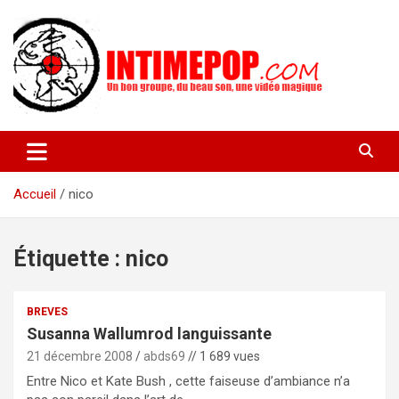
Aller
au
contenu
Un blog avec des sessions live filmées de concerts de musiques
intimepop.com
actuelles pop rock, post-rock, indé sur Lyon. rock pop concert
lyon
Accueil
nico
Étiquette :
nico
BREVES
Susanna Wallumrod languissante
21 décembre 2008
abds69
// 1 689 vues
Entre Nico et Kate Bush , cette faiseuse d’ambiance n’a