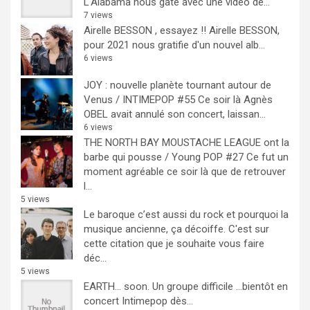
L'Alabama nous gate avec une vidéo de...
7 views
Airelle BESSON , essayez !!
Airelle BESSON,
pour 2021 nous gratifie d'un nouvel alb...
6 views
JOY : nouvelle planète tournant autour de
Venus / INTIMEPOP #55
Ce soir là Agnès
OBEL avait annulé son concert, laissan...
6 views
THE NORTH BAY MOUSTACHE LEAGUE ont la
barbe qui pousse / Young POP #27
Ce fut un
moment agréable ce soir là que de retrouver
l...
5 views
Le baroque c’est aussi du rock et pourquoi la
musique ancienne, ça décoiffe.
C'est sur
cette citation que je souhaite vous faire
déc...
5 views
EARTH… soon.
Un groupe difficile ...bientôt en
concert Intimepop dès...