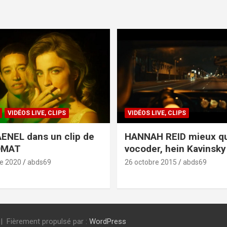
VIDÉOS LIVE, CLIPS
VIDÉOS LIVE, CLIPS
ENEL dans un clip de
HANNAH REID mieux q
OMAT
vocoder, hein Kavinsky 
e 2020
abds69
26 octobre 2015
abds69
Fièrement propulsé par :
WordPress