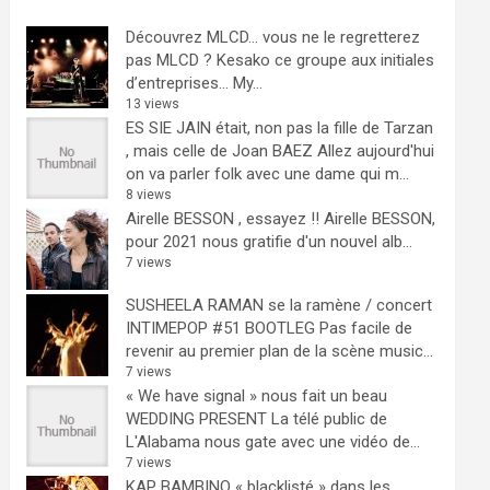
Découvrez MLCD… vous ne le regretterez
pas
MLCD ? Kesako ce groupe aux initiales
d’entreprises… My...
13 views
ES SIE JAIN était, non pas la fille de Tarzan
, mais celle de Joan BAEZ
Allez aujourd'hui
on va parler folk avec une dame qui m...
8 views
Airelle BESSON , essayez !!
Airelle BESSON,
pour 2021 nous gratifie d'un nouvel alb...
7 views
SUSHEELA RAMAN se la ramène / concert
INTIMEPOP #51 BOOTLEG
Pas facile de
revenir au premier plan de la scène music...
7 views
« We have signal » nous fait un beau
WEDDING PRESENT
La télé public de
L'Alabama nous gate avec une vidéo de...
7 views
KAP BAMBINO « blacklisté » dans les