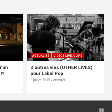
ACTUALITÉ
VIDÉOS LIVE, CLIPS
u’un
D’autres vies (OTHER LIVES)
!?
pour Label Pop
9 juillet 2015
abds69