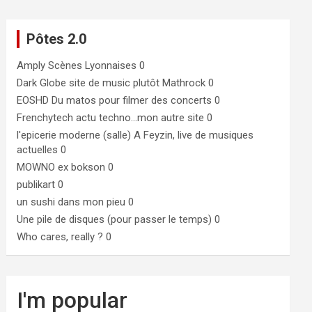
Pôtes 2.0
Amply
Scènes Lyonnaises 0
Dark Globe
site de music plutôt Mathrock 0
EOSHD
Du matos pour filmer des concerts 0
Frenchytech
actu techno…mon autre site 0
l'epicerie moderne (salle)
A Feyzin, live de musiques
actuelles 0
MOWNO ex bokson
0
publikart
0
un sushi dans mon pieu
0
Une pile de disques (pour passer le temps)
0
Who cares, really ?
0
I'm popular