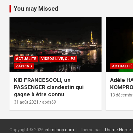
You may Missed
ACTUALITÉ
VIDÉOS LIVE, CLIPS
ZAPPING
ACTUALITÉ
KID FRANCESCOLI, un
Adèle HA
PASSENGER clandestin qui
KOMPR
gagne à être connu
13 décembr
31 août 2021
abds69
Copyright © 2026
intimepop.com
Thème par :
Theme Horse