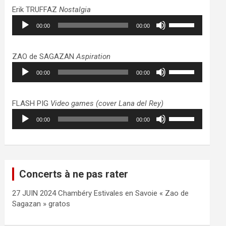
haut/bas
Erik TRUFFAZ
Nostalgia
pour
Lecteur
Utilisez
augmenter
00:00
00:00
audio
les
ou
flèches
diminuer
haut/bas
ZAO de SAGAZAN
Aspiration
le
pour
Lecteur
Utilisez
volume.
augmenter
00:00
00:00
audio
les
ou
flèches
diminuer
haut/bas
FLASH PIG
Video games (cover Lana del Rey)
le
pour
Lecteur
Utilisez
volume.
augmenter
00:00
00:00
audio
les
ou
flèches
diminuer
haut/bas
le
pour
volume.
augmenter
Concerts à ne pas rater
ou
diminuer
27 JUIN 2024 Chambéry Estivales en Savoie « Zao de
le
Sagazan » gratos
volume.