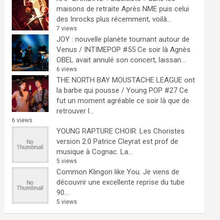
maisons de retraite
Après NME puis celui
des Inrocks plus récemment, voilà...
7 views
JOY : nouvelle planète tournant autour de
Venus / INTIMEPOP #55
Ce soir là Agnès
OBEL avait annulé son concert, laissan...
6 views
THE NORTH BAY MOUSTACHE LEAGUE ont
la barbe qui pousse / Young POP #27
Ce
fut un moment agréable ce soir là que de
retrouver l...
6 views
YOUNG RAPTURE CHOIR: Les Choristes
version 2.0
Patrice Cleyrat est prof de
musique à Cognac. La...
5 views
Common Klingon like You.
Je viens de
découvrir une excellente reprise du tube
90...
5 views