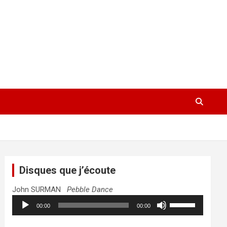
Disques que j’écoute
John SURMAN
Pebble Dance
Lecteur
Utilisez
00:00
00:00
audio
les
flèches