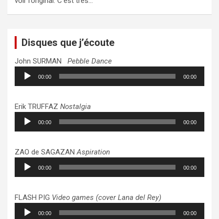
voir l’original. C’est très…
Disques que j’écoute
John SURMAN
Pebble Dance
Lecteur
00:00
00:00
audio
Erik TRUFFAZ
Nostalgia
Lecteur
00:00
00:00
audio
ZAO de SAGAZAN
Aspiration
Lecteur
00:00
00:00
audio
FLASH PIG
Video games (cover Lana del Rey)
Lecteur
00:00
00:00
audio