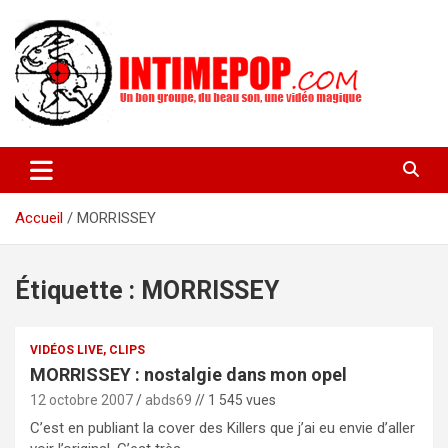
Aller
au
contenu
Un blog avec des sessions live filmées de concerts de musiques
intimepop.com
actuelles pop rock, post-rock, indé sur Lyon. rock pop concert
lyon
Accueil
MORRISSEY
Étiquette :
MORRISSEY
VIDÉOS LIVE, CLIPS
MORRISSEY : nostalgie dans mon opel
12 octobre 2007
abds69
// 1 545 vues
C’est en publiant la cover des Killers que j’ai eu envie d’aller