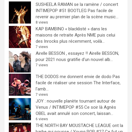
SUSHEELA RAMAN se la ramène / concert
INTIMEPOP #51 BOOTLEG
Pas facile de
revenir au premier plan de la scène music...
8 views
KAP BAMBINO « blacklisté » dans les
maisons de retraite
Après NME puis celui
des Inrocks plus récemment, voilà...
7 views
Airelle BESSON , essayez !!
Airelle BESSON,
pour 2021 nous gratifie d'un nouvel alb...
7 views
THE DODOS me donnent envie de dodo
Pas
facile de réaliser une session The Interface,
l'amb...
7 views
JOY : nouvelle planète tournant autour de
Venus / INTIMEPOP #55
Ce soir là Agnès
OBEL avait annulé son concert, laissan...
6 views
THE NORTH BAY MOUSTACHE LEAGUE ont la
barbe qui pousse / Young POP #27
Ce fut un