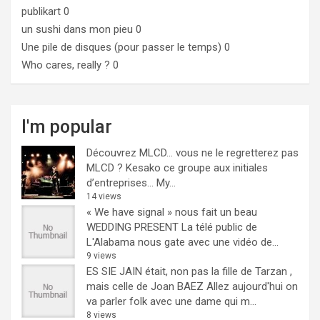
publikart
0
un sushi dans mon pieu
0
Une pile de disques (pour passer le temps)
0
Who cares, really ?
0
I'm popular
Découvrez MLCD… vous ne le regretterez pas
MLCD ? Kesako ce groupe aux initiales
d’entreprises… My...
14 views
« We have signal » nous fait un beau
WEDDING PRESENT
La télé public de
L'Alabama nous gate avec une vidéo de...
9 views
ES SIE JAIN était, non pas la fille de Tarzan ,
mais celle de Joan BAEZ
Allez aujourd'hui on
va parler folk avec une dame qui m...
8 views