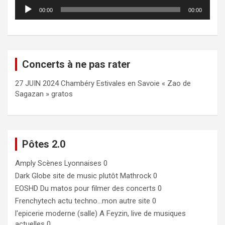
Lecteur
00:00
00:00
audio
Concerts à ne pas rater
27 JUIN 2024 Chambéry Estivales en Savoie « Zao de
Sagazan » gratos
Pôtes 2.0
Amply
Scènes Lyonnaises 0
Dark Globe
site de music plutôt Mathrock 0
EOSHD
Du matos pour filmer des concerts 0
Frenchytech
actu techno…mon autre site 0
l'epicerie moderne (salle)
A Feyzin, live de musiques
actuelles 0