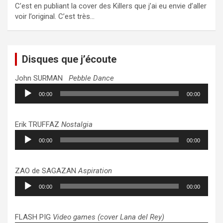
C’est en publiant la cover des Killers que j’ai eu envie d’aller
voir l’original. C’est très…
Disques que j’écoute
John SURMAN
Pebble Dance
Lecteur
00:00
00:00
audio
Erik TRUFFAZ
Nostalgia
Lecteur
00:00
00:00
audio
ZAO de SAGAZAN
Aspiration
Lecteur
00:00
00:00
audio
FLASH PIG
Video games (cover Lana del Rey)