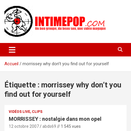
Aller
au
contenu
Un blog avec des sessions live filmées de concerts de musiques
intimepop.com
actuelles pop rock, post-rock, indé sur Lyon. rock pop concert
lyon
Accueil
morrissey why don’t you find out for yourself
Étiquette :
morrissey why don’t you
find out for yourself
VIDÉOS LIVE, CLIPS
MORRISSEY : nostalgie dans mon opel
12 octobre 2007
abds69
// 1 545 vues