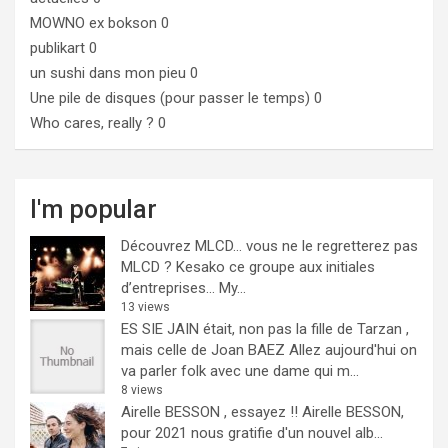
MOWNO ex bokson
0
publikart
0
un sushi dans mon pieu
0
Une pile de disques (pour passer le temps)
0
Who cares, really ?
0
I'm popular
Découvrez MLCD… vous ne le regretterez pas
MLCD ? Kesako ce groupe aux initiales
d’entreprises… My...
13 views
ES SIE JAIN était, non pas la fille de Tarzan ,
mais celle de Joan BAEZ
Allez aujourd'hui on
va parler folk avec une dame qui m...
8 views
Airelle BESSON , essayez !!
Airelle BESSON,
pour 2021 nous gratifie d'un nouvel alb...