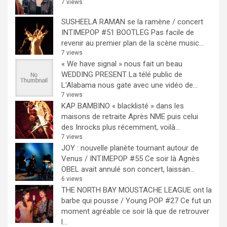
7 views
SUSHEELA RAMAN se la ramène / concert
INTIMEPOP #51 BOOTLEG
Pas facile de
revenir au premier plan de la scène music...
7 views
« We have signal » nous fait un beau
WEDDING PRESENT
La télé public de
L'Alabama nous gate avec une vidéo de...
7 views
KAP BAMBINO « blacklisté » dans les
maisons de retraite
Après NME puis celui
des Inrocks plus récemment, voilà...
7 views
JOY : nouvelle planète tournant autour de
Venus / INTIMEPOP #55
Ce soir là Agnès
OBEL avait annulé son concert, laissan...
6 views
THE NORTH BAY MOUSTACHE LEAGUE ont la
barbe qui pousse / Young POP #27
Ce fut un
moment agréable ce soir là que de retrouver
l...