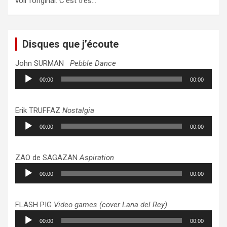
voir l’original. C’est très…
Disques que j’écoute
John SURMAN
Pebble Dance
Lecteur
00:00
00:00
audio
Erik TRUFFAZ
Nostalgia
Lecteur
00:00
00:00
audio
ZAO de SAGAZAN
Aspiration
Lecteur
00:00
00:00
audio
FLASH PIG
Video games (cover Lana del Rey)
Lecteur
00:00
00:00
audio