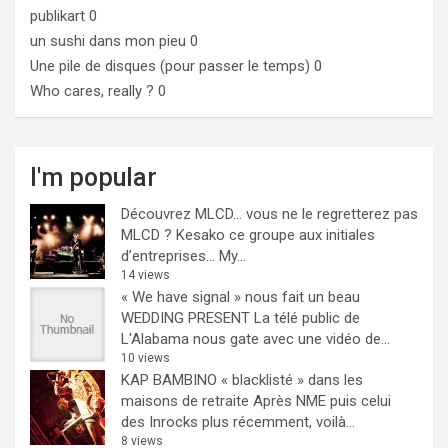
publikart
0
un sushi dans mon pieu
0
Une pile de disques (pour passer le temps)
0
Who cares, really ?
0
I'm popular
Découvrez MLCD… vous ne le regretterez pas
MLCD ? Kesako ce groupe aux initiales
d’entreprises… My...
14 views
« We have signal » nous fait un beau
WEDDING PRESENT
La télé public de
L'Alabama nous gate avec une vidéo de...
10 views
KAP BAMBINO « blacklisté » dans les
maisons de retraite
Après NME puis celui
des Inrocks plus récemment, voilà...
8 views