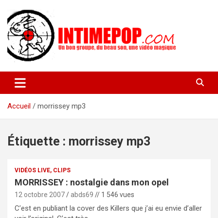
Aller
au
contenu
Un blog avec des sessions live filmées de concerts de musiques
intimepop.com
actuelles pop rock, post-rock, indé sur Lyon. rock pop concert
lyon
Accueil
morrissey mp3
Étiquette :
morrissey mp3
VIDÉOS LIVE, CLIPS
MORRISSEY : nostalgie dans mon opel
12 octobre 2007
abds69
// 1 546 vues
C’est en publiant la cover des Killers que j’ai eu envie d’aller