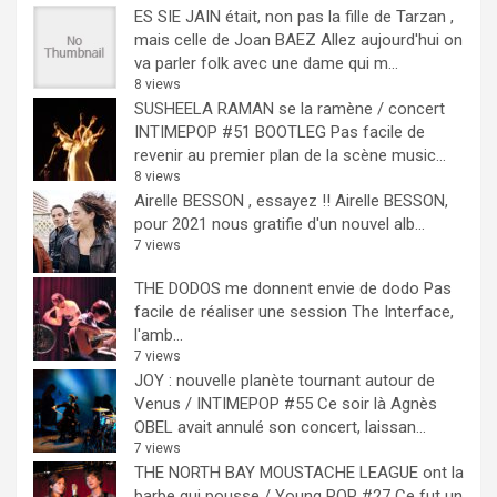
ES SIE JAIN était, non pas la fille de Tarzan ,
mais celle de Joan BAEZ
Allez aujourd'hui on
va parler folk avec une dame qui m...
8 views
SUSHEELA RAMAN se la ramène / concert
INTIMEPOP #51 BOOTLEG
Pas facile de
revenir au premier plan de la scène music...
8 views
Airelle BESSON , essayez !!
Airelle BESSON,
pour 2021 nous gratifie d'un nouvel alb...
7 views
THE DODOS me donnent envie de dodo
Pas
facile de réaliser une session The Interface,
l'amb...
7 views
JOY : nouvelle planète tournant autour de
Venus / INTIMEPOP #55
Ce soir là Agnès
OBEL avait annulé son concert, laissan...
7 views
THE NORTH BAY MOUSTACHE LEAGUE ont la
barbe qui pousse / Young POP #27
Ce fut un