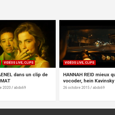
VIDÉOS LIVE, CLIPS
VIDÉOS LIVE, CLIPS
ENEL dans un clip de
HANNAH REID mieux q
OMAT
vocoder, hein Kavinsky 
e 2020
abds69
26 octobre 2015
abds69