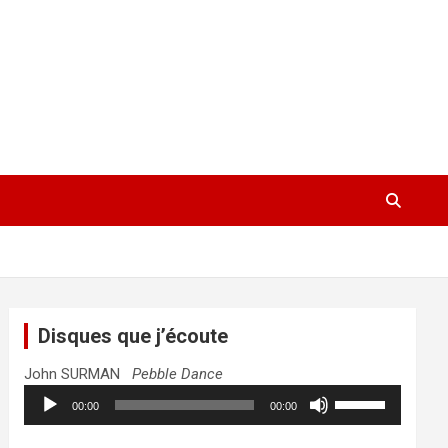
Disques que j’écoute
John SURMAN
Pebble Dance
Lecteur
Utilisez
00:00
00:00
audio
les
flèches