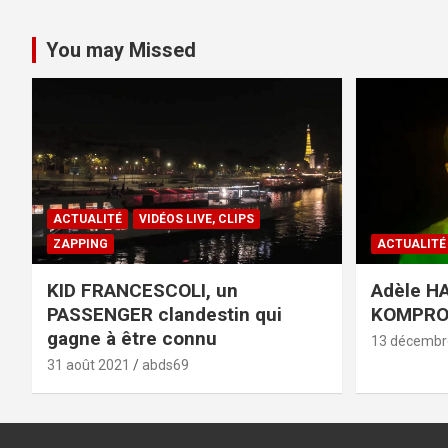
You may Missed
ACTUALITÉ
VIDÉOS LIVE, CLIPS
ZAPPING
ACTUALITÉ
KID FRANCESCOLI, un
Adèle HA
PASSENGER clandestin qui
KOMPR
gagne à être connu
13 décembr
31 août 2021
abds69