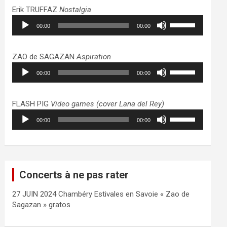
haut/bas
Erik TRUFFAZ
Nostalgia
pour
Lecteur
Utilisez
augmenter
00:00
00:00
audio
les
ou
flèches
diminuer
haut/bas
ZAO de SAGAZAN
Aspiration
le
pour
Lecteur
Utilisez
volume.
augmenter
00:00
00:00
audio
les
ou
flèches
diminuer
haut/bas
FLASH PIG
Video games (cover Lana del Rey)
le
pour
Lecteur
Utilisez
volume.
augmenter
00:00
00:00
audio
les
ou
flèches
diminuer
haut/bas
le
pour
volume.
augmenter
Concerts à ne pas rater
ou
diminuer
27 JUIN 2024 Chambéry Estivales en Savoie « Zao de
le
Sagazan » gratos
volume.