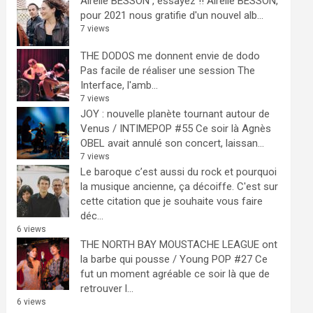
Airelle BESSON , essayez !!
Airelle BESSON,
pour 2021 nous gratifie d'un nouvel alb...
7 views
THE DODOS me donnent envie de dodo
Pas facile de réaliser une session The
Interface, l'amb...
7 views
JOY : nouvelle planète tournant autour de
Venus / INTIMEPOP #55
Ce soir là Agnès
OBEL avait annulé son concert, laissan...
7 views
Le baroque c’est aussi du rock et pourquoi
la musique ancienne, ça décoiffe.
C'est sur
cette citation que je souhaite vous faire
déc...
6 views
THE NORTH BAY MOUSTACHE LEAGUE ont
la barbe qui pousse / Young POP #27
Ce
fut un moment agréable ce soir là que de
retrouver l...
6 views