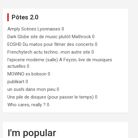
Pôtes 2.0
Amply
Scènes Lyonnaises 0
Dark Globe
site de music plutôt Mathrock 0
EOSHD
Du matos pour filmer des concerts 0
Frenchytech
actu techno…mon autre site 0
l'epicerie moderne (salle)
A Feyzin, live de musiques
actuelles 0
MOWNO ex bokson
0
publikart
0
un sushi dans mon pieu
0
Une pile de disques (pour passer le temps)
0
Who cares, really ?
0
I'm popular