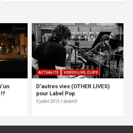
ACTUALITÉ
VIDÉOS LIVE, CLIPS
u’un
D’autres vies (OTHER LIVES)
!?
pour Label Pop
9 juillet 2015
abds69