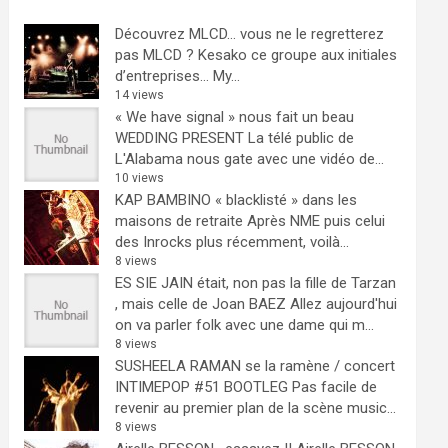
Découvrez MLCD… vous ne le regretterez
pas
MLCD ? Kesako ce groupe aux initiales
d’entreprises… My...
14 views
« We have signal » nous fait un beau
WEDDING PRESENT
La télé public de
L'Alabama nous gate avec une vidéo de...
10 views
KAP BAMBINO « blacklisté » dans les
maisons de retraite
Après NME puis celui
des Inrocks plus récemment, voilà...
8 views
ES SIE JAIN était, non pas la fille de Tarzan
, mais celle de Joan BAEZ
Allez aujourd'hui
on va parler folk avec une dame qui m...
8 views
SUSHEELA RAMAN se la ramène / concert
INTIMEPOP #51 BOOTLEG
Pas facile de
revenir au premier plan de la scène music...
8 views