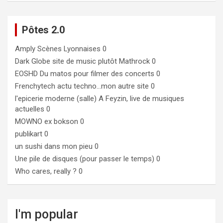
Pôtes 2.0
Amply
Scènes Lyonnaises 0
Dark Globe
site de music plutôt Mathrock 0
EOSHD
Du matos pour filmer des concerts 0
Frenchytech
actu techno…mon autre site 0
l'epicerie moderne (salle)
A Feyzin, live de musiques
actuelles 0
MOWNO ex bokson
0
publikart
0
un sushi dans mon pieu
0
Une pile de disques (pour passer le temps)
0
Who cares, really ?
0
I'm popular