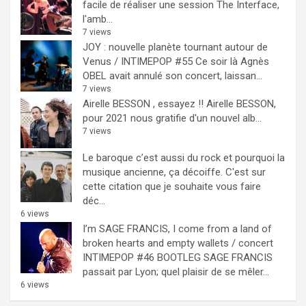
facile de réaliser une session The Interface,
l'amb...
7 views
JOY : nouvelle planète tournant autour de
Venus / INTIMEPOP #55
Ce soir là Agnès
OBEL avait annulé son concert, laissan...
7 views
Airelle BESSON , essayez !!
Airelle BESSON,
pour 2021 nous gratifie d'un nouvel alb...
7 views
Le baroque c’est aussi du rock et pourquoi la
musique ancienne, ça décoiffe.
C'est sur
cette citation que je souhaite vous faire
déc...
6 views
I’m SAGE FRANCIS, I come from a land of
broken hearts and empty wallets / concert
INTIMEPOP #46 BOOTLEG
SAGE FRANCIS
passait par Lyon; quel plaisir de se mêler...
6 views