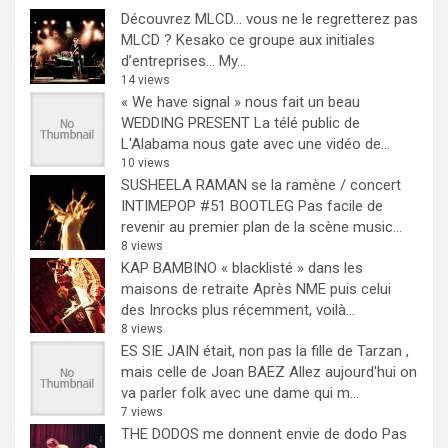
Découvrez MLCD… vous ne le regretterez pas
MLCD ? Kesako ce groupe aux initiales
d’entreprises… My...
14 views
« We have signal » nous fait un beau
WEDDING PRESENT
La télé public de
L'Alabama nous gate avec une vidéo de...
10 views
SUSHEELA RAMAN se la ramène / concert
INTIMEPOP #51 BOOTLEG
Pas facile de
revenir au premier plan de la scène music...
8 views
KAP BAMBINO « blacklisté » dans les
maisons de retraite
Après NME puis celui
des Inrocks plus récemment, voilà...
8 views
ES SIE JAIN était, non pas la fille de Tarzan ,
mais celle de Joan BAEZ
Allez aujourd'hui on
va parler folk avec une dame qui m...
7 views
THE DODOS me donnent envie de dodo
Pas