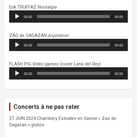
Erik TRUFFAZ
Nostalgia
Lecteur
00:00
00:00
audio
ZAO de SAGAZAN
Aspiration
Lecteur
00:00
00:00
audio
FLASH PIG
Video games (cover Lana del Rey)
Lecteur
00:00
00:00
audio
Concerts à ne pas rater
27 JUIN 2024 Chambéry Estivales en Savoie « Zao de
Sagazan » gratos