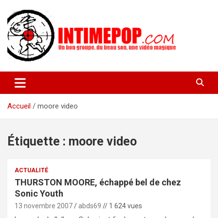
Aller
au
contenu
Un blog avec des sessions live filmées de concerts de musiques
intimepop.com
actuelles pop rock, post-rock, indé sur Lyon. rock pop concert
lyon
Accueil
moore video
Étiquette :
moore video
ACTUALITÉ
THURSTON MOORE, échappé bel de chez
Sonic Youth
13 novembre 2007
abds69
// 1 624 vues