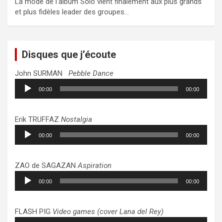
La mode de l’album Solo vient finalement aux plus grands
et plus fidèles leader des groupes…
Disques que j’écoute
John SURMAN
Pebble Dance
Lecteur
00:00
00:00
audio
Erik TRUFFAZ
Nostalgia
Lecteur
00:00
00:00
audio
ZAO de SAGAZAN
Aspiration
Lecteur
00:00
00:00
audio
FLASH PIG
Video games (cover Lana del Rey)
Lecteur