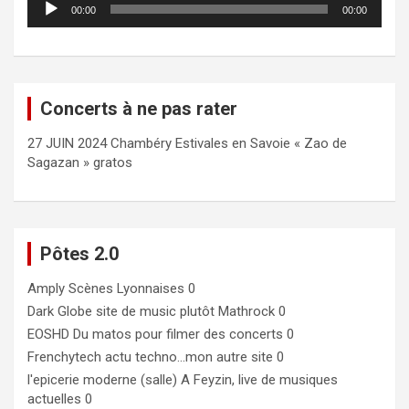
00:00
00:00
audio
Concerts à ne pas rater
27 JUIN 2024 Chambéry Estivales en Savoie « Zao de
Sagazan » gratos
Pôtes 2.0
Amply
Scènes Lyonnaises 0
Dark Globe
site de music plutôt Mathrock 0
EOSHD
Du matos pour filmer des concerts 0
Frenchytech
actu techno…mon autre site 0
l'epicerie moderne (salle)
A Feyzin, live de musiques
actuelles 0