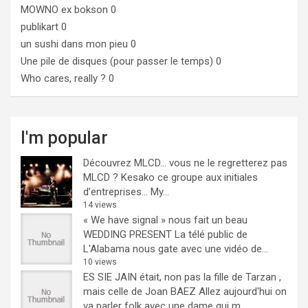
MOWNO ex bokson
0
publikart
0
un sushi dans mon pieu
0
Une pile de disques (pour passer le temps)
0
Who cares, really ?
0
I'm popular
Découvrez MLCD… vous ne le regretterez pas
MLCD ? Kesako ce groupe aux initiales
d’entreprises… My...
14 views
« We have signal » nous fait un beau
WEDDING PRESENT
La télé public de
L'Alabama nous gate avec une vidéo de...
10 views
ES SIE JAIN était, non pas la fille de Tarzan ,
mais celle de Joan BAEZ
Allez aujourd'hui on
va parler folk avec une dame qui m...