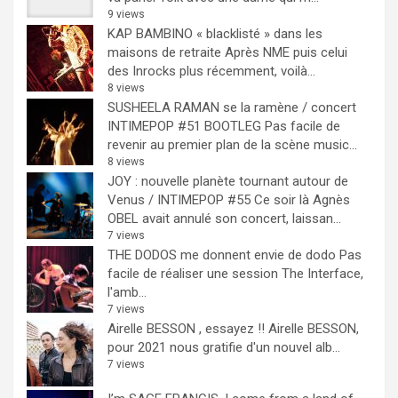
9 views
KAP BAMBINO « blacklisté » dans les
maisons de retraite
Après NME puis celui
des Inrocks plus récemment, voilà...
8 views
SUSHEELA RAMAN se la ramène / concert
INTIMEPOP #51 BOOTLEG
Pas facile de
revenir au premier plan de la scène music...
8 views
JOY : nouvelle planète tournant autour de
Venus / INTIMEPOP #55
Ce soir là Agnès
OBEL avait annulé son concert, laissan...
7 views
THE DODOS me donnent envie de dodo
Pas
facile de réaliser une session The Interface,
l'amb...
7 views
Airelle BESSON , essayez !!
Airelle BESSON,
pour 2021 nous gratifie d'un nouvel alb...
7 views