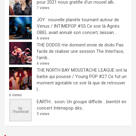
pour 2021 nous gratifie d'un nouvel alb...
7 views
JOY : nouvelle planète tournant autour de
Venus / INTIMEPOP #55
Ce soir là Agnès
OBEL avait annulé son concert, laissan...
6 views
THE DODOS me donnent envie de dodo
Pas
facile de réaliser une session The Interface,
l'amb...
6 views
THE NORTH BAY MOUSTACHE LEAGUE ont la
barbe qui pousse / Young POP #27
Ce fut un
moment agréable ce soir là que de retrouver
l...
6 views
EARTH… soon.
Un groupe difficile ...bientôt en
concert Intimepop dès...
5 views