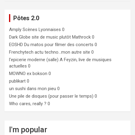
Pôtes 2.0
Amply
Scènes Lyonnaises 0
Dark Globe
site de music plutôt Mathrock 0
EOSHD
Du matos pour filmer des concerts 0
Frenchytech
actu techno…mon autre site 0
l'epicerie moderne (salle)
A Feyzin, live de musiques
actuelles 0
MOWNO ex bokson
0
publikart
0
un sushi dans mon pieu
0
Une pile de disques (pour passer le temps)
0
Who cares, really ?
0
I'm popular