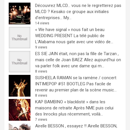
Découvrez MLCD… vous ne le regretterez pas
MLCD ? Kesako ce groupe aux initiales
d’entreprises… My...
14 views
« We have signal » nous fait un beau
WEDDING PRESENT
La télé public de
L'Alabama nous gate avec une vidéo de...
9 views
ES SIE JAIN était, non pas la fille de Tarzan ,
mais celle de Joan BAEZ
Allez aujourd'hui on
va parler folk avec une dame qui m...
8 views
SUSHEELA RAMAN se la ramène / concert
INTIMEPOP #51 BOOTLEG
Pas facile de
revenir au premier plan de la scène music...
8 views
KAP BAMBINO « blacklisté » dans les
maisons de retraite
Après NME puis celui
des Inrocks plus récemment, voilà...
7 views
Airelle BESSON , essayez !!
Airelle BESSON,