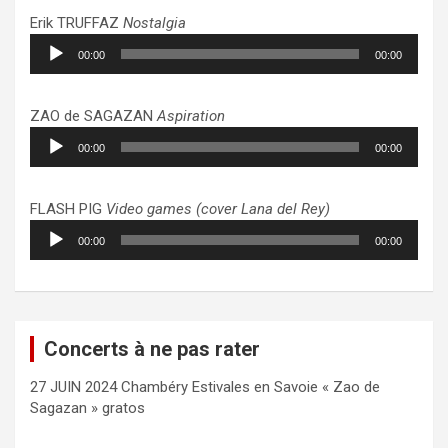
Erik TRUFFAZ
Nostalgia
Lecteur
00:00
00:00
audio
ZAO de SAGAZAN
Aspiration
Lecteur
00:00
00:00
audio
FLASH PIG
Video games (cover Lana del Rey)
Lecteur
00:00
00:00
audio
Concerts à ne pas rater
27 JUIN 2024 Chambéry Estivales en Savoie « Zao de
Sagazan » gratos