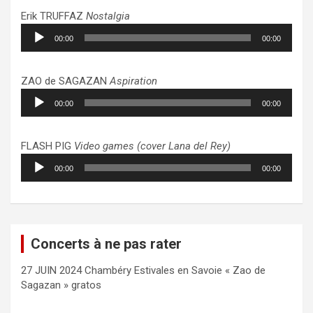
Erik TRUFFAZ
Nostalgia
Lecteur
00:00
00:00
audio
ZAO de SAGAZAN
Aspiration
Lecteur
00:00
00:00
audio
FLASH PIG
Video games (cover Lana del Rey)
Lecteur
00:00
00:00
audio
Concerts à ne pas rater
27 JUIN 2024 Chambéry Estivales en Savoie « Zao de
Sagazan » gratos