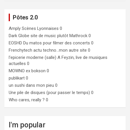
Pôtes 2.0
Amply
Scènes Lyonnaises 0
Dark Globe
site de music plutôt Mathrock 0
EOSHD
Du matos pour filmer des concerts 0
Frenchytech
actu techno…mon autre site 0
l'epicerie moderne (salle)
A Feyzin, live de musiques
actuelles 0
MOWNO ex bokson
0
publikart
0
un sushi dans mon pieu
0
Une pile de disques (pour passer le temps)
0
Who cares, really ?
0
I'm popular