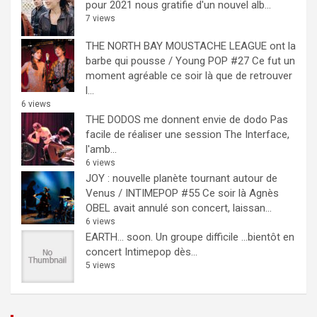
pour 2021 nous gratifie d'un nouvel alb...
7 views
THE NORTH BAY MOUSTACHE LEAGUE ont la
barbe qui pousse / Young POP #27
Ce fut un
moment agréable ce soir là que de retrouver
l...
6 views
THE DODOS me donnent envie de dodo
Pas
facile de réaliser une session The Interface,
l'amb...
6 views
JOY : nouvelle planète tournant autour de
Venus / INTIMEPOP #55
Ce soir là Agnès
OBEL avait annulé son concert, laissan...
6 views
EARTH… soon.
Un groupe difficile ...bientôt en
concert Intimepop dès...
5 views