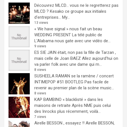
Découvrez MLCD… vous ne le regretterez pas
MLCD ? Kesako ce groupe aux initiales
d’entreprises… My...
13 views
« We have signal » nous fait un beau
WEDDING PRESENT
La télé public de
L'Alabama nous gate avec une vidéo de...
9 views
ES SIE JAIN était, non pas la fille de Tarzan ,
mais celle de Joan BAEZ
Allez aujourd'hui on
va parler folk avec une dame qui m...
8 views
SUSHEELA RAMAN se la ramène / concert
INTIMEPOP #51 BOOTLEG
Pas facile de
revenir au premier plan de la scène music...
8 views
KAP BAMBINO « blacklisté » dans les
maisons de retraite
Après NME puis celui
des Inrocks plus récemment, voilà...
7 views
Airelle BESSON , essayez !!
Airelle BESSON,