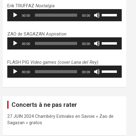
haut/bas
Erik TRUFFAZ
Nostalgia
pour
Lecteur
Utilisez
augmenter
00:00
00:00
audio
les
ou
flèches
diminuer
haut/bas
ZAO de SAGAZAN
Aspiration
le
pour
Lecteur
Utilisez
volume.
augmenter
00:00
00:00
audio
les
ou
flèches
diminuer
haut/bas
FLASH PIG
Video games (cover Lana del Rey)
le
pour
Lecteur
Utilisez
volume.
augmenter
00:00
00:00
audio
les
ou
flèches
diminuer
haut/bas
le
pour
volume.
augmenter
Concerts à ne pas rater
ou
diminuer
27 JUIN 2024 Chambéry Estivales en Savoie « Zao de
le
Sagazan » gratos
volume.