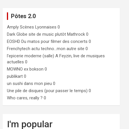
Pôtes 2.0
Amply
Scènes Lyonnaises 0
Dark Globe
site de music plutôt Mathrock 0
EOSHD
Du matos pour filmer des concerts 0
Frenchytech
actu techno…mon autre site 0
l'epicerie moderne (salle)
A Feyzin, live de musiques
actuelles 0
MOWNO ex bokson
0
publikart
0
un sushi dans mon pieu
0
Une pile de disques (pour passer le temps)
0
Who cares, really ?
0
I'm popular