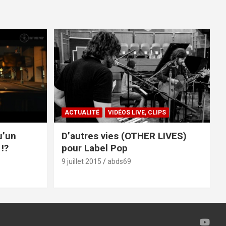
ACTUALITÉ
VIDÉOS LIVE, CLIPS
u’un
D’autres vies (OTHER LIVES)
!?
pour Label Pop
9 juillet 2015
abds69