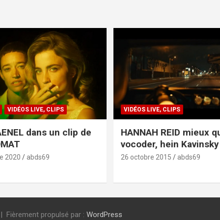
VIDÉOS LIVE, CLIPS
VIDÉOS LIVE, CLIPS
ENEL dans un clip de
HANNAH REID mieux q
OMAT
vocoder, hein Kavinsky 
e 2020
abds69
26 octobre 2015
abds69
Fièrement propulsé par :
WordPress