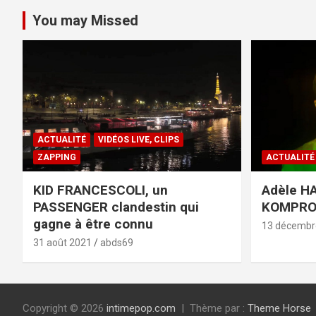
You may Missed
ACTUALITÉ
VIDÉOS LIVE, CLIPS
ZAPPING
ACTUALITÉ
KID FRANCESCOLI, un
Adèle HA
PASSENGER clandestin qui
KOMPR
gagne à être connu
13 décembr
31 août 2021
abds69
Copyright © 2026
intimepop.com
Thème par :
Theme Horse