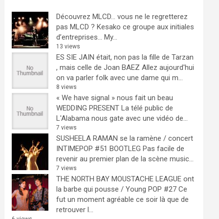
Découvrez MLCD… vous ne le regretterez
pas
MLCD ? Kesako ce groupe aux initiales
d’entreprises… My...
13 views
ES SIE JAIN était, non pas la fille de Tarzan
, mais celle de Joan BAEZ
Allez aujourd'hui
on va parler folk avec une dame qui m...
8 views
« We have signal » nous fait un beau
WEDDING PRESENT
La télé public de
L'Alabama nous gate avec une vidéo de...
7 views
SUSHEELA RAMAN se la ramène / concert
INTIMEPOP #51 BOOTLEG
Pas facile de
revenir au premier plan de la scène music...
7 views
THE NORTH BAY MOUSTACHE LEAGUE ont
la barbe qui pousse / Young POP #27
Ce
fut un moment agréable ce soir là que de
retrouver l...