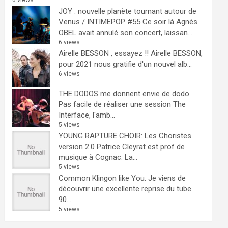
6 views
JOY : nouvelle planète tournant autour de
Venus / INTIMEPOP #55
Ce soir là Agnès
OBEL avait annulé son concert, laissan...
6 views
Airelle BESSON , essayez !!
Airelle BESSON,
pour 2021 nous gratifie d'un nouvel alb...
6 views
THE DODOS me donnent envie de dodo
Pas facile de réaliser une session The
Interface, l'amb...
5 views
YOUNG RAPTURE CHOIR: Les Choristes
version 2.0
Patrice Cleyrat est prof de
musique à Cognac. La...
5 views
Common Klingon like You.
Je viens de
découvrir une excellente reprise du tube
90...
5 views