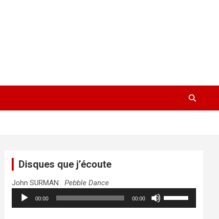
Disques que j’écoute
John SURMAN
Pebble Dance
Lecteur
Utilisez
00:00
00:00
audio
les
flèches