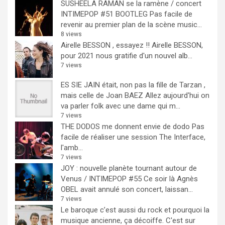
SUSHEELA RAMAN se la ramène / concert
INTIMEPOP #51 BOOTLEG
Pas facile de
revenir au premier plan de la scène music...
8 views
Airelle BESSON , essayez !!
Airelle BESSON,
pour 2021 nous gratifie d'un nouvel alb...
7 views
ES SIE JAIN était, non pas la fille de Tarzan ,
mais celle de Joan BAEZ
Allez aujourd'hui on
va parler folk avec une dame qui m...
7 views
THE DODOS me donnent envie de dodo
Pas
facile de réaliser une session The Interface,
l'amb...
7 views
JOY : nouvelle planète tournant autour de
Venus / INTIMEPOP #55
Ce soir là Agnès
OBEL avait annulé son concert, laissan...
7 views
Le baroque c’est aussi du rock et pourquoi la
musique ancienne, ça décoiffe.
C'est sur