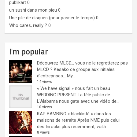
publikart
0
un sushi dans mon pieu
0
Une pile de disques (pour passer le temps)
0
Who cares, really ?
0
I'm popular
Découvrez MLCD… vous ne le regretterez pas
MLCD ? Kesako ce groupe aux initiales
d’entreprises… My...
14 views
« We have signal » nous fait un beau
WEDDING PRESENT
La télé public de
L'Alabama nous gate avec une vidéo de...
10 views
KAP BAMBINO « blacklisté » dans les
maisons de retraite
Après NME puis celui
des Inrocks plus récemment, voilà...
8 views