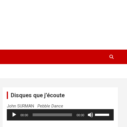
Disques que j’écoute
John SURMAN
Pebble Dance
Lecteur
Utilisez
00:00
00:00
audio
les
flèches