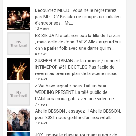
Découvrez MLCD… vous ne le regretterez
pas
MLCD ? Kesako ce groupe aux initiales
d’entreprises… My...
13 views
ES SIE JAIN était, non pas la fille de Tarzan
, mais celle de Joan BAEZ
Allez aujourd'hui
on va parler folk avec une dame qui m...
8 views
SUSHEELA RAMAN se la ramène / concert
INTIMEPOP #51 BOOTLEG
Pas facile de
revenir au premier plan de la scène music...
7 views
« We have signal » nous fait un beau
WEDDING PRESENT
La télé public de
L'Alabama nous gate avec une vidéo de...
7 views
Airelle BESSON , essayez !!
Airelle BESSON,
pour 2021 nous gratifie d'un nouvel alb...
7 views
JOY : nouvelle planète tournant autour de