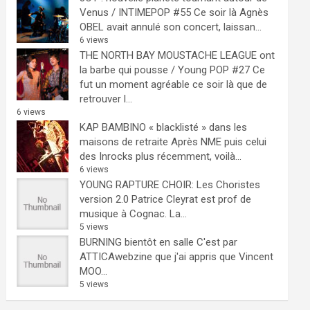
Venus / INTIMEPOP #55
Ce soir là Agnès
OBEL avait annulé son concert, laissan...
6 views
THE NORTH BAY MOUSTACHE LEAGUE ont
la barbe qui pousse / Young POP #27
Ce
fut un moment agréable ce soir là que de
retrouver l...
6 views
KAP BAMBINO « blacklisté » dans les
maisons de retraite
Après NME puis celui
des Inrocks plus récemment, voilà...
6 views
YOUNG RAPTURE CHOIR: Les Choristes
version 2.0
Patrice Cleyrat est prof de
musique à Cognac. La...
5 views
BURNING bientôt en salle
C'est par
ATTICAwebzine que j'ai appris que Vincent
MOO...
5 views