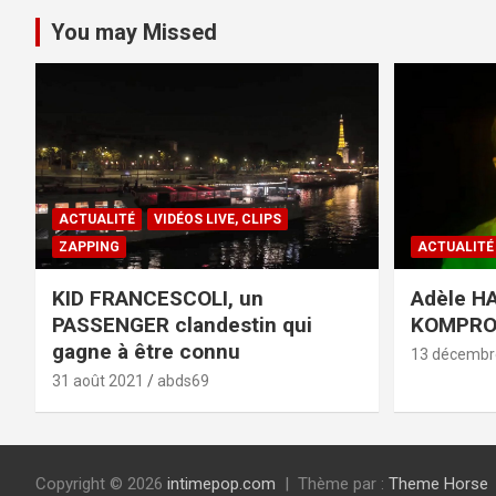
You may Missed
ACTUALITÉ
VIDÉOS LIVE, CLIPS
ZAPPING
ACTUALITÉ
KID FRANCESCOLI, un
Adèle HA
PASSENGER clandestin qui
KOMPR
gagne à être connu
13 décembr
31 août 2021
abds69
Copyright © 2026
intimepop.com
Thème par :
Theme Horse