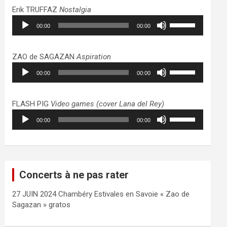
haut/bas
Erik TRUFFAZ
Nostalgia
pour
Lecteur
Utilisez
augmenter
00:00
00:00
audio
les
ou
flèches
diminuer
haut/bas
ZAO de SAGAZAN
Aspiration
le
pour
Lecteur
Utilisez
volume.
augmenter
00:00
00:00
audio
les
ou
flèches
diminuer
haut/bas
FLASH PIG
Video games (cover Lana del Rey)
le
pour
Lecteur
Utilisez
volume.
augmenter
00:00
00:00
audio
les
ou
flèches
diminuer
haut/bas
le
pour
volume.
augmenter
Concerts à ne pas rater
ou
diminuer
27 JUIN 2024 Chambéry Estivales en Savoie « Zao de
le
Sagazan » gratos
volume.