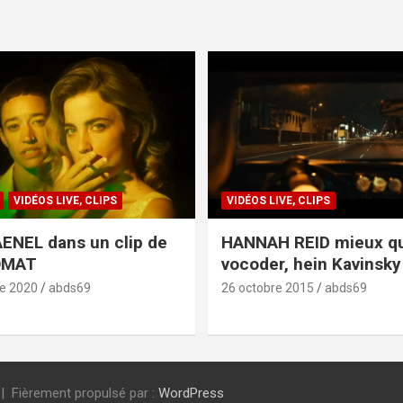
VIDÉOS LIVE, CLIPS
VIDÉOS LIVE, CLIPS
ENEL dans un clip de
HANNAH REID mieux q
OMAT
vocoder, hein Kavinsky 
e 2020
abds69
26 octobre 2015
abds69
Fièrement propulsé par :
WordPress