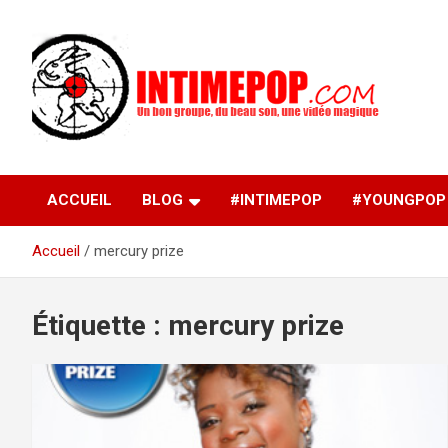
Aller
au
contenu
Un blog avec des sessions live filmées de concerts de
intimepop.com
musiques actuelles pop rock, post-rock, indé sur Lyon. rock po
concert lyon
ACCUEIL
BLOG
#INTIMEPOP
#YOUNGPOP
Accueil
mercury prize
Étiquette :
mercury prize