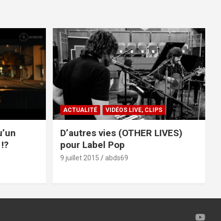
ACTUALITÉ
VIDÉOS LIVE, CLIPS
u’un
D’autres vies (OTHER LIVES)
!?
pour Label Pop
9 juillet 2015
abds69