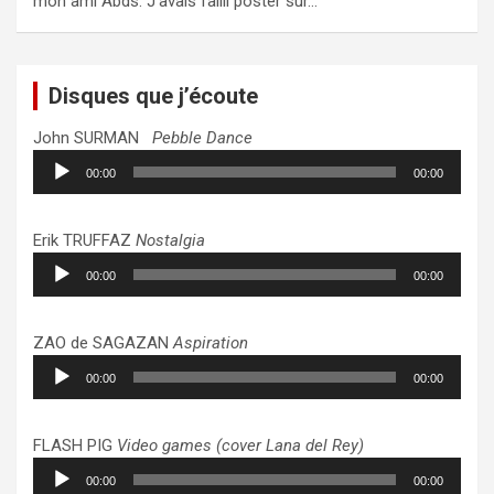
mon ami Abds. J’avais failli poster sur…
Disques que j’écoute
John SURMAN
Pebble Dance
Lecteur
00:00
00:00
audio
Erik TRUFFAZ
Nostalgia
Lecteur
00:00
00:00
audio
ZAO de SAGAZAN
Aspiration
Lecteur
00:00
00:00
audio
FLASH PIG
Video games (cover Lana del Rey)
Lecteur
00:00
00:00
audio