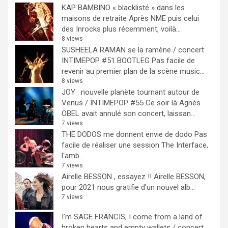
KAP BAMBINO « blacklisté » dans les
maisons de retraite
Après NME puis celui
des Inrocks plus récemment, voilà...
8 views
SUSHEELA RAMAN se la ramène / concert
INTIMEPOP #51 BOOTLEG
Pas facile de
revenir au premier plan de la scène music...
8 views
JOY : nouvelle planète tournant autour de
Venus / INTIMEPOP #55
Ce soir là Agnès
OBEL avait annulé son concert, laissan...
7 views
THE DODOS me donnent envie de dodo
Pas
facile de réaliser une session The Interface,
l'amb...
7 views
Airelle BESSON , essayez !!
Airelle BESSON,
pour 2021 nous gratifie d'un nouvel alb...
7 views
I’m SAGE FRANCIS, I come from a land of
broken hearts and empty wallets / concert