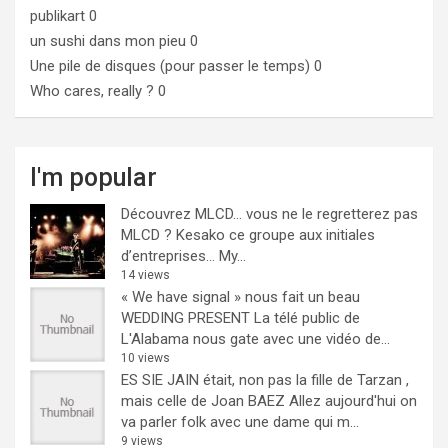
publikart
0
un sushi dans mon pieu
0
Une pile de disques (pour passer le temps)
0
Who cares, really ?
0
I'm popular
Découvrez MLCD… vous ne le regretterez pas
MLCD ? Kesako ce groupe aux initiales
d’entreprises… My...
14 views
« We have signal » nous fait un beau
WEDDING PRESENT
La télé public de
L'Alabama nous gate avec une vidéo de...
10 views
ES SIE JAIN était, non pas la fille de Tarzan ,
mais celle de Joan BAEZ
Allez aujourd'hui on
va parler folk avec une dame qui m...
9 views