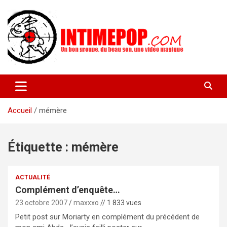
Aller
au
contenu
Un blog avec des sessions live filmées de concerts de musiques
intimepop.com
actuelles pop rock, post-rock, indé sur Lyon. rock pop concert
lyon
Accueil
mémère
Étiquette :
mémère
ACTUALITÉ
Complément d’enquête…
23 octobre 2007
maxxxo
// 1 833 vues
Petit post sur Moriarty en complément du précédent de