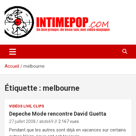
Aller
au
contenu
Un blog avec des sessions live filmées de concerts de musiques
intimepop.com
actuelles pop rock, post-rock, indé sur Lyon. rock pop concert
lyon
Accueil
melbourne
Étiquette :
melbourne
VIDÉOS LIVE, CLIPS
Depeche Mode rencontre David Guetta
27 juillet 2008
abds69
// 2 167 vues
Pendant que les autres sont déjà en vacances sur certains