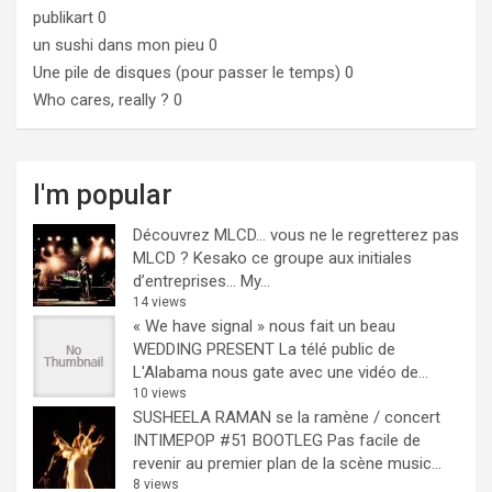
publikart
0
un sushi dans mon pieu
0
Une pile de disques (pour passer le temps)
0
Who cares, really ?
0
I'm popular
Découvrez MLCD… vous ne le regretterez pas
MLCD ? Kesako ce groupe aux initiales
d’entreprises… My...
14 views
« We have signal » nous fait un beau
WEDDING PRESENT
La télé public de
L'Alabama nous gate avec une vidéo de...
10 views
SUSHEELA RAMAN se la ramène / concert
INTIMEPOP #51 BOOTLEG
Pas facile de
revenir au premier plan de la scène music...
8 views