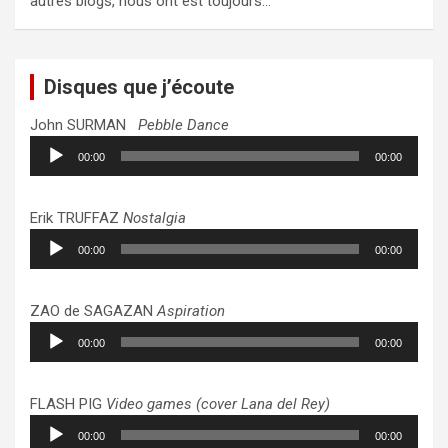
autres blogs, nous ont est toujours…
Disques que j’écoute
John SURMAN
Pebble Dance
Lecteur
00:00
00:00
audio
Erik TRUFFAZ
Nostalgia
Lecteur
00:00
00:00
audio
ZAO de SAGAZAN
Aspiration
Lecteur
00:00
00:00
audio
FLASH PIG
Video games (cover Lana del Rey)
Lecteur
00:00
00:00
audio