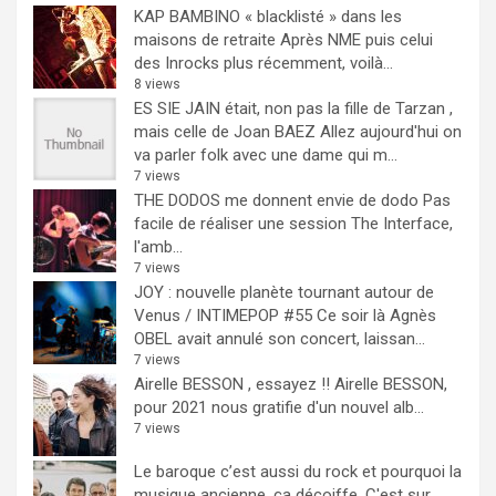
KAP BAMBINO « blacklisté » dans les
maisons de retraite
Après NME puis celui
des Inrocks plus récemment, voilà...
8 views
ES SIE JAIN était, non pas la fille de Tarzan ,
mais celle de Joan BAEZ
Allez aujourd'hui on
va parler folk avec une dame qui m...
7 views
THE DODOS me donnent envie de dodo
Pas
facile de réaliser une session The Interface,
l'amb...
7 views
JOY : nouvelle planète tournant autour de
Venus / INTIMEPOP #55
Ce soir là Agnès
OBEL avait annulé son concert, laissan...
7 views
Airelle BESSON , essayez !!
Airelle BESSON,
pour 2021 nous gratifie d'un nouvel alb...
7 views
Le baroque c’est aussi du rock et pourquoi la
musique ancienne, ça décoiffe.
C'est sur