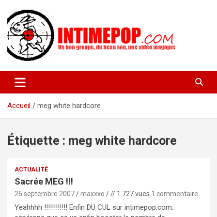
Aller
au
contenu
Un blog avec des sessions live filmées de concerts de musiques
intimepop.com
actuelles pop rock, post-rock, indé sur Lyon. rock pop concert
lyon
Accueil
meg white hardcore
Étiquette :
meg white hardcore
ACTUALITÉ
Sacrée MEG !!!
26 septembre 2007
maxxxo
// 1 727 vues
1 commentaire
Yeahhhh !!!!!!!!!!!! Enfin DU CUL sur intimepop.com..