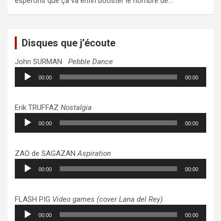
espérons que ça va enfin booster le nombre de…
Disques que j’écoute
John SURMAN
Pebble Dance
Lecteur
00:00
00:00
audio
Erik TRUFFAZ
Nostalgia
Lecteur
00:00
00:00
audio
ZAO de SAGAZAN
Aspiration
Lecteur
00:00
00:00
audio
FLASH PIG
Video games (cover Lana del Rey)
Lecteur
00:00
00:00
audio