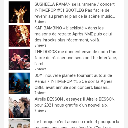
SUSHEELA RAMAN se la ramène / concert
INTIMEPOP #51 BOOTLEG
Pas facile de
revenir au premier plan de la scène music...
8 views
KAP BAMBINO « blacklisté » dans les
maisons de retraite
Après NME puis celui
des Inrocks plus récemment, voilà...
8 views
THE DODOS me donnent envie de dodo
Pas
facile de réaliser une session The Interface,
l'amb...
7 views
JOY : nouvelle planète tournant autour de
Venus / INTIMEPOP #55
Ce soir là Agnès
OBEL avait annulé son concert, laissan...
7 views
Airelle BESSON , essayez !!
Airelle BESSON,
pour 2021 nous gratifie d'un nouvel alb...
7 views
Le baroque c’est aussi du rock et pourquoi la
musique ancienne, ça décoiffe.
C'est sur