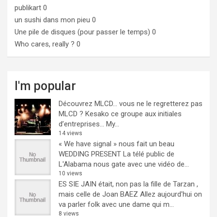
publikart
0
un sushi dans mon pieu
0
Une pile de disques (pour passer le temps)
0
Who cares, really ?
0
I'm popular
Découvrez MLCD… vous ne le regretterez pas
MLCD ? Kesako ce groupe aux initiales
d’entreprises… My...
14 views
« We have signal » nous fait un beau
WEDDING PRESENT
La télé public de
L'Alabama nous gate avec une vidéo de...
10 views
ES SIE JAIN était, non pas la fille de Tarzan ,
mais celle de Joan BAEZ
Allez aujourd'hui on
va parler folk avec une dame qui m...
8 views