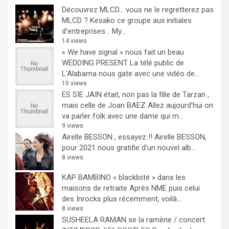
Découvrez MLCD… vous ne le regretterez pas
MLCD ? Kesako ce groupe aux initiales
d’entreprises… My...
14 views
« We have signal » nous fait un beau
WEDDING PRESENT
La télé public de
L'Alabama nous gate avec une vidéo de...
10 views
ES SIE JAIN était, non pas la fille de Tarzan ,
mais celle de Joan BAEZ
Allez aujourd'hui on
va parler folk avec une dame qui m...
9 views
Airelle BESSON , essayez !!
Airelle BESSON,
pour 2021 nous gratifie d'un nouvel alb...
8 views
KAP BAMBINO « blacklisté » dans les
maisons de retraite
Après NME puis celui
des Inrocks plus récemment, voilà...
8 views
SUSHEELA RAMAN se la ramène / concert