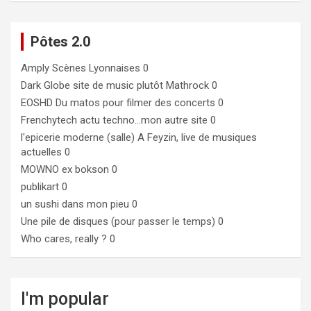
Pôtes 2.0
Amply
Scènes Lyonnaises 0
Dark Globe
site de music plutôt Mathrock 0
EOSHD
Du matos pour filmer des concerts 0
Frenchytech
actu techno…mon autre site 0
l'epicerie moderne (salle)
A Feyzin, live de musiques
actuelles 0
MOWNO ex bokson
0
publikart
0
un sushi dans mon pieu
0
Une pile de disques (pour passer le temps)
0
Who cares, really ?
0
I'm popular