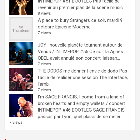
INTIMEPOP #51 BOOTLEG
Pas facile de
revenir au premier plan de la scène music...
8 views
A place to bury Strangers ce soir, mardi 9
octobre Epicerie Moderne
7 views
JOY : nouvelle planète tournant autour de
Venus / INTIMEPOP #55
Ce soir là Agnès
OBEL avait annulé son concert, laissan...
7 views
THE DODOS me donnent envie de dodo
Pas
facile de réaliser une session The Interface,
l'amb...
7 views
I’m SAGE FRANCIS, I come from a land of
broken hearts and empty wallets / concert
INTIMEPOP #46 BOOTLEG
SAGE FRANCIS
passait par Lyon; quel plaisir de se mêler...
7 views