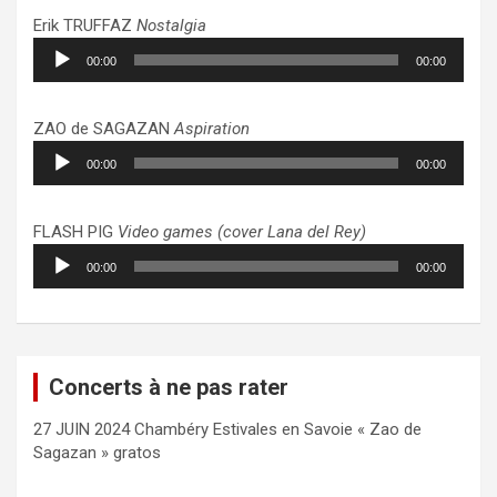
Erik TRUFFAZ
Nostalgia
Lecteur
00:00
00:00
audio
ZAO de SAGAZAN
Aspiration
Lecteur
00:00
00:00
audio
FLASH PIG
Video games (cover Lana del Rey)
Lecteur
00:00
00:00
audio
Concerts à ne pas rater
27 JUIN 2024 Chambéry Estivales en Savoie « Zao de
Sagazan » gratos