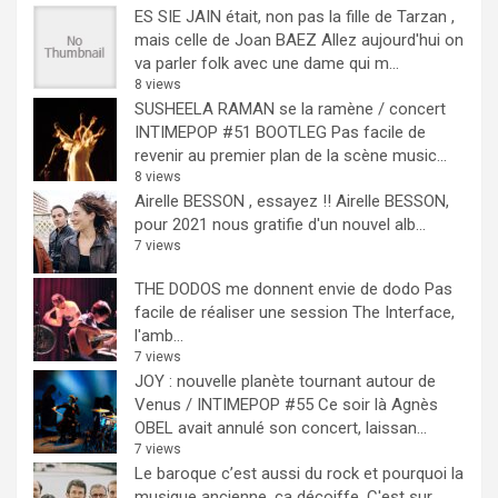
ES SIE JAIN était, non pas la fille de Tarzan ,
mais celle de Joan BAEZ
Allez aujourd'hui on
va parler folk avec une dame qui m...
8 views
SUSHEELA RAMAN se la ramène / concert
INTIMEPOP #51 BOOTLEG
Pas facile de
revenir au premier plan de la scène music...
8 views
Airelle BESSON , essayez !!
Airelle BESSON,
pour 2021 nous gratifie d'un nouvel alb...
7 views
THE DODOS me donnent envie de dodo
Pas
facile de réaliser une session The Interface,
l'amb...
7 views
JOY : nouvelle planète tournant autour de
Venus / INTIMEPOP #55
Ce soir là Agnès
OBEL avait annulé son concert, laissan...
7 views
Le baroque c’est aussi du rock et pourquoi la
musique ancienne, ça décoiffe.
C'est sur