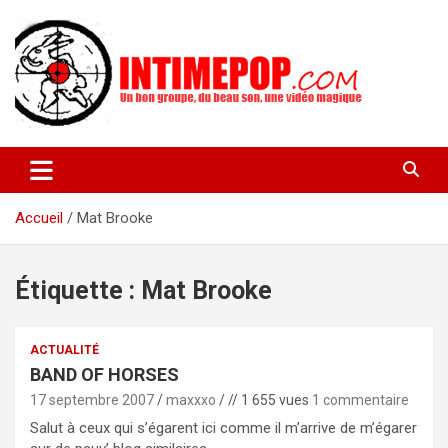
Aller
au
contenu
Un blog avec des sessions live filmées de concerts de musiques
intimepop.com
actuelles pop rock, post-rock, indé sur Lyon. rock pop concert
lyon
Accueil
Mat Brooke
Étiquette :
Mat Brooke
ACTUALITÉ
BAND OF HORSES
17 septembre 2007
maxxxo
// 1 655 vues
1 commentaire
Salut à ceux qui s’égarent ici comme il m’arrive de m’égarer