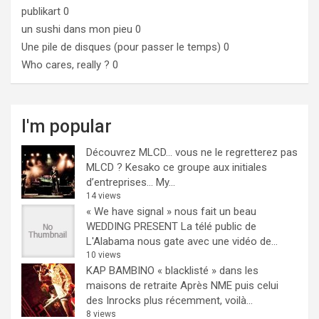
publikart
0
un sushi dans mon pieu
0
Une pile de disques (pour passer le temps)
0
Who cares, really ?
0
I'm popular
Découvrez MLCD… vous ne le regretterez pas
MLCD ? Kesako ce groupe aux initiales
d’entreprises… My...
14 views
« We have signal » nous fait un beau
WEDDING PRESENT
La télé public de
L'Alabama nous gate avec une vidéo de...
10 views
KAP BAMBINO « blacklisté » dans les
maisons de retraite
Après NME puis celui
des Inrocks plus récemment, voilà...
8 views