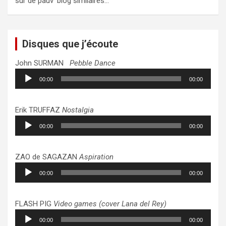
sur de pauv’ blog similaires…
Disques que j’écoute
John SURMAN
Pebble Dance
Lecteur
00:00
00:00
audio
Erik TRUFFAZ
Nostalgia
Lecteur
00:00
00:00
audio
ZAO de SAGAZAN
Aspiration
Lecteur
00:00
00:00
audio
FLASH PIG
Video games (cover Lana del Rey)
Lecteur
00:00
00:00
audio