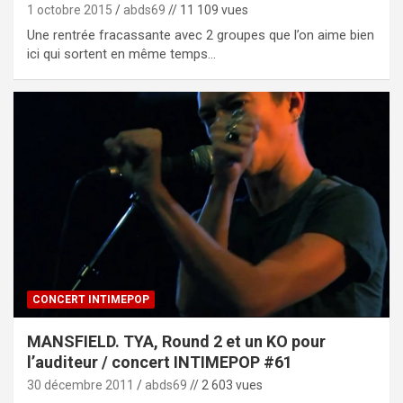
1 octobre 2015
abds69
// 11 109 vues
Une rentrée fracassante avec 2 groupes que l’on aime bien
ici qui sortent en même temps…
CONCERT INTIMEPOP
MANSFIELD. TYA, Round 2 et un KO pour
l’auditeur / concert INTIMEPOP #61
30 décembre 2011
abds69
// 2 603 vues