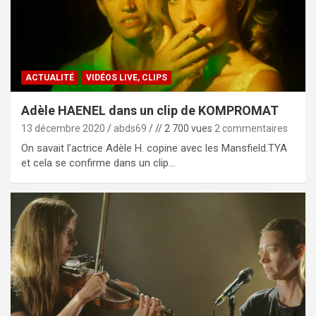
ACTUALITÉ
VIDÉOS LIVE, CLIPS
Adèle HAENEL dans un clip de KOMPROMAT
13 décembre 2020
abds69
// 2 700 vues
2 commentaires
On savait l’actrice Adèle H. copine avec les Mansfield.TYA
et cela se confirme dans un clip…