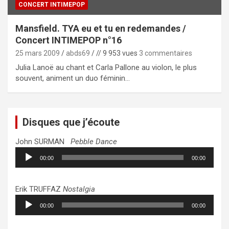
CONCERT INTIMEPOP
Mansfield. TYA eu et tu en redemandes /
Concert INTIMEPOP n°16
25 mars 2009
abds69
// 9 953 vues
3 commentaires
Julia Lanoë au chant et Carla Pallone au violon, le plus
souvent, animent un duo féminin…
Disques que j’écoute
John SURMAN
Pebble Dance
Lecteur
00:00
00:00
audio
Erik TRUFFAZ
Nostalgia
Lecteur
00:00
00:00
audio