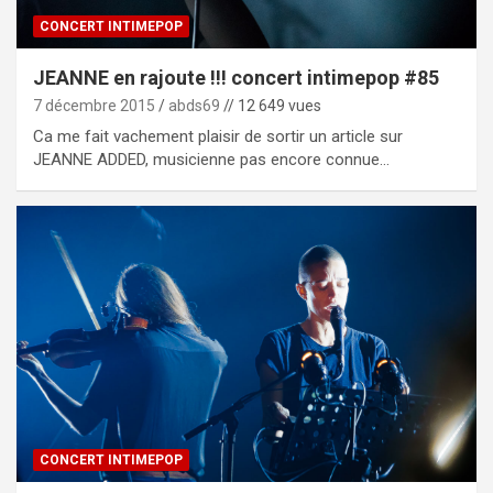
CONCERT INTIMEPOP
JEANNE en rajoute !!! concert intimepop #85
7 décembre 2015
abds69
// 12 649 vues
Ca me fait vachement plaisir de sortir un article sur
JEANNE ADDED, musicienne pas encore connue…
CONCERT INTIMEPOP