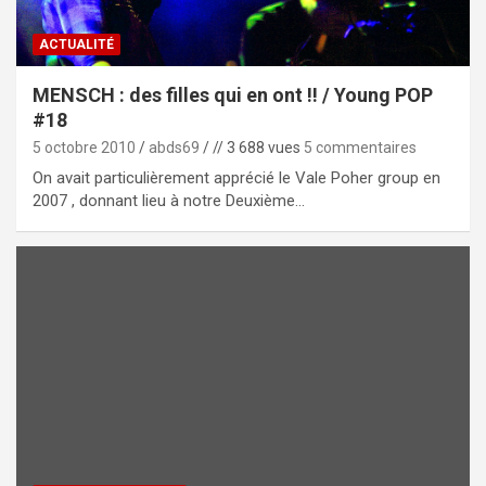
ACTUALITÉ
MENSCH : des filles qui en ont !! / Young POP
#18
5 octobre 2010
abds69
// 3 688 vues
5 commentaires
On avait particulièrement apprécié le Vale Poher group en
2007 , donnant lieu à notre Deuxième…