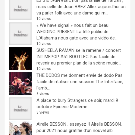
ES SIE JAIN était, non pas la fille de Tarzan ,
mais celle de Joan BAEZ
Allez aujourd'hui on
va parler folk avec une dame qui m...
10 views
« We have signal » nous fait un beau
WEDDING PRESENT
La télé public de
L'Alabama nous gate avec une vidéo de...
10 views
SUSHEELA RAMAN se la ramène / concert
INTIMEPOP #51 BOOTLEG
Pas facile de
revenir au premier plan de la scène music...
10 views
THE DODOS me donnent envie de dodo
Pas
facile de réaliser une session The Interface,
l'amb...
8 views
A place to bury Strangers ce soir, mardi 9
octobre Epicerie Moderne
8 views
Airelle BESSON , essayez !!
Airelle BESSON,
pour 2021 nous gratifie d'un nouvel alb...