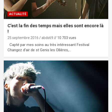
ACTUALITÉ
C’est la fin des temps mais elles sont encore là
!
25 septembre 2016
abds69
// 10 703 vues
Capté par mes soins au très intéressant Festival
Changez d’air de st Genis les Ollières,…