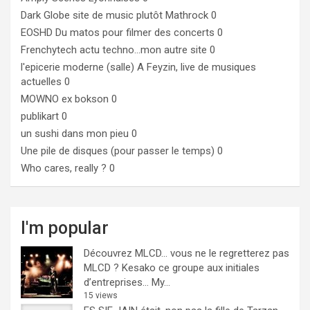
Dark Globe
site de music plutôt Mathrock 0
EOSHD
Du matos pour filmer des concerts 0
Frenchytech
actu techno…mon autre site 0
l'epicerie moderne (salle)
A Feyzin, live de musiques
actuelles 0
MOWNO ex bokson
0
publikart
0
un sushi dans mon pieu
0
Une pile de disques (pour passer le temps)
0
Who cares, really ?
0
I'm popular
Découvrez MLCD… vous ne le regretterez pas
MLCD ? Kesako ce groupe aux initiales
d’entreprises… My...
15 views