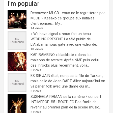
I'm popular
Découvrez MLCD… vous ne le regretterez pas
MLCD ? Kesako ce groupe aux initiales
d’entreprises… My...
14 views
« We have signal » nous fait un beau
WEDDING PRESENT
La télé public de
L'Alabama nous gate avec une vidéo de...
10 views
KAP BAMBINO « blacklisté » dans les
maisons de retraite
Après NME puis celui
des Inrocks plus récemment, voilà...
8 views
ES SIE JAIN était, non pas la fille de Tarzan ,
mais celle de Joan BAEZ
Allez aujourd'hui on
va parler folk avec une dame qui m...
8 views
SUSHEELA RAMAN se la ramène / concert
INTIMEPOP #51 BOOTLEG
Pas facile de
revenir au premier plan de la scène music...
8 views