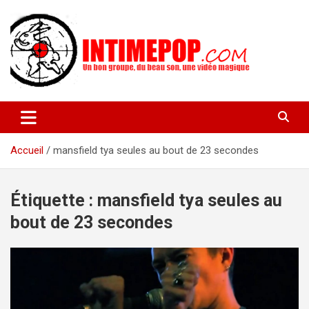
Aller
au
contenu
Un blog avec des sessions live filmées de concerts de musiques
intimepop.com
actuelles pop rock, post-rock, indé sur Lyon. rock pop concert
lyon
Accueil
mansfield tya seules au bout de 23 secondes
Étiquette :
mansfield tya seules au
bout de 23 secondes