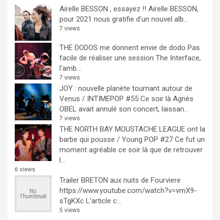
Airelle BESSON , essayez !!
Airelle BESSON,
pour 2021 nous gratifie d'un nouvel alb...
7 views
THE DODOS me donnent envie de dodo
Pas
facile de réaliser une session The Interface,
l'amb...
7 views
JOY : nouvelle planète tournant autour de
Venus / INTIMEPOP #55
Ce soir là Agnès
OBEL avait annulé son concert, laissan...
7 views
THE NORTH BAY MOUSTACHE LEAGUE ont la
barbe qui pousse / Young POP #27
Ce fut un
moment agréable ce soir là que de retrouver
l...
6 views
Trailer BRETON aux nuits de Fourviere
https://www.youtube.com/watch?v=vmX9-
sTgKXc L'article c...
5 views