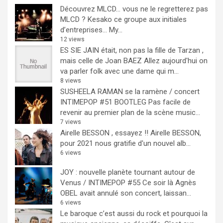
Découvrez MLCD… vous ne le regretterez pas
MLCD ? Kesako ce groupe aux initiales
d’entreprises… My...
12 views
ES SIE JAIN était, non pas la fille de Tarzan ,
mais celle de Joan BAEZ
Allez aujourd'hui on
va parler folk avec une dame qui m...
8 views
SUSHEELA RAMAN se la ramène / concert
INTIMEPOP #51 BOOTLEG
Pas facile de
revenir au premier plan de la scène music...
7 views
Airelle BESSON , essayez !!
Airelle BESSON,
pour 2021 nous gratifie d'un nouvel alb...
6 views
JOY : nouvelle planète tournant autour de
Venus / INTIMEPOP #55
Ce soir là Agnès
OBEL avait annulé son concert, laissan...
6 views
Le baroque c’est aussi du rock et pourquoi la