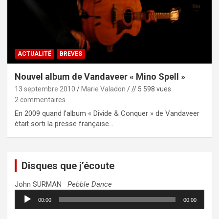
ACTUALITÉ
BREVES
Nouvel album de Vandaveer « Mino Spell »
13 septembre 2010
Marie Valadon
// 5 598 vues
2 commentaires
En 2009 quand l’album « Divide & Conquer » de Vandaveer
était sorti la presse française…
Disques que j’écoute
John SURMAN
Pebble Dance
Lecteur
00:00
00:00
audio