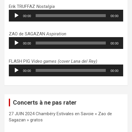
Erik TRUFFAZ
Nostalgia
Lecteur
00:00
00:00
audio
ZAO de SAGAZAN
Aspiration
Lecteur
00:00
00:00
audio
FLASH PIG
Video games (cover Lana del Rey)
Lecteur
00:00
00:00
audio
Concerts à ne pas rater
27 JUIN 2024 Chambéry Estivales en Savoie « Zao de
Sagazan » gratos