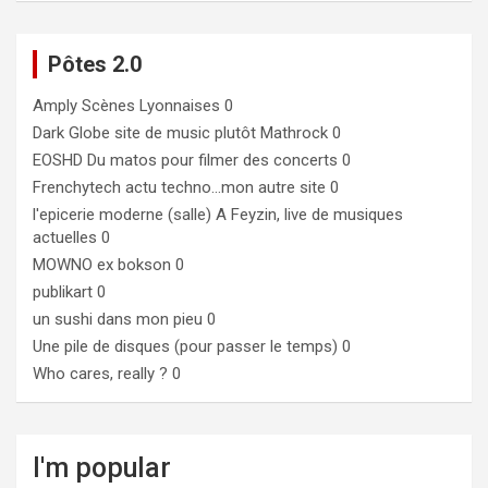
Pôtes 2.0
Amply
Scènes Lyonnaises 0
Dark Globe
site de music plutôt Mathrock 0
EOSHD
Du matos pour filmer des concerts 0
Frenchytech
actu techno…mon autre site 0
l'epicerie moderne (salle)
A Feyzin, live de musiques
actuelles 0
MOWNO ex bokson
0
publikart
0
un sushi dans mon pieu
0
Une pile de disques (pour passer le temps)
0
Who cares, really ?
0
I'm popular