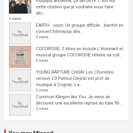
musique ancienne, ça décoiffe.
C'est sur
cette citation que je souhaite vous faire
déc...
5 views
EARTH… soon.
Un groupe difficile ...bientôt en
concert Intimepop dès...
5 views
COCOROSIE, 2 titres en écoute
L'étonnant et
musical groupe COCOROSIE réiteire sa coll...
5 views
YOUNG RAPTURE CHOIR: Les Choristes
version 2.0
Patrice Cleyrat est prof de
musique à Cognac. La...
5 views
Common Klingon like You.
Je viens de
découvrir une excellente reprise du tube 90...
5 views