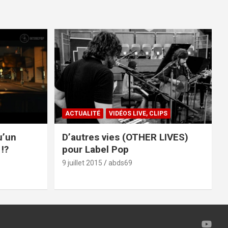
ACTUALITÉ
VIDÉOS LIVE, CLIPS
u’un
D’autres vies (OTHER LIVES)
!?
pour Label Pop
9 juillet 2015
abds69