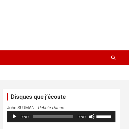
Disques que j’écoute
John SURMAN
Pebble Dance
Lecteur
Utilisez
00:00
00:00
audio
les
flèches