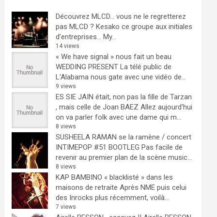
Découvrez MLCD… vous ne le regretterez
pas
MLCD ? Kesako ce groupe aux initiales
d’entreprises… My...
14 views
« We have signal » nous fait un beau
WEDDING PRESENT
La télé public de
L'Alabama nous gate avec une vidéo de...
9 views
ES SIE JAIN était, non pas la fille de Tarzan
, mais celle de Joan BAEZ
Allez aujourd'hui
on va parler folk avec une dame qui m...
8 views
SUSHEELA RAMAN se la ramène / concert
INTIMEPOP #51 BOOTLEG
Pas facile de
revenir au premier plan de la scène music...
8 views
KAP BAMBINO « blacklisté » dans les
maisons de retraite
Après NME puis celui
des Inrocks plus récemment, voilà...
7 views