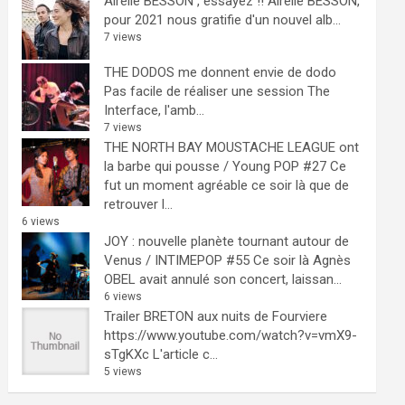
Airelle BESSON , essayez !!
Airelle BESSON,
pour 2021 nous gratifie d'un nouvel alb...
7 views
THE DODOS me donnent envie de dodo
Pas facile de réaliser une session The
Interface, l'amb...
7 views
THE NORTH BAY MOUSTACHE LEAGUE ont
la barbe qui pousse / Young POP #27
Ce
fut un moment agréable ce soir là que de
retrouver l...
6 views
JOY : nouvelle planète tournant autour de
Venus / INTIMEPOP #55
Ce soir là Agnès
OBEL avait annulé son concert, laissan...
6 views
Trailer BRETON aux nuits de Fourviere
https://www.youtube.com/watch?v=vmX9-
sTgKXc L'article c...
5 views