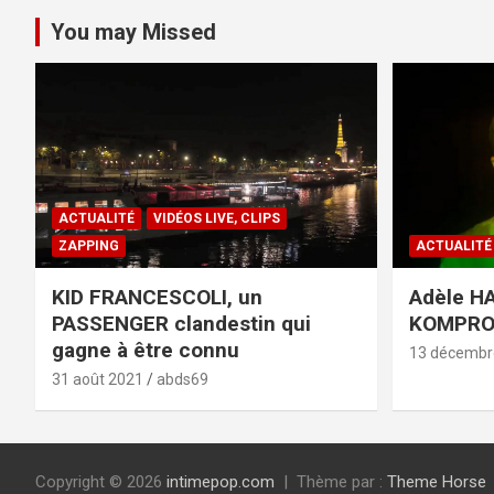
You may Missed
ACTUALITÉ
VIDÉOS LIVE, CLIPS
ZAPPING
ACTUALITÉ
KID FRANCESCOLI, un
Adèle HA
PASSENGER clandestin qui
KOMPR
gagne à être connu
13 décembr
31 août 2021
abds69
Copyright © 2026
intimepop.com
Thème par :
Theme Horse