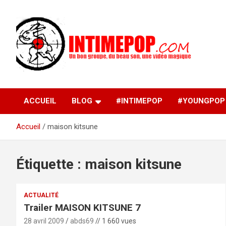
Aller
au
contenu
Un blog avec des sessions live filmées de concerts de
intimepop.com
musiques actuelles pop rock, post-rock, indé sur Lyon. rock po
concert lyon
ACCUEIL
BLOG
#INTIMEPOP
#YOUNGPOP
Accueil
maison kitsune
Étiquette :
maison kitsune
ACTUALITÉ
Trailer MAISON KITSUNE 7
28 avril 2009
abds69
// 1 660 vues