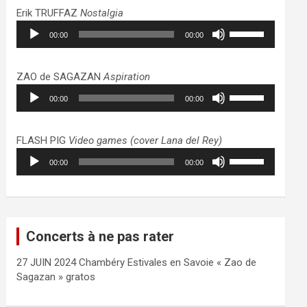
haut/bas
Erik TRUFFAZ
Nostalgia
pour
Lecteur
Utilisez
augmenter
00:00
00:00
audio
les
ou
flèches
diminuer
haut/bas
ZAO de SAGAZAN
Aspiration
le
pour
Lecteur
Utilisez
volume.
augmenter
00:00
00:00
audio
les
ou
flèches
diminuer
haut/bas
FLASH PIG
Video games (cover Lana del Rey)
le
pour
Lecteur
Utilisez
volume.
augmenter
00:00
00:00
audio
les
ou
flèches
diminuer
haut/bas
le
pour
volume.
augmenter
Concerts à ne pas rater
ou
diminuer
27 JUIN 2024 Chambéry Estivales en Savoie « Zao de
le
Sagazan » gratos
volume.