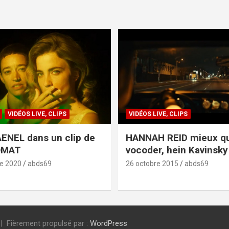
VIDÉOS LIVE, CLIPS
VIDÉOS LIVE, CLIPS
ENEL dans un clip de
HANNAH REID mieux q
OMAT
vocoder, hein Kavinsky 
e 2020
abds69
26 octobre 2015
abds69
Fièrement propulsé par :
WordPress