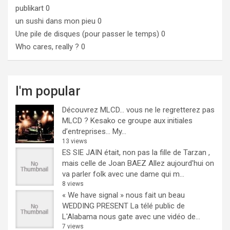
publikart
0
un sushi dans mon pieu
0
Une pile de disques (pour passer le temps)
0
Who cares, really ?
0
I'm popular
Découvrez MLCD… vous ne le regretterez pas
MLCD ? Kesako ce groupe aux initiales
d’entreprises… My...
13 views
ES SIE JAIN était, non pas la fille de Tarzan ,
mais celle de Joan BAEZ
Allez aujourd'hui on
va parler folk avec une dame qui m...
8 views
« We have signal » nous fait un beau
WEDDING PRESENT
La télé public de
L'Alabama nous gate avec une vidéo de...
7 views