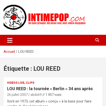
Aller
au
contenu
Un blog avec des sessions live filmées de concerts de musiques
intimepop.com
actuelles pop rock, post-rock, indé sur Lyon. rock pop concert
lyon
Accueil
LOU REED
Étiquette :
LOU REED
VIDÉOS LIVE, CLIPS
LOU REED : la tournée « Berlin » 34 ans après
26 juillet 2007
abds69
// 1 457 vues
Sorti en 1973, cet album « conçu » à la base pour faire