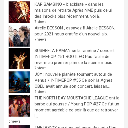
KAP BAMBINO « blacklisté » dans les
maisons de retraite
Après NME puis celui
des Inrocks plus récemment, voilà...
7 views
Airelle BESSON , essayez !!
Airelle BESSON,
pour 2021 nous gratifie d'un nouvel alb...
7 views
SUSHEELA RAMAN se la ramène / concert
INTIMEPOP #51 BOOTLEG
Pas facile de
revenir au premier plan de la scène music...
7 views
JOY : nouvelle planète tournant autour de
Venus / INTIMEPOP #55
Ce soir là Agnès
OBEL avait annulé son concert, laissan...
6 views
THE NORTH BAY MOUSTACHE LEAGUE ont la
barbe qui pousse / Young POP #27
Ce fut un
moment agréable ce soir là que de retrouver
l...
6 views
THE DODOS me donnent envie de dodo
Pas