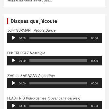
vendre du Reed n’avait pas…
Disques que j’écoute
John SURMAN
Pebble Dance
Lecteur
00:00
00:00
audio
Erik TRUFFAZ
Nostalgia
Lecteur
00:00
00:00
audio
ZAO de SAGAZAN
Aspiration
Lecteur
00:00
00:00
audio
FLASH PIG
Video games (cover Lana del Rey)
Lecteur
00:00
00:00
audio