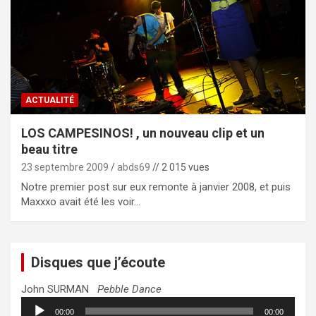
ACTUALITÉ
LOS CAMPESINOS! , un nouveau clip et un
beau titre
23 septembre 2009
abds69
// 2 015 vues
Notre premier post sur eux remonte à janvier 2008, et puis
Maxxxo avait été les voir…
Disques que j’écoute
John SURMAN
Pebble Dance
Lecteur
00:00
00:00