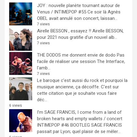
JOY : nouvelle planète tournant autour de
Venus / INTIMEPOP #55
Ce soir là Agnès
OBEL avait annulé son concert, laissan...
7 views
Airelle BESSON , essayez !!
Airelle BESSON,
pour 2021 nous gratifie d'un nouvel alb...
7 views
THE DODOS me donnent envie de dodo
Pas
facile de réaliser une session The Interface,
l'amb...
7 views
Le baroque c’est aussi du rock et pourquoi la
musique ancienne, ça décoiffe.
C'est sur
cette citation que je souhaite vous faire
déc...
6 views
I’m SAGE FRANCIS, I come from a land of
broken hearts and empty wallets / concert
INTIMEPOP #46 BOOTLEG
SAGE FRANCIS
passait par Lyon; quel plaisir de se mêler...