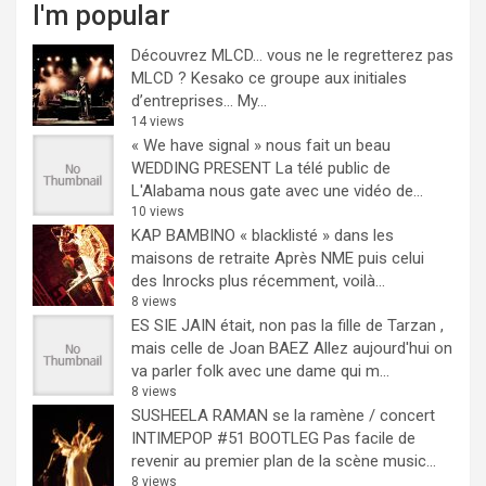
I'm popular
Découvrez MLCD… vous ne le regretterez pas
MLCD ? Kesako ce groupe aux initiales
d’entreprises… My...
14 views
« We have signal » nous fait un beau
WEDDING PRESENT
La télé public de
L'Alabama nous gate avec une vidéo de...
10 views
KAP BAMBINO « blacklisté » dans les
maisons de retraite
Après NME puis celui
des Inrocks plus récemment, voilà...
8 views
ES SIE JAIN était, non pas la fille de Tarzan ,
mais celle de Joan BAEZ
Allez aujourd'hui on
va parler folk avec une dame qui m...
8 views
SUSHEELA RAMAN se la ramène / concert
INTIMEPOP #51 BOOTLEG
Pas facile de
revenir au premier plan de la scène music...
8 views