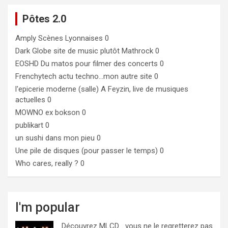
Pôtes 2.0
Amply
Scènes Lyonnaises 0
Dark Globe
site de music plutôt Mathrock 0
EOSHD
Du matos pour filmer des concerts 0
Frenchytech
actu techno…mon autre site 0
l'epicerie moderne (salle)
A Feyzin, live de musiques
actuelles 0
MOWNO ex bokson
0
publikart
0
un sushi dans mon pieu
0
Une pile de disques (pour passer le temps)
0
Who cares, really ?
0
I'm popular
Découvrez MLCD… vous ne le regretterez pas