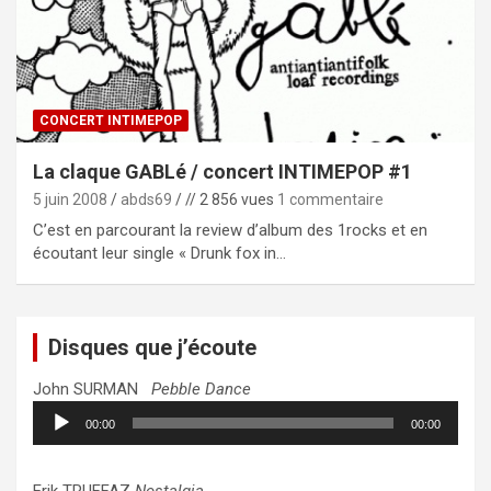
CONCERT INTIMEPOP
La claque GABLé / concert INTIMEPOP #1
5 juin 2008
abds69
// 2 856 vues
1 commentaire
C’est en parcourant la review d’album des 1rocks et en
écoutant leur single « Drunk fox in…
Disques que j’écoute
John SURMAN
Pebble Dance
Lecteur
00:00
00:00
audio
Erik TRUFFAZ
Nostalgia