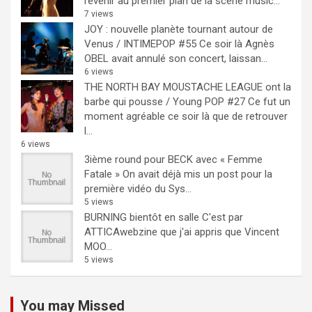
revenir au premier plan de la scène music...
7 views
JOY : nouvelle planète tournant autour de
Venus / INTIMEPOP #55
Ce soir là Agnès
OBEL avait annulé son concert, laissan...
6 views
THE NORTH BAY MOUSTACHE LEAGUE ont la
barbe qui pousse / Young POP #27
Ce fut un
moment agréable ce soir là que de retrouver
l...
6 views
3ième round pour BECK avec « Femme
Fatale »
On avait déjà mis un post pour la
première vidéo du Sys...
5 views
BURNING bientôt en salle
C'est par
ATTICAwebzine que j'ai appris que Vincent
MOO...
5 views
You may Missed