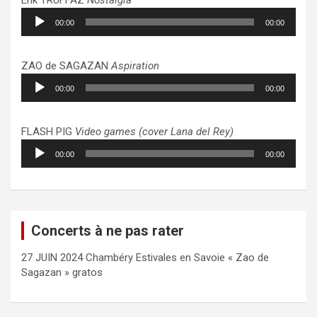
Lecteur
00:00
00:00
audio
ZAO de SAGAZAN
Aspiration
Lecteur
00:00
00:00
audio
FLASH PIG
Video games (cover Lana del Rey)
Lecteur
00:00
00:00
audio
Concerts à ne pas rater
27 JUIN 2024 Chambéry Estivales en Savoie « Zao de
Sagazan » gratos