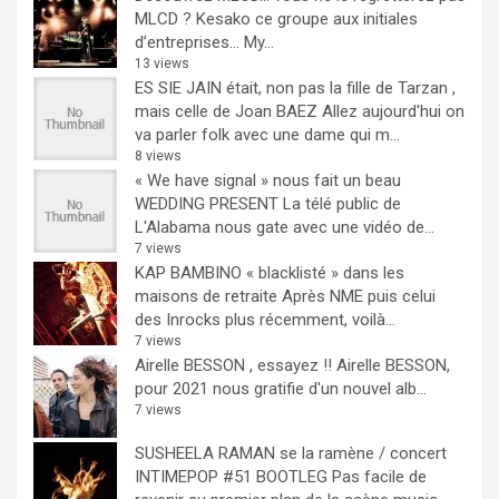
MLCD ? Kesako ce groupe aux initiales
d’entreprises… My...
13 views
ES SIE JAIN était, non pas la fille de Tarzan ,
mais celle de Joan BAEZ
Allez aujourd'hui on
va parler folk avec une dame qui m...
8 views
« We have signal » nous fait un beau
WEDDING PRESENT
La télé public de
L'Alabama nous gate avec une vidéo de...
7 views
KAP BAMBINO « blacklisté » dans les
maisons de retraite
Après NME puis celui
des Inrocks plus récemment, voilà...
7 views
Airelle BESSON , essayez !!
Airelle BESSON,
pour 2021 nous gratifie d'un nouvel alb...
7 views
SUSHEELA RAMAN se la ramène / concert
INTIMEPOP #51 BOOTLEG
Pas facile de