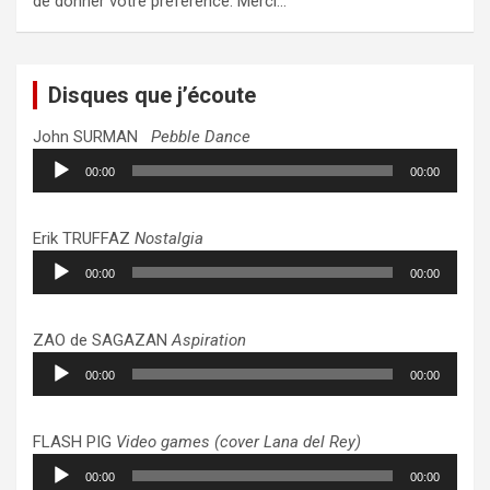
de donner votre préférence. Merci…
Disques que j’écoute
John SURMAN
Pebble Dance
Lecteur
00:00
00:00
audio
Erik TRUFFAZ
Nostalgia
Lecteur
00:00
00:00
audio
ZAO de SAGAZAN
Aspiration
Lecteur
00:00
00:00
audio
FLASH PIG
Video games (cover Lana del Rey)
Lecteur
00:00
00:00
audio