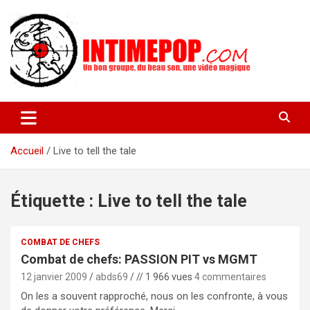
Aller
au
contenu
Un blog avec des sessions live filmées de concerts de musiques
intimepop.com
actuelles pop rock, post-rock, indé sur Lyon. rock pop concert
lyon
Accueil
Live to tell the tale
Étiquette :
Live to tell the tale
COMBAT DE CHEFS
Combat de chefs: PASSION PIT vs MGMT
12 janvier 2009
abds69
// 1 966 vues
4 commentaires
On les a souvent rapproché, nous on les confronte, à vous