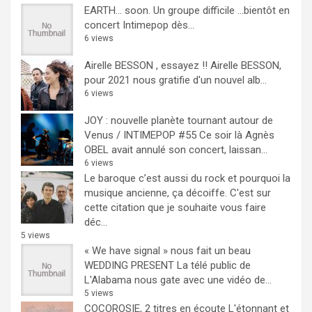
EARTH… soon.
Un groupe difficile ...bientôt en
concert Intimepop dès...
6 views
Airelle BESSON , essayez !!
Airelle BESSON,
pour 2021 nous gratifie d'un nouvel alb...
6 views
JOY : nouvelle planète tournant autour de
Venus / INTIMEPOP #55
Ce soir là Agnès
OBEL avait annulé son concert, laissan...
6 views
Le baroque c’est aussi du rock et pourquoi la
musique ancienne, ça décoiffe.
C'est sur
cette citation que je souhaite vous faire
déc...
5 views
« We have signal » nous fait un beau
WEDDING PRESENT
La télé public de
L'Alabama nous gate avec une vidéo de...
5 views
COCOROSIE, 2 titres en écoute
L'étonnant et