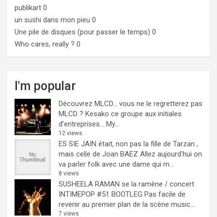
publikart
0
un sushi dans mon pieu
0
Une pile de disques (pour passer le temps)
0
Who cares, really ?
0
I'm popular
Découvrez MLCD… vous ne le regretterez pas
MLCD ? Kesako ce groupe aux initiales
d’entreprises… My...
12 views
ES SIE JAIN était, non pas la fille de Tarzan ,
mais celle de Joan BAEZ
Allez aujourd'hui on
va parler folk avec une dame qui m...
8 views
SUSHEELA RAMAN se la ramène / concert
INTIMEPOP #51 BOOTLEG
Pas facile de
revenir au premier plan de la scène music...
7 views